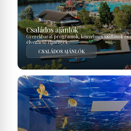
Családos ajánlók
Gyerekbarát programok, kényelmes szállások és 
élvezhető élmények.
CSALÁDOS AJÁNLÓK