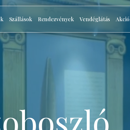
ók
Szállások
Rendezvények
Vendéglátás
Akció
oboszló