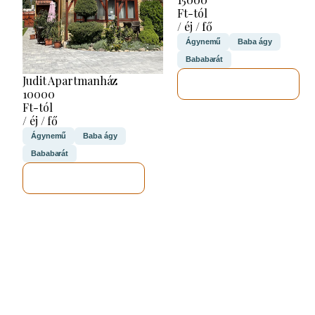
Ft-tól
/ éj / fő
Ágynemű
Baba ágy
Bababarát
Judit Apartmanház
MEGNÉZEM
10000
Ft-tól
/ éj / fő
Ágynemű
Baba ágy
Bababarát
MEGNÉZEM