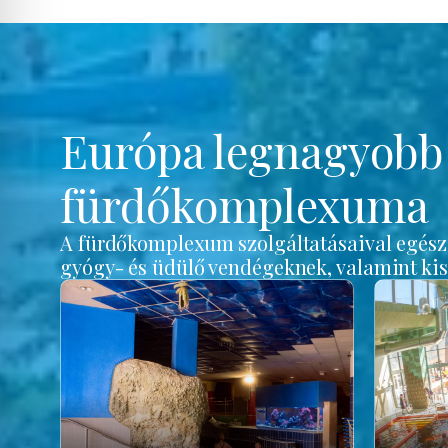
Európa legnagyob
fürdőkomplexuma
A fürdőkomplexum szolgáltatásaival egész é
gyógy- és üdülő vendégeknek, valamint ki