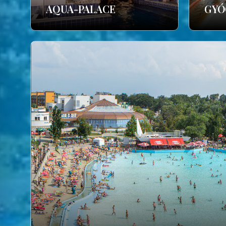
AQUA-PALACE
GYÓ