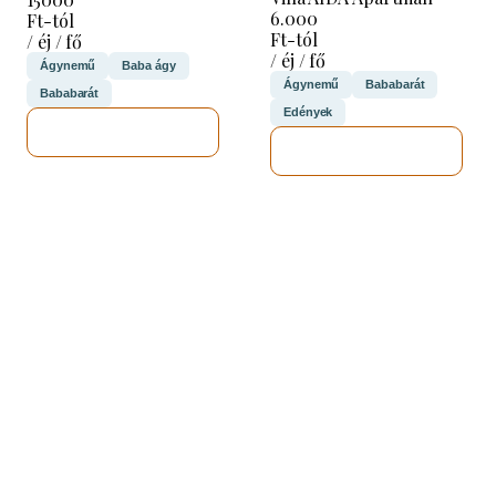
6.000
Ft-tól
Ft-tól
/ éj / fő
/ éj / fő
Ágynemű
Baba ágy
Ágynemű
Bababarát
Bababarát
Edények
MEGNÉZEM
MEGNÉZEM