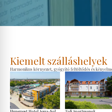
Kiemelt szálláshelyek
Harmonikus környezet, gyógyító feltöltődés és kényelmes
Hunguest Hotel Aqua-Sol
Zoli Apartmanok