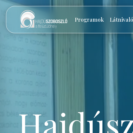
Programok
Látnival
Hajdúsz