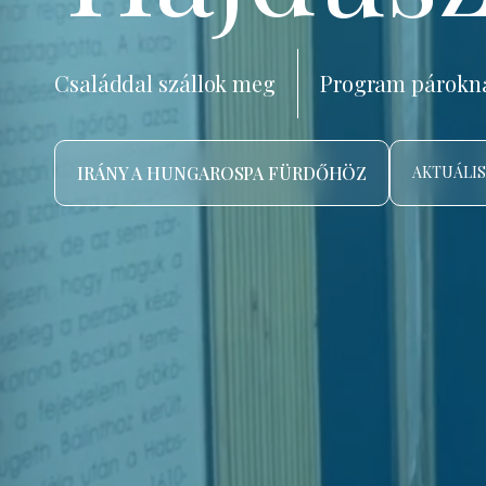
Családdal szállok meg
Program párokn
IRÁNY A HUNGAROSPA FÜRDŐHÖZ
AKTUÁLIS