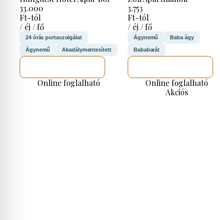
33.000
3.753
Ft-tól
Ft-tól
/ éj / fő
/ éj / fő
24 órás portaszolgálat
Ágynemű
Baba ágy
Ágynemű
Akadálymentesített
Bababarát
MEGNÉZEM
MEGNÉZEM
Online foglalható
Online foglalható
Akciós