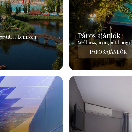
Páros ajánlók
együtt is könnyen
Wellness, nyugodt hangul
PÁROS AJÁNLÓK