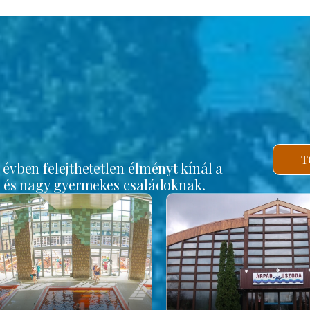
b
T
vben felejthetetlen élményt kínál a
s és nagy gyermekes családoknak.