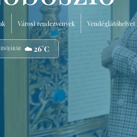
ak
Városi rendezvények
Vendéglátóhelyet
☁️ 26°C
 IDŐJÁRÁS: