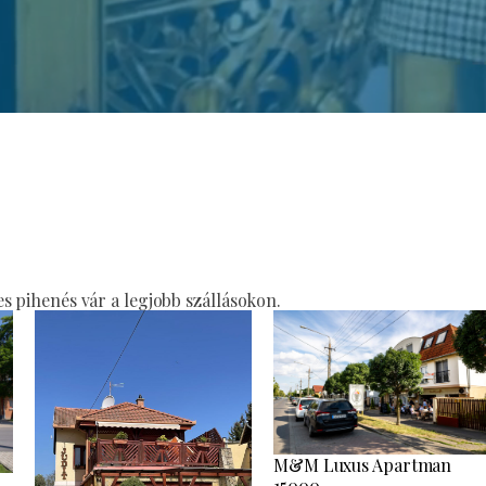
 pihenés vár a legjobb szállásokon.
M&M Luxus Apartman
15000