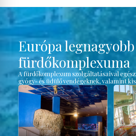
Európa legnagyob
fürdőkomplexuma
A fürdőkomplexum szolgáltatásaival egész é
gyógy- és üdülő vendégeknek, valamint ki