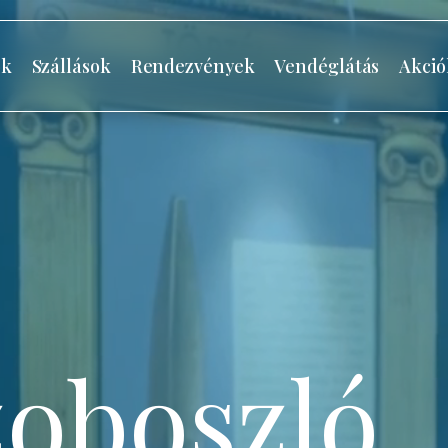
ók
Szállások
Rendezvények
Vendéglátás
Akció
oboszló