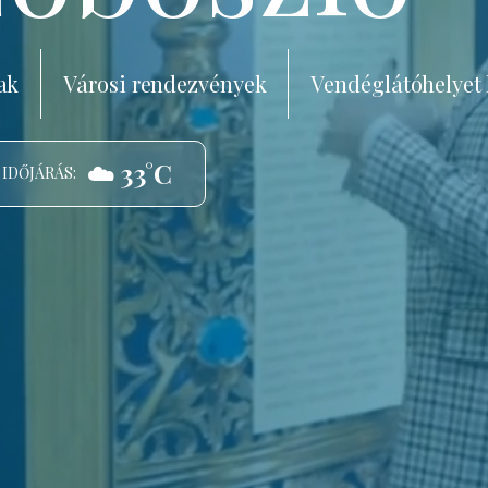
ak
Városi rendezvények
Vendéglátóhelyet
☁️ 33°C
 IDŐJÁRÁS: