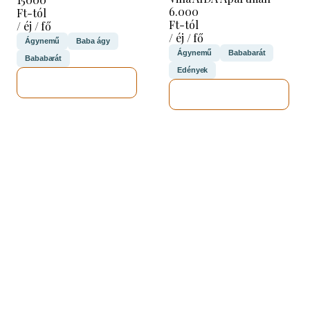
6.000
Ft-tól
Ft-tól
/ éj / fő
/ éj / fő
Ágynemű
Baba ágy
Ágynemű
Bababarát
Bababarát
Edények
MEGNÉZEM
MEGNÉZEM