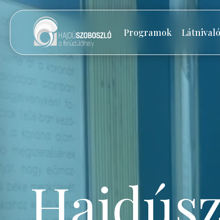
Programok
Látnival
Hajdúsz