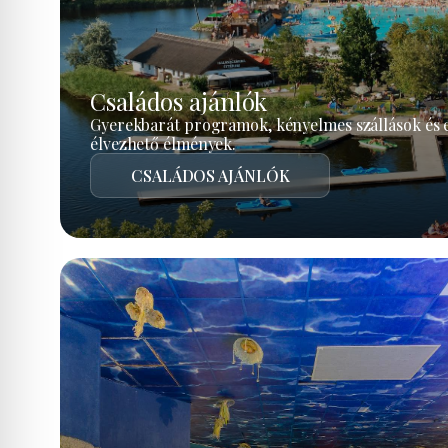
Családos ajánlók
Gyerekbarát programok, kényelmes szállások és 
élvezhető élmények.
CSALÁDOS AJÁNLÓK