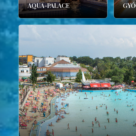
AQUA-PALACE
GYÓ