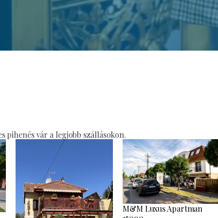
 pihenés vár a legjobb szállásokon.
M&M Luxus Apartman
15000