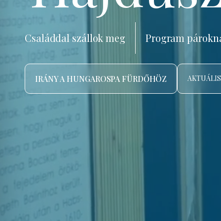
Családdal szállok meg
Program párokn
IRÁNY A HUNGAROSPA FÜRDŐHÖZ
AKTUÁLIS