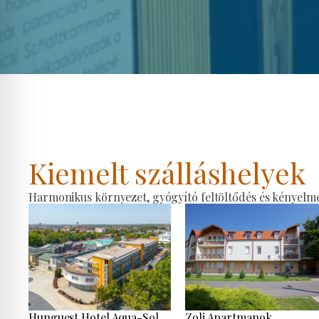
Kiemelt szálláshelyek
Harmonikus környezet, gyógyító feltöltődés és kényelmes
Hunguest Hotel Aqua-Sol
Zoli Apartmanok