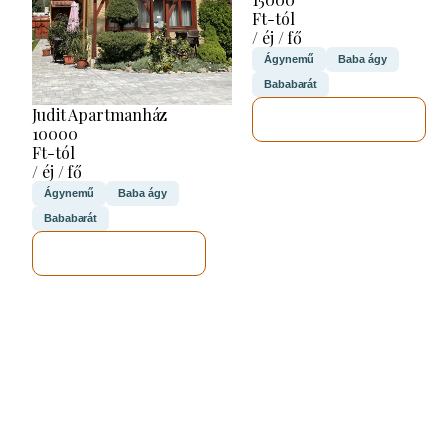
Ft-tól
/ éj / fő
Ágynemű
Baba ágy
Bababarát
Judit Apartmanház
MEGNÉZEM
10000
Ft-tól
/ éj / fő
Ágynemű
Baba ágy
Bababarát
MEGNÉZEM