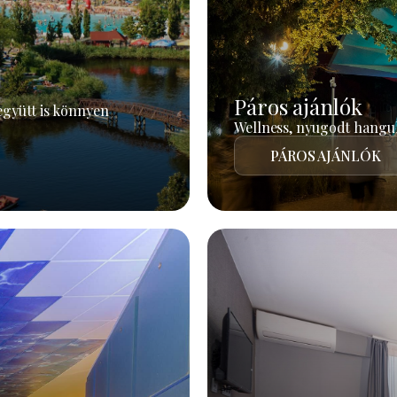
Páros ajánlók
együtt is könnyen
Wellness, nyugodt hangul
PÁROS AJÁNLÓK