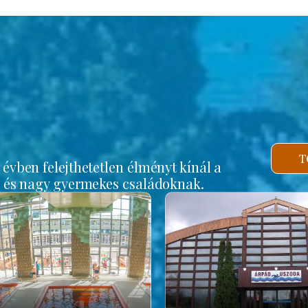
b
T
vben felejthetetlen élményt kínál a
s és nagy gyermekes családoknak.