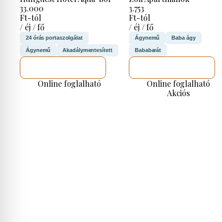
33.000
3.753
Ft-tól
Ft-tól
/ éj / fő
/ éj / fő
24 órás portaszolgálat
Ágynemű
Baba ágy
Ágynemű
Akadálymentesített
Bababarát
MEGNÉZEM
MEGNÉZEM
Online foglalható
Online foglalható
Akciós