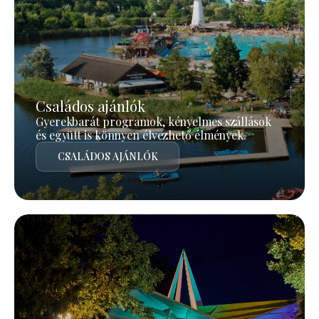
Családos ajánlók
Gyerekbarát programok, kényelmes szállások
és együtt is könnyen élvezhető élmények.
CSALÁDOS AJÁNLÓK