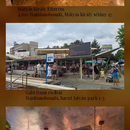
Mátyás Király Étterem
4200 Hajdúszoboszló, Mátyás király sétány 17.
Gabi Hami ételbár
Hajdúszoboszló, Szent István park 1-3