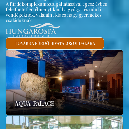
A fürdőkomplexum szolgáltatásaival egész évben
felejthetetlen élményt kínál a gyógy- és üdülő
vendégeknek, valamint kis és nagy gyermekes
családoknak.
TOVÁBB A FÜRDŐ HIVATALOS OLDALÁRA
AQUA-PALACE