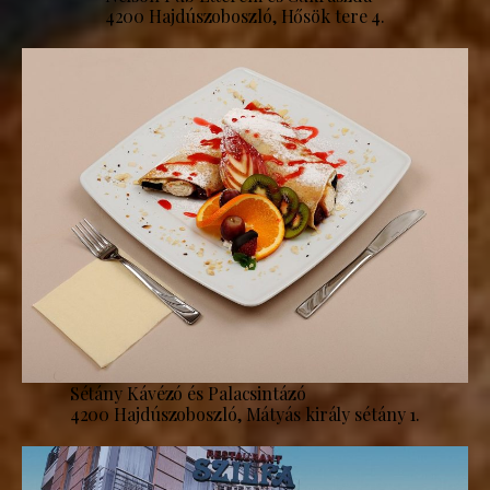
4200 Hajdúszoboszló, Hősök tere 4.
Sétány Kávézó és Palacsintázó
4200 Hajdúszoboszló, Mátyás király sétány 1.