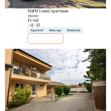
M&M Luxus Apartman
15000
Ft-tól
/ éj / fő
Ágynemű
Baba ágy
Bababarát
MEGNÉZEM