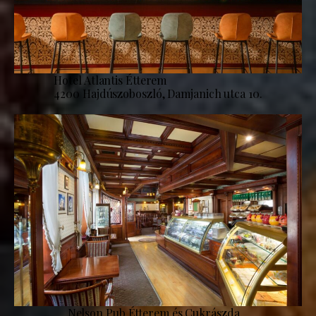
Hotel Atlantis Étterem
4200 Hajdúszoboszló, Damjanich utca 10.
Nelson Pub Étterem és Cukrászda