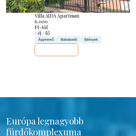
Villa AIDA Apartman
6.000
Ft-tól
/ éj / fő
Ágynemű
Bababarát
Edények
MEGNÉZEM
Európa legnagyobb
fürdőkomplexuma