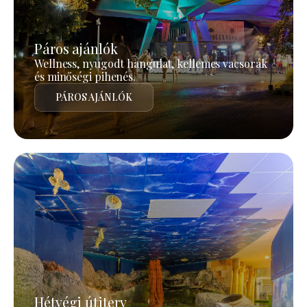
Páros ajánlók
Wellness, nyugodt hangulat, kellemes vacsorák
és minőségi pihenés.
PÁROS AJÁNLÓK
Hétvégi útiterv