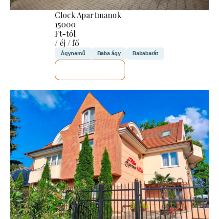
Clock Apartmanok
15000
Ft-tól
/ éj / fő
Ágynemű
Baba ágy
Bababarát
MEGNÉZEM