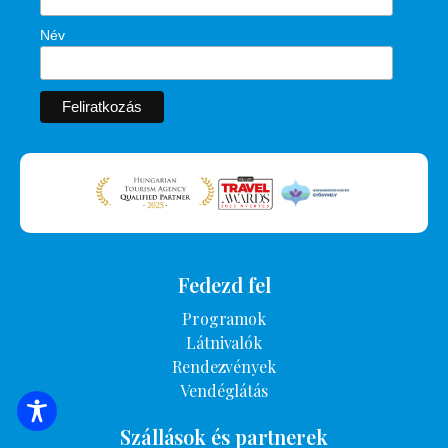
Név
Fedezd fel
Programok
Látnivalók
Rendezvények
Vendéglátás
SZÁLLÁSOK KERESÉSE
Szállások és partnerek