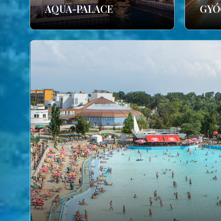
AQUA-PALACE
GYÓ