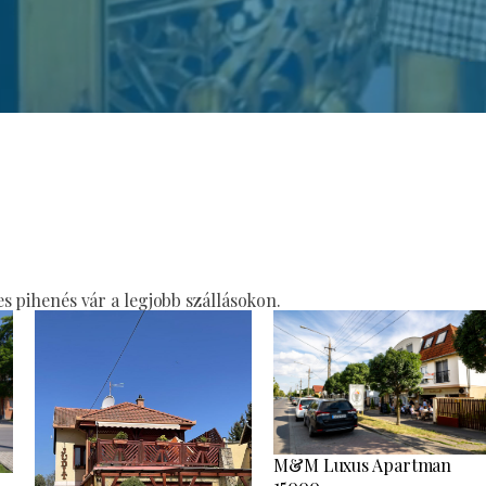
 pihenés vár a legjobb szállásokon.
M&M Luxus Apartman
15000