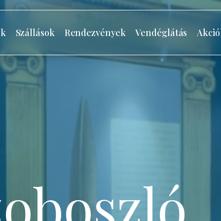
ók
Szállások
Rendezvények
Vendéglátás
Akció
oboszló