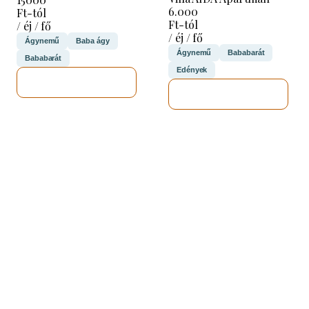
6.000
Ft-tól
Ft-tól
/ éj / fő
/ éj / fő
Ágynemű
Baba ágy
Ágynemű
Bababarát
Bababarát
Edények
MEGNÉZEM
MEGNÉZEM