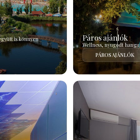
Páros ajánlók
együtt is könnyen
Wellness, nyugodt hangul
PÁROS AJÁNLÓK