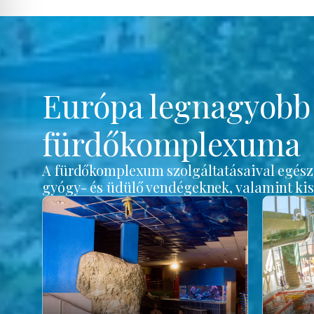
Európa legnagyob
fürdőkomplexuma
A fürdőkomplexum szolgáltatásaival egész é
gyógy- és üdülő vendégeknek, valamint ki