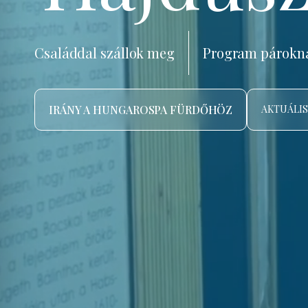
Családdal szállok meg
Program párokn
IRÁNY A HUNGAROSPA FÜRDŐHÖZ
AKTUÁLIS