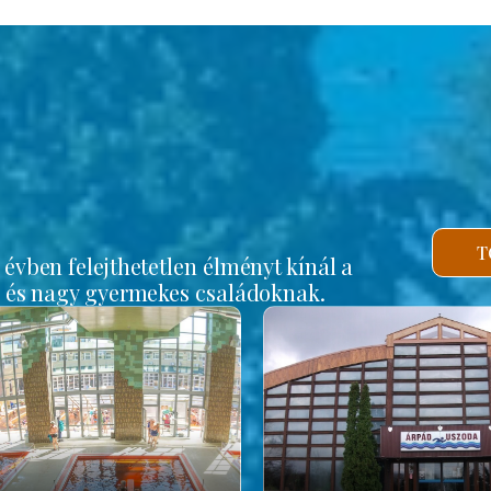
b
T
vben felejthetetlen élményt kínál a
s és nagy gyermekes családoknak.