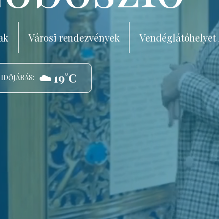
ak
Városi rendezvények
Vendéglátóhelyet
☁️ 19°C
 IDŐJÁRÁS: