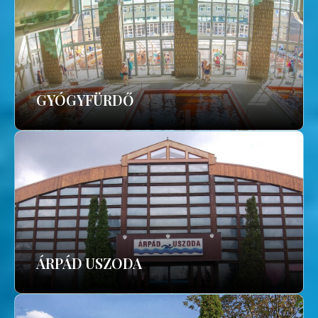
GYÓGYFÜRDŐ
ÁRPÁD USZODA