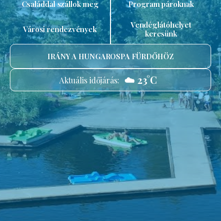
Családdal szállok meg
Program pároknak
Vendéglátóhelyet
Városi rendezvények
keresünk
IRÁNY A HUNGAROSPA FÜRDŐHÖZ
☁️ 23°C
Aktuális időjárás: