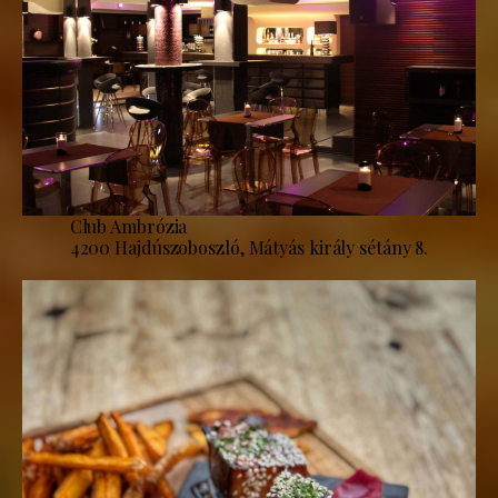
Club Ambrózia
4200 Hajdúszoboszló, Mátyás király sétány 8.