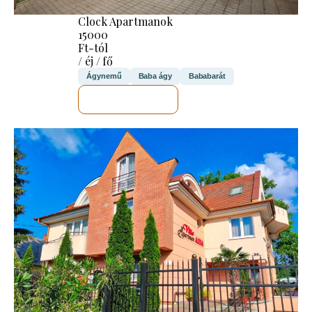
Clock Apartmanok
15000
Ft-tól
/ éj / fő
Ágynemű
Baba ágy
Bababarát
MEGNÉZEM