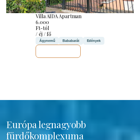
Villa AIDA Apartman
6.000
Ft-tól
/ éj / fő
Ágynemű
Bababarát
Edények
MEGNÉZEM
Európa legnagyobb
fürdőkomplexuma