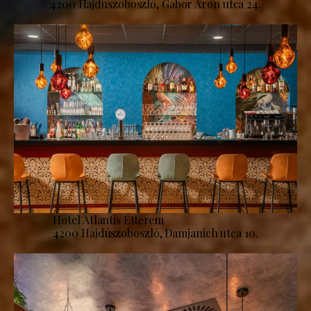
4200 Hajdúszoboszló, Gábor Áron utca 24.
Hotel Atlantis Étterem
4200 Hajdúszoboszló, Damjanich utca 10.