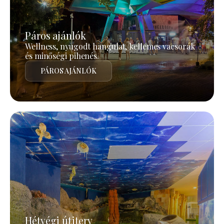
Páros ajánlók
Wellness, nyugodt hangulat, kellemes vacsorák
és minőségi pihenés.
PÁROS AJÁNLÓK
Hétvégi útiterv