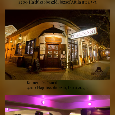
4200 Hajdúszoboszló, József Attila utca 5-7.
Kemencés Csárda
4200 Hajdúszoboszló, Daru zug 1.