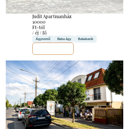
Judit Apartmanház
10000
Ft-tól
/ éj / fő
Ágynemű
Baba ágy
Bababarát
MEGNÉZEM