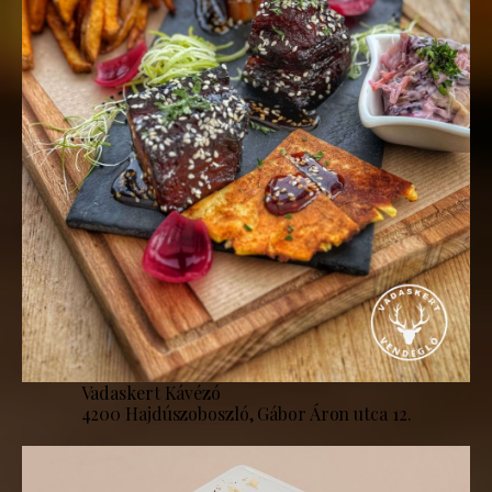
Vadaskert Kávézó
4200 Hajdúszoboszló, Gábor Áron utca 12.