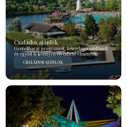
Családos ajánlók
Gyerekbarát programok, kényelmes szállások
és együtt is könnyen élvezhető élmények.
CSALÁDOS AJÁNLÓK