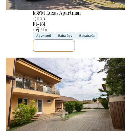
M&M Luxus Apartman
15000
Ft-tól
/ éj / fő
Ágynemű
Baba ágy
Bababarát
MEGNÉZEM