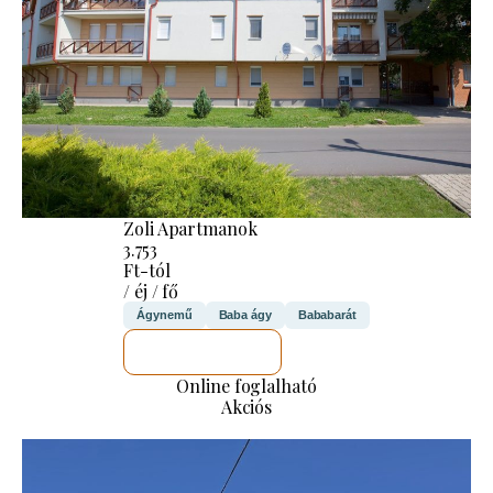
Zoli Apartmanok
3.753
Ft-tól
/ éj / fő
Ágynemű
Baba ágy
Bababarát
MEGNÉZEM
Online foglalható
Akciós