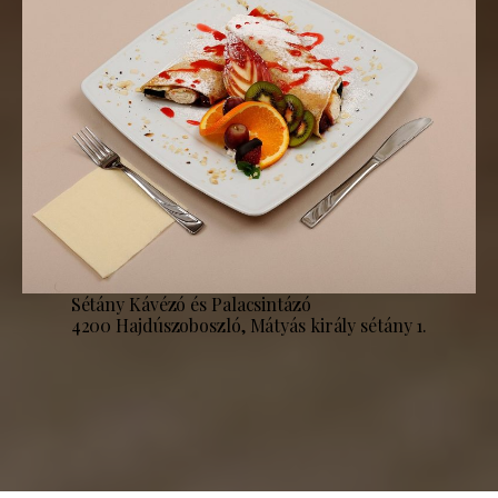
Sétány Kávézó és Palacsintázó
4200 Hajdúszoboszló, Mátyás király sétány 1.