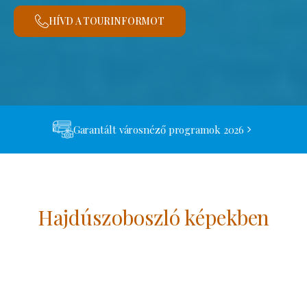
HÍVD A TOURINFORMOT
Garantált városnéző programok 2026
Hajdúszoboszló képekben