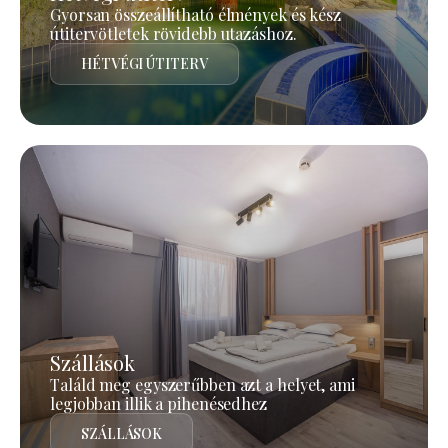
Gyorsan összeállítható élmények és kész
útitervötletek rövidebb utazáshoz.
HÉTVÉGI ÚTITERV
Szállások
Találd meg egyszerűbben azt a helyet, ami
legjobban illik a pihenésedhez
SZÁLLÁSOK