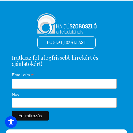
FOGLALJ SZÁLLÁST
Iratkozz fel a legfrissebb hírekért és
ajánlatokért!
*
Email cím
Név
SZÁLLÁSOK KERESÉSE