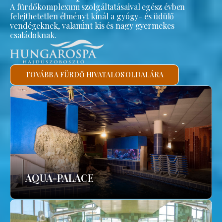
A fürdőkomplexum szolgáltatásaival egész évben
felejthetetlen élményt kínál a gyógy- és üdülő
vendégeknek, valamint kis és nagy gyermekes
családoknak.
TOVÁBB A FÜRDŐ HIVATALOS OLDALÁRA
AQUA-PALACE