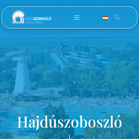
Hajdúszoboszló