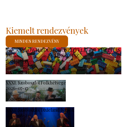
Kiemelt rendezvények
MINDEN RENDEZVÉNY
KOCKASHOW HAJDÚSZOBOSZLÓ - LEGO® KIÁLLÍTÁS
ÉS JÁTSZÓHÁZ
2026-07-11
-
2026-08-23
XXXI. Szoboszlói Folkhétvége
2026-07-17
-
2026-07-19
XXXI. Szoboszlói Dixieland Napok
2026-08-21
-
2026-08-23