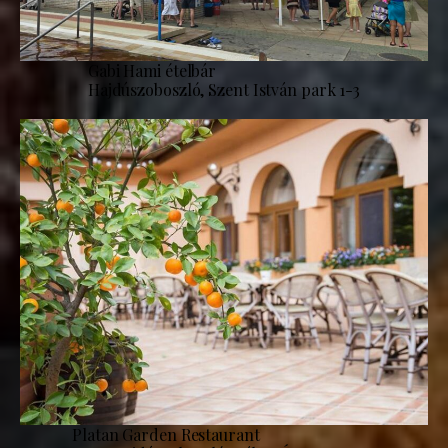
Gabi Hami ételbár
Hajdúszoboszló, Szent István park 1-3
Platan Garden Restaurant