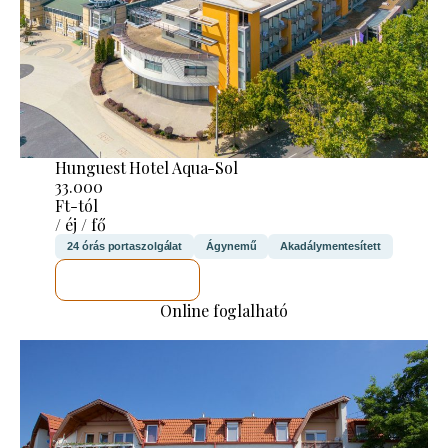
Hunguest Hotel Aqua-Sol
33.000
Ft-tól
/ éj / fő
24 órás portaszolgálat
Ágynemű
Akadálymentesített
MEGNÉZEM
Online foglalható