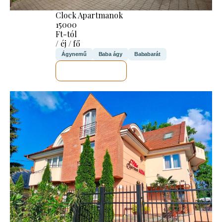
Clock Apartmanok
15000
Ft-tól
/ éj / fő
Ágynemű
Baba ágy
Bababarát
MEGNÉZEM