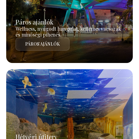
Páros ajánlók
Wellness, nyugodt hangulat, kellemes vacsorák
és minőségi pihenés.
PÁROS AJÁNLÓK
Hétvégi útiterv