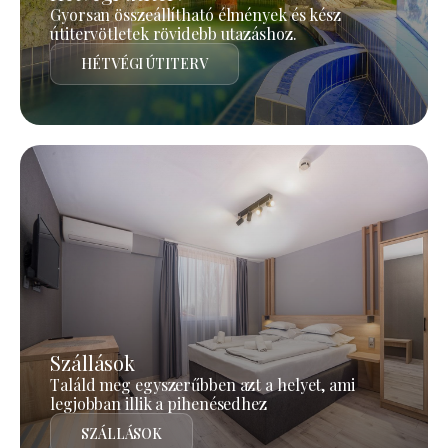
Gyorsan összeállítható élmények és kész
útitervötletek rövidebb utazáshoz.
HÉTVÉGI ÚTITERV
Szállások
Találd meg egyszerűbben azt a helyet, ami
legjobban illik a pihenésedhez
SZÁLLÁSOK