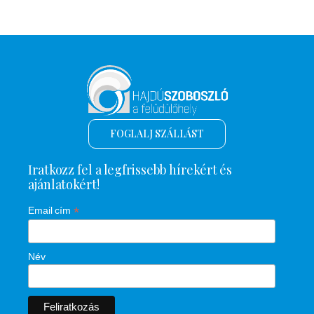
FOGLALJ SZÁLLÁST
Iratkozz fel a legfrissebb hírekért és
ajánlatokért!
*
Email cím
Név