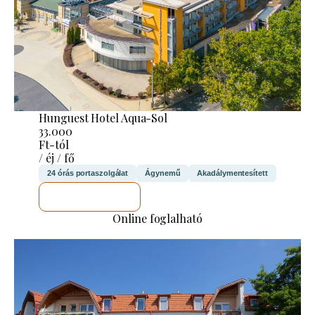
Hunguest Hotel Aqua-Sol
33.000
Ft-tól
/ éj / fő
24 órás portaszolgálat
Ágynemű
Akadálymentesített
MEGNÉZEM
Online foglalható