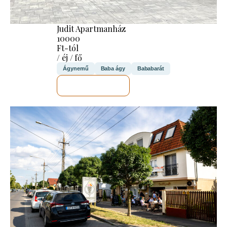
Judit Apartmanház
10000
Ft-tól
/ éj / fő
Ágynemű
Baba ágy
Bababarát
MEGNÉZEM