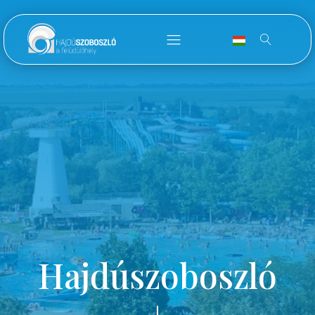
Hajdúszoboszló