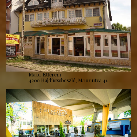
Major Étterem
4200 Hajdúszoboszló, Major utca 41.