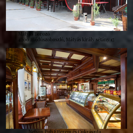
Mátyás Borozó
4200 Hajdúszoboszló, Mátyás király sétány 17.
Nelson Pub Étterem és Cukrászda