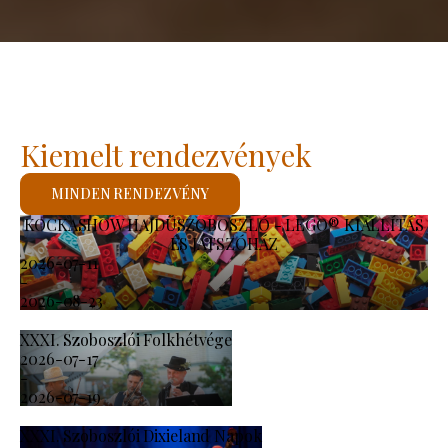
Kiemelt rendezvények
MINDEN RENDEZVÉNY
KOCKASHOW HAJDÚSZOBOSZLÓ - LEGO® KIÁLLÍTÁS
ÉS JÁTSZÓHÁZ
2026-07-11
-
2026-08-23
XXXI. Szoboszlói Folkhétvége
2026-07-17
-
2026-07-19
XXXI. Szoboszlói Dixieland Napok