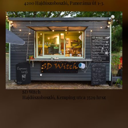
4200 Hajdúszoboszló, Panoráma út 1-3.
SD Witch
Hajdúszoboszló, Kemping utca 3529 hrsz