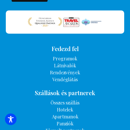
Fedezd fel
Programok
Látnivalók
Rendezvények
Vendéglátás
Szállások és partnerek
Összes szállás
Hotelek
Apartmanok
SZÁLLÁSOK KERESÉSE
Panziók