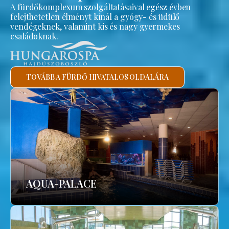
A fürdőkomplexum szolgáltatásaival egész évben
felejthetetlen élményt kínál a gyógy- és üdülő
vendégeknek, valamint kis és nagy gyermekes
családoknak.
TOVÁBB A FÜRDŐ HIVATALOS OLDALÁRA
AQUA-PALACE