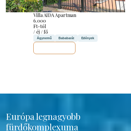
Villa AIDA Apartman
6.000
Ft-tól
/ éj / fő
Ágynemű
Bababarát
Edények
MEGNÉZEM
Európa legnagyobb
fürdőkomplexuma