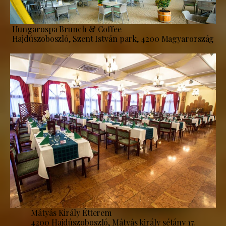
Hungarospa Brunch & Coffee
Hajdúszoboszló, Szent István park, 4200 Magyarország
Mátyás Király Étterem
4200 Hajdúszoboszló, Mátyás király sétány 17.