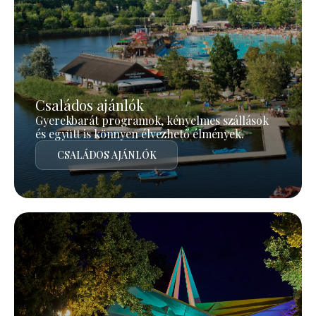
Családos ajánlók
Gyerekbarát programok, kényelmes szállások
és együtt is könnyen élvezhető élmények.
CSALÁDOS AJÁNLÓK