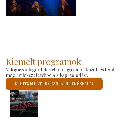
2026-08-21
-
2026-08-23
Kiemelt programok
Válogass a legérdekesebb programok közül, és tedd
még emlékezetesebbé a kikapcsolódást.
SEGÍTS MEGTERVEZNI A PIHENÉSEMET
Szent László Római Katolikus Templom
Megnézem