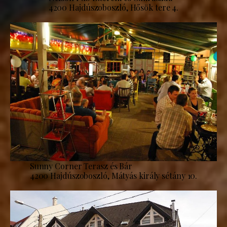
4200 Hajdúszoboszló, Hősök tere 4.
Sunny Corner Terasz és Bár
4200 Hajdúszoboszló, Mátyás király sétány 10.