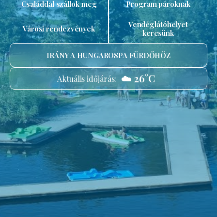
Családdal szállok meg
Program pároknak
Vendéglátóhelyet
Városi rendezvények
keresünk
IRÁNY A HUNGAROSPA FÜRDŐHÖZ
☁️ 26°C
Aktuális időjárás: