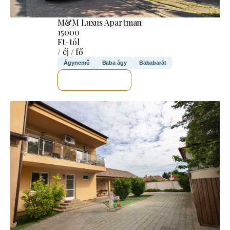
M&M Luxus Apartman
15000
Ft-tól
/ éj / fő
Ágynemű
Baba ágy
Bababarát
MEGNÉZEM