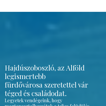
Hajdúszoboszló, az Alföld
legismertebb
fürdővárosa szeretettel vár
téged és családodat.
Legyetek vendégeink, hogy
megtapasztalhassátok a teljes felüdülés