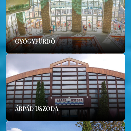
GYÓGYFÜRDŐ
ÁRPÁD USZODA