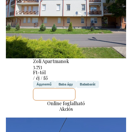
Zoli Apartmanok
3.753
Ft-tól
/ éj / fő
Ágynemű
Baba ágy
Bababarát
MEGNÉZEM
Online foglalható
Akciós