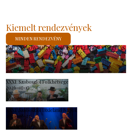
Kiemelt rendezvények
MINDEN RENDEZVÉNY
KOCKASHOW HAJDÚSZOBOSZLÓ - LEGO® KIÁLLÍTÁS
ÉS JÁTSZÓHÁZ
2026-07-11
-
2026-08-23
XXXI. Szoboszlói Folkhétvége
2026-07-17
-
2026-07-19
XXXI. Szoboszlói Dixieland Napok
2026-08-21
-
2026-08-23