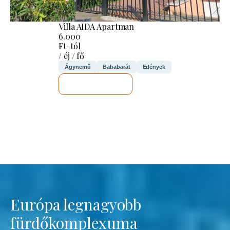
Villa AIDA Apartman
6.000
Ft-tól
/ éj / fő
Ágynemű
Bababarát
Edények
MEGNÉZEM
Európa legnagyobb
fürdőkomplexuma