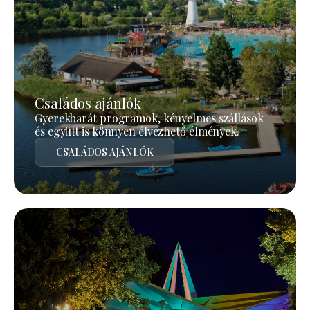
Családos ajánlók
Gyerekbarát programok, kényelmes szállások
és együtt is könnyen élvezhető élmények.
CSALÁDOS AJÁNLÓK