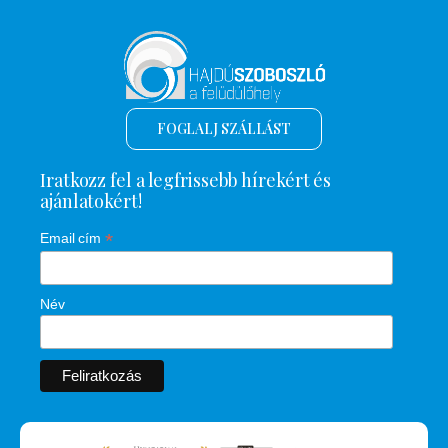
FOGLALJ SZÁLLÁST
Iratkozz fel a legfrissebb hírekért és
ajánlatokért!
*
Email cím
Név