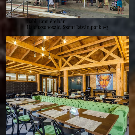
Gabi Hami ételbár
Hajdúszoboszló, Szent István park 1-3