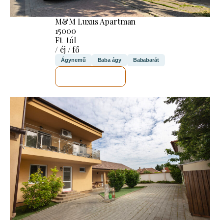
M&M Luxus Apartman
15000
Ft-tól
/ éj / fő
Ágynemű
Baba ágy
Bababarát
MEGNÉZEM