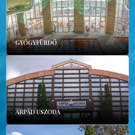
GYÓGYFÜRDŐ
ÁRPÁD USZODA