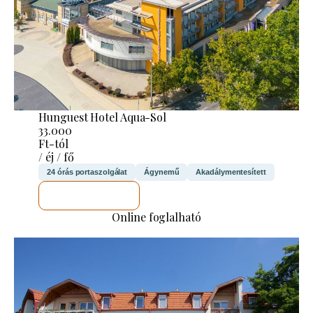
Hunguest Hotel Aqua-Sol
33.000
Ft-tól
/ éj / fő
24 órás portaszolgálat
Ágynemű
Akadálymentesített
MEGNÉZEM
Online foglalható