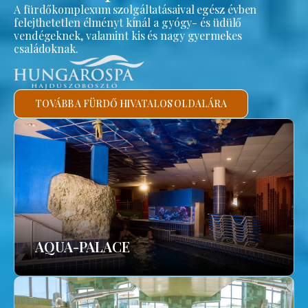
A fürdőkomplexum szolgáltatásaival egész évben
felejthetetlen élményt kínál a gyógy- és üdülő
vendégeknek, valamint kis és nagy gyermekes
családoknak.
TOVÁBB A FÜRDŐ HIVATALOS OLDALÁRA
AQUA-PALACE