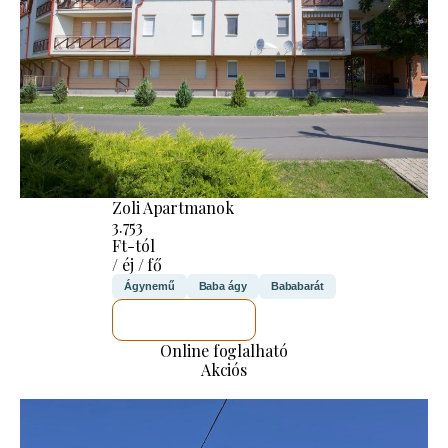
Zoli Apartmanok
3.753
Ft-tól
/ éj / fő
Ágynemű
Baba ágy
Bababarát
MEGNÉZEM
Online foglalható
Akciós