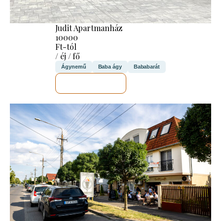
Judit Apartmanház
10000
Ft-tól
/ éj / fő
Ágynemű
Baba ágy
Bababarát
MEGNÉZEM