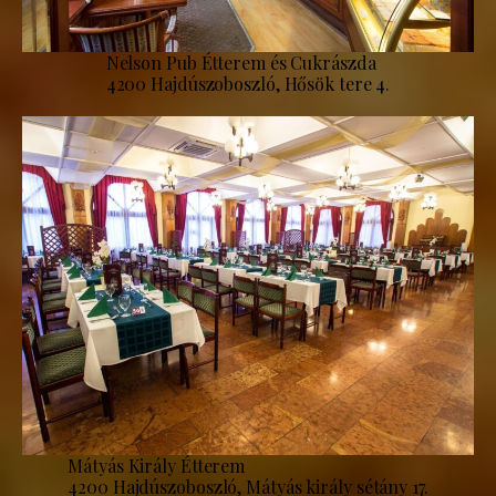
Nelson Pub Étterem és Cukrászda
4200 Hajdúszoboszló, Hősök tere 4.
Mátyás Király Étterem
4200 Hajdúszoboszló, Mátyás király sétány 17.