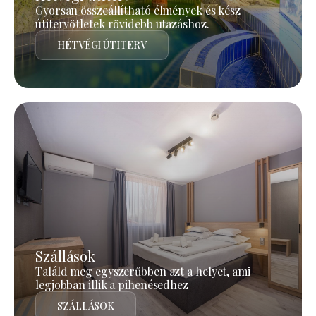
Gyorsan összeállítható élmények és kész
útitervötletek rövidebb utazáshoz.
HÉTVÉGI ÚTITERV
Szállások
Találd meg egyszerűbben azt a helyet, ami
legjobban illik a pihenésedhez
SZÁLLÁSOK