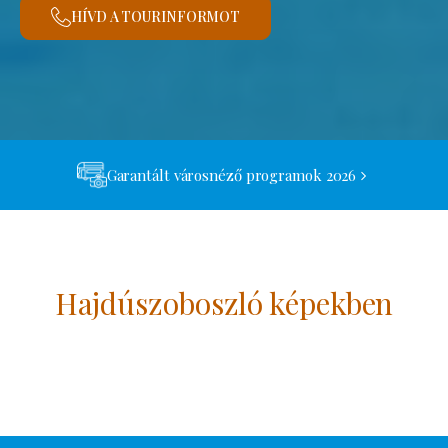
HÍVD A TOURINFORMOT
Garantált városnéző programok 2026
Hajdúszoboszló képekben