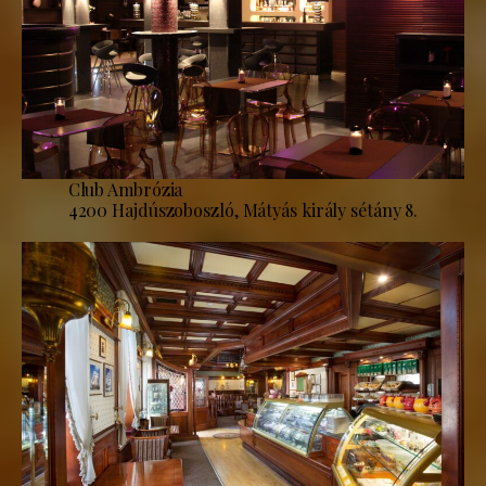
Club Ambrózia
4200 Hajdúszoboszló, Mátyás király sétány 8.