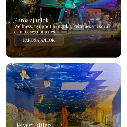
Páros ajánlók
Wellness, nyugodt hangulat, kellemes vacsorák
és minőségi pihenés.
PÁROS AJÁNLÓK
Hétvégi útiterv