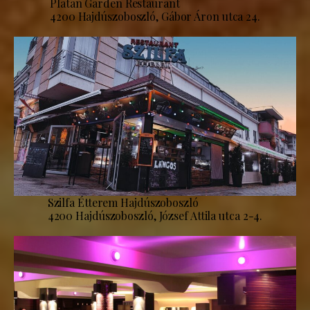
Platan Garden Restaurant
4200 Hajdúszoboszló, Gábor Áron utca 24.
Szilfa Étterem Hajdúszoboszló
4200 Hajdúszoboszló, József Attila utca 2-4.