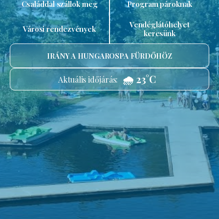
Családdal szállok meg
Program pároknak
Vendéglátóhelyet
Városi rendezvények
keresünk
IRÁNY A HUNGAROSPA FÜRDŐHÖZ
🌧️ 23°C
Aktuális időjárás: