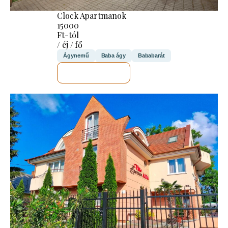
Clock Apartmanok
15000
Ft-tól
/ éj / fő
Ágynemű
Baba ágy
Bababarát
MEGNÉZEM