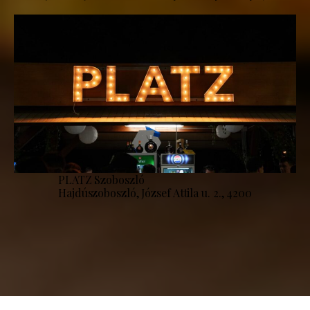
PLATZ Szoboszló
Hajdúszoboszló, József Attila u. 2., 4200