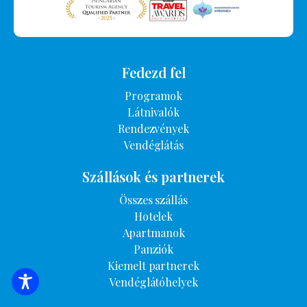
Fedezd fel
Programok
Látnivalók
Rendezvények
Vendéglátás
Szállások és partnerek
Összes szállás
Hotelek
Apartmanok
Panziók
Kiemelt partnerek
Vendéglátóhelyek
SZÁLLÁSOK KERESÉSE