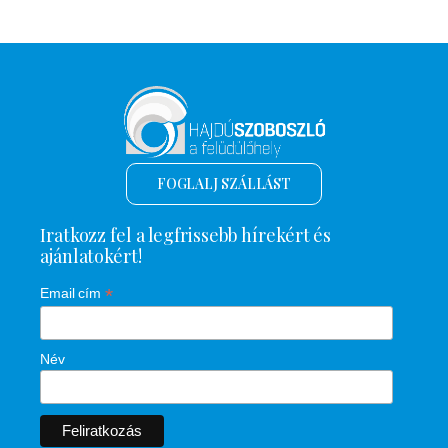
FOGLALJ SZÁLLÁST
Iratkozz fel a legfrissebb hírekért és
ajánlatokért!
*
Email cím
Név