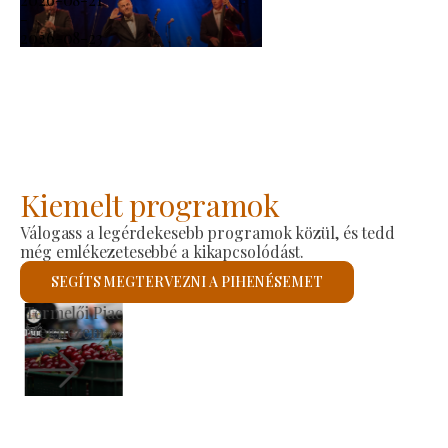
-
2026-08-23
Kiemelt programok
Válogass a legérdekesebb programok közül, és tedd
még emlékezetesebbé a kikapcsolódást.
SEGÍTS MEGTERVEZNI A PIHENÉSEMET
Szent László Római Katolikus Templom
Megnézem