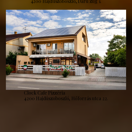
4200 Hajdúszoboszló, Daru zug 1.
Clock Cafe Pizzéria
4200 Hajdúszoboszló, Hőforrás utca 22.