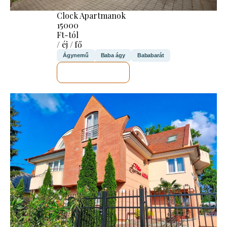
Clock Apartmanok
15000
Ft-tól
/ éj / fő
Ágynemű
Baba ágy
Bababarát
MEGNÉZEM