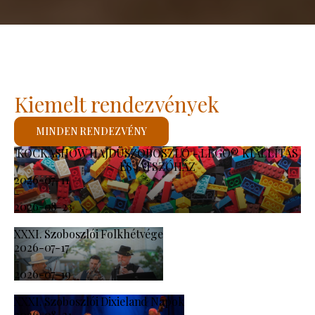
Kiemelt rendezvények
MINDEN RENDEZVÉNY
KOCKASHOW HAJDÚSZOBOSZLÓ - LEGO® KIÁLLÍTÁS
ÉS JÁTSZÓHÁZ
2026-07-11
-
2026-08-23
XXXI. Szoboszlói Folkhétvége
2026-07-17
-
2026-07-19
XXXI. Szoboszlói Dixieland Napok
2026-08-21