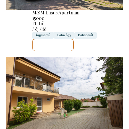
M&M Luxus Apartman
15000
Ft-tól
/ éj / fő
Ágynemű
Baba ágy
Bababarát
MEGNÉZEM