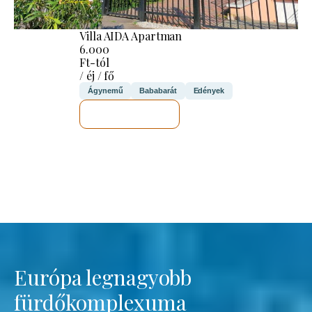
Villa AIDA Apartman
6.000
Ft-tól
/ éj / fő
Ágynemű
Bababarát
Edények
MEGNÉZEM
Európa legnagyobb
fürdőkomplexuma