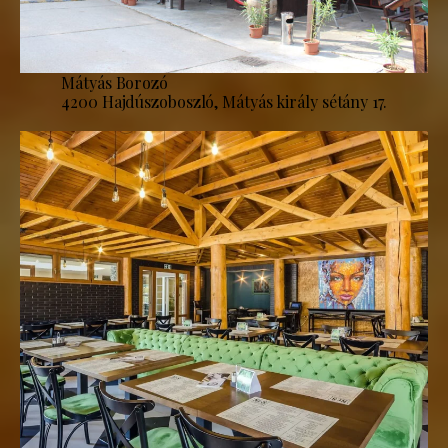
Mátyás Borozó
4200 Hajdúszoboszló, Mátyás király sétány 17.