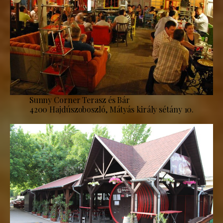
Sunny Corner Terasz és Bár
4200 Hajdúszoboszló, Mátyás király sétány 10.