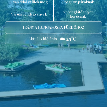
Családdal szállok meg
Program pároknak
Vendéglátóhelyet
Városi rendezvények
keresünk
IRÁNY A HUNGAROSPA FÜRDŐHÖZ
☁️ 25°C
Aktuális időjárás: