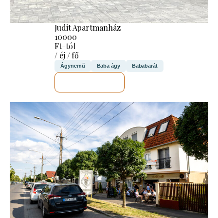
Judit Apartmanház
10000
Ft-tól
/ éj / fő
Ágynemű
Baba ágy
Bababarát
MEGNÉZEM