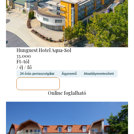
Hunguest Hotel Aqua-Sol
33.000
Ft-tól
/ éj / fő
24 órás portaszolgálat
Ágynemű
Akadálymentesített
MEGNÉZEM
Online foglalható