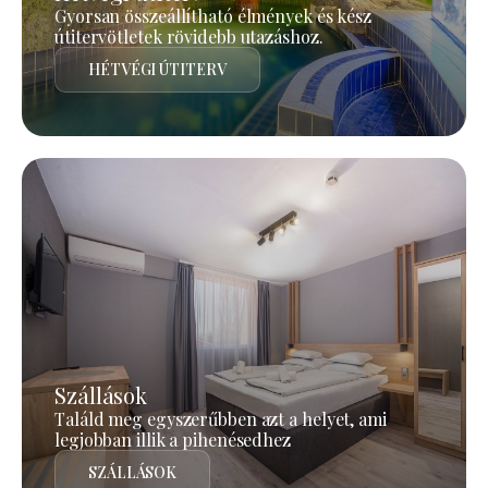
Gyorsan összeállítható élmények és kész
útitervötletek rövidebb utazáshoz.
HÉTVÉGI ÚTITERV
Szállások
Találd meg egyszerűbben azt a helyet, ami
legjobban illik a pihenésedhez
SZÁLLÁSOK