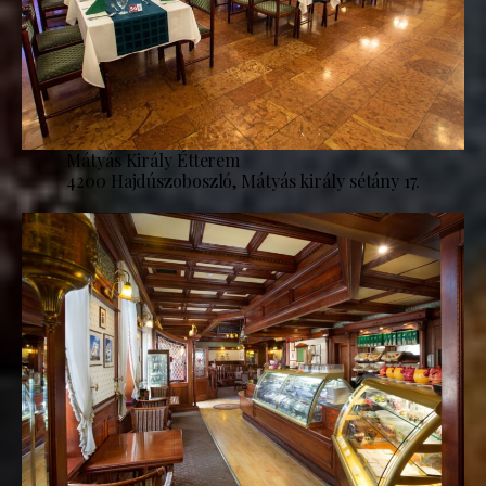
Mátyás Király Étterem
4200 Hajdúszoboszló, Mátyás király sétány 17.