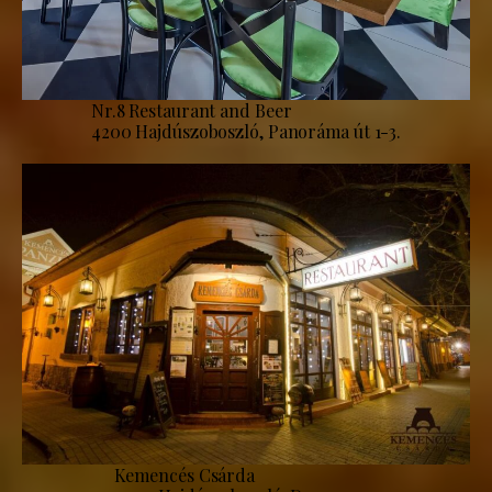
Nr.8 Restaurant and Beer
4200 Hajdúszoboszló, Panoráma út 1-3.
Kemencés Csárda