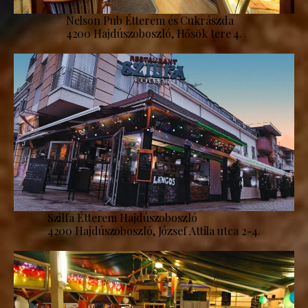
Nelson Pub Étterem és Cukrászda
4200 Hajdúszoboszló, Hősök tere 4.
Szilfa Étterem Hajdúszoboszló
4200 Hajdúszoboszló, József Attila utca 2-4.