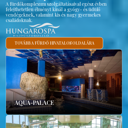
A fürdőkomplexum szolgáltatásaival egész évben
felejthetetlen élményt kínál a gyógy- és üdülő
vendégeknek, valamint kis és nagy gyermekes
családoknak.
TOVÁBB A FÜRDŐ HIVATALOS OLDALÁRA
AQUA-PALACE