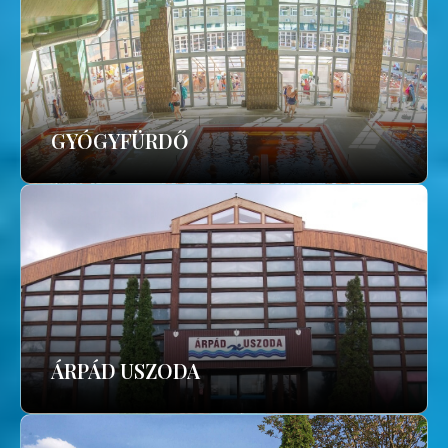
GYÓGYFÜRDŐ
ÁRPÁD USZODA