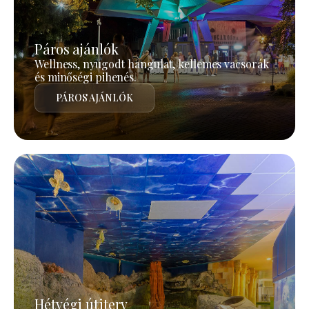
Páros ajánlók
Wellness, nyugodt hangulat, kellemes vacsorák
és minőségi pihenés.
PÁROS AJÁNLÓK
Hétvégi útiterv