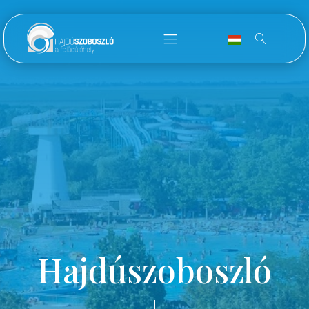
Hajdúszoboszló