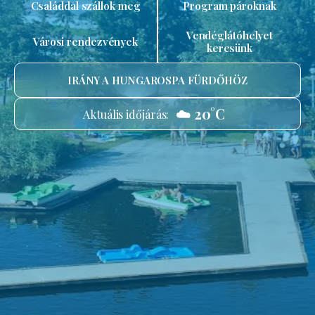
Családdal szállok meg
Program pároknak
Vendéglátóhelyet
Városi rendezvények
keresünk
IRÁNY A HUNGAROSPA FÜRDŐHÖZ
☁️ 20°C
Aktuális időjárás: