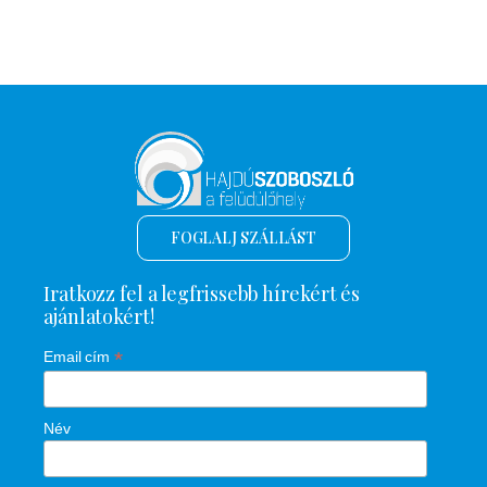
FOGLALJ SZÁLLÁST
Iratkozz fel a legfrissebb hírekért és
ajánlatokért!
*
Email cím
Név