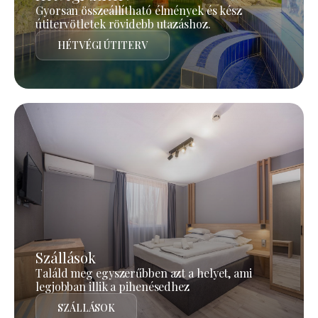
Gyorsan összeállítható élmények és kész
útitervötletek rövidebb utazáshoz.
HÉTVÉGI ÚTITERV
Szállások
Találd meg egyszerűbben azt a helyet, ami
legjobban illik a pihenésedhez
SZÁLLÁSOK