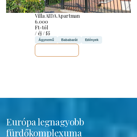
Villa AIDA Apartman
6.000
Ft-tól
/ éj / fő
Ágynemű
Bababarát
Edények
MEGNÉZEM
Európa legnagyobb
fürdőkomplexuma