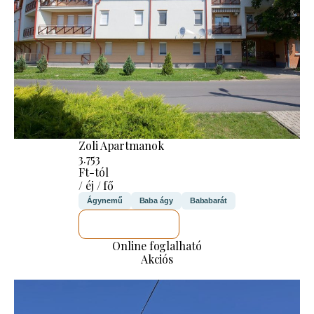
Zoli Apartmanok
3.753
Ft-tól
/ éj / fő
Ágynemű
Baba ágy
Bababarát
MEGNÉZEM
Online foglalható
Akciós