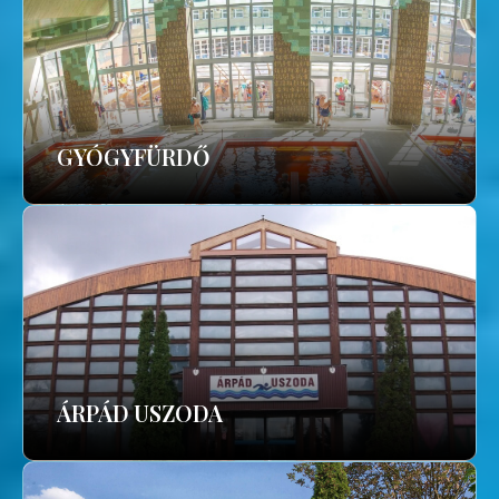
GYÓGYFÜRDŐ
ÁRPÁD USZODA