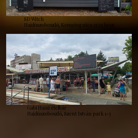
SD Witch
Hajdúszoboszló, Kemping utca 3529 hrsz
Gabi Hami ételbár
Hajdúszoboszló, Szent István park 1-3