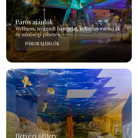
Páros ajánlók
Wellness, nyugodt hangulat, kellemes vacsorák
és minőségi pihenés.
PÁROS AJÁNLÓK
Hétvégi útiterv