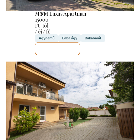
M&M Luxus Apartman
15000
Ft-tól
/ éj / fő
Ágynemű
Baba ágy
Bababarát
MEGNÉZEM