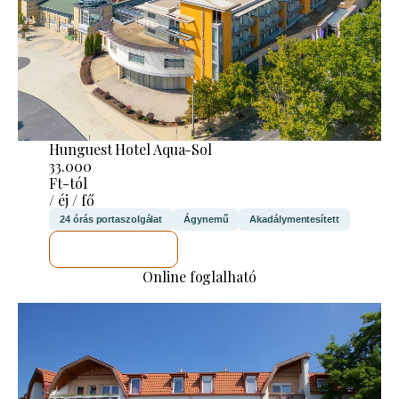
Hunguest Hotel Aqua-Sol
33.000
Ft-tól
/ éj / fő
24 órás portaszolgálat
Ágynemű
Akadálymentesített
MEGNÉZEM
Online foglalható