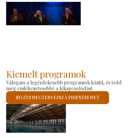
XXXI. Szoboszlói Dixieland Napok
2026-08-21
-
2026-08-23
Kiemelt programok
Válogass a legérdekesebb programok közül, és tedd
még emlékezetesebbé a kikapcsolódást.
SEGÍTS MEGTERVEZNI A PIHENÉSEMET
Szent László Római Katolikus Templom
Megnézem