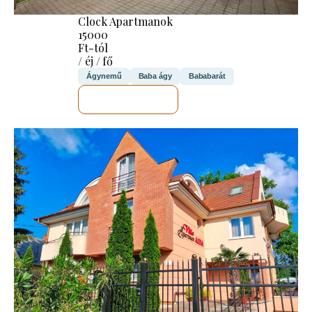
Clock Apartmanok
15000
Ft-tól
/ éj / fő
Ágynemű
Baba ágy
Bababarát
MEGNÉZEM