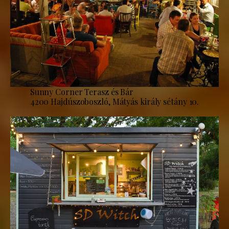
Sunny Corner Terasz és Bár
4200 Hajdúszoboszló, Mátyás király sétány 10.