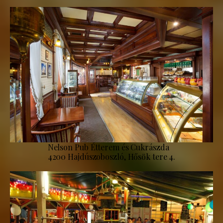
Nelson Pub Étterem és Cukrászda
4200 Hajdúszoboszló, Hősök tere 4.