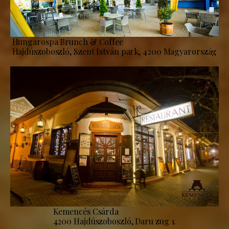
Hungarospa Brunch & Coffee
Hajdúszoboszló, Szent István park, 4200 Magyarország
Kemencés Csárda
4200 Hajdúszoboszló, Daru zug 1.