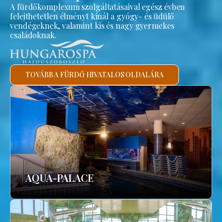
A fürdőkomplexum szolgáltatásaival egész évben
felejthetetlen élményt kínál a gyógy- és üdülő
vendégeknek, valamint kis és nagy gyermekes
családoknak.
TOVÁBB A FÜRDŐ HIVATALOS OLDALÁRA
AQUA-PALACE