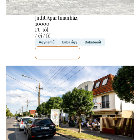
Judit Apartmanház
10000
Ft-tól
/ éj / fő
Ágynemű
Baba ágy
Bababarát
MEGNÉZEM