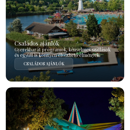
Családos ajánlók
Gyerekbarát programok, kényelmes szállások
és együtt is könnyen élvezhető élmények.
CSALÁDOS AJÁNLÓK