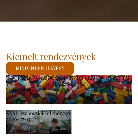
Kiemelt rendezvények
MINDEN RENDEZVÉNY
KOCKASHOW HAJDÚSZOBOSZLÓ - LEGO® KIÁLLÍTÁS
ÉS JÁTSZÓHÁZ
2026-07-11
-
2026-08-23
XXXI. Szoboszlói Folkhétvége
2026-07-17
-
2026-07-19