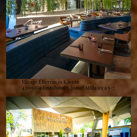
Mirage Étterem és Kávézó
4200 Hajdúszoboszló, József Attila utca 5-7.