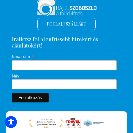
FOGLALJ SZÁLLÁST
Iratkozz fel a legfrissebb hírekért és
ajánlatokért!
*
Email cím
Név
SZÁLLÁSOK KERESÉSE