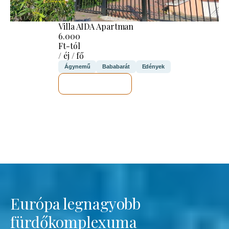
Villa AIDA Apartman
6.000
Ft-tól
/ éj / fő
Ágynemű
Bababarát
Edények
MEGNÉZEM
Európa legnagyobb
fürdőkomplexuma