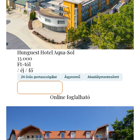
Hunguest Hotel Aqua-Sol
33.000
Ft-tól
/ éj / fő
24 órás portaszolgálat
Ágynemű
Akadálymentesített
MEGNÉZEM
Online foglalható