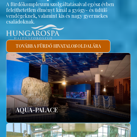
A fürdőkomplexum szolgáltatásaival egész évben
felejthetetlen élményt kínál a gyógy- és üdülő
vendégeknek, valamint kis és nagy gyermekes
családoknak.
TOVÁBB A FÜRDŐ HIVATALOS OLDALÁRA
AQUA-PALACE