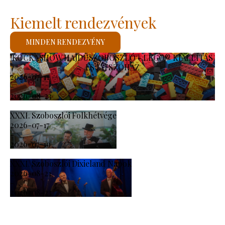
Kiemelt rendezvények
MINDEN RENDEZVÉNY
KOCKASHOW HAJDÚSZOBOSZLÓ - LEGO® KIÁLLÍTÁS
ÉS JÁTSZÓHÁZ
2026-07-11
-
2026-08-23
XXXI. Szoboszlói Folkhétvége
2026-07-17
-
2026-07-19
XXXI. Szoboszlói Dixieland Napok
2026-08-21
-
2026-08-23