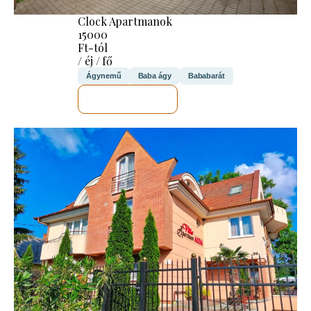
Clock Apartmanok
15000
Ft-tól
/ éj / fő
Ágynemű
Baba ágy
Bababarát
MEGNÉZEM