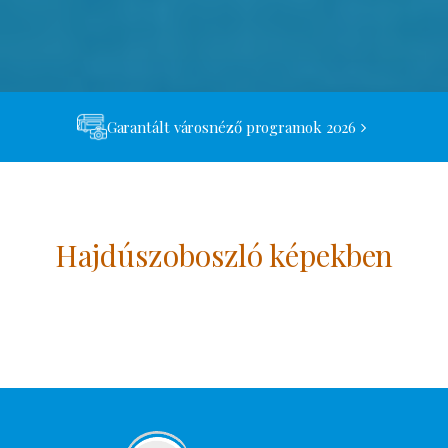
Garantált városnéző programok 2026
Hajdúszoboszló képekben