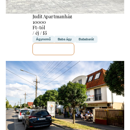
Judit Apartmanház
10000
Ft-tól
/ éj / fő
Ágynemű
Baba ágy
Bababarát
MEGNÉZEM