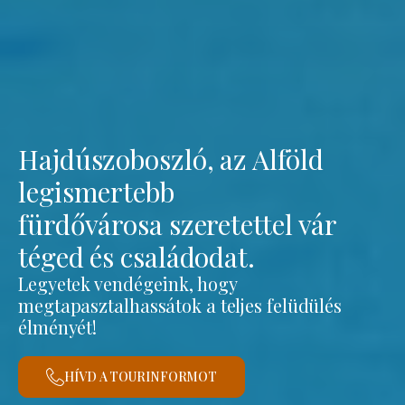
Hajdúszoboszló, az Alföld
legismertebb
fürdővárosa szeretettel vár
téged és családodat.
Legyetek vendégeink, hogy
megtapasztalhassátok a teljes felüdülés
élményét!
HÍVD A TOURINFORMOT