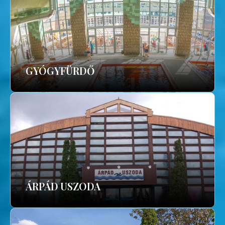
GYÓGYFÜRDŐ
ÁRPÁD USZODA