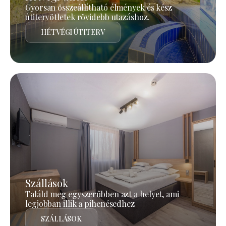
Gyorsan összeállítható élmények és kész
útitervötletek rövidebb utazáshoz.
HÉTVÉGI ÚTITERV
Szállások
Találd meg egyszerűbben azt a helyet, ami
legjobban illik a pihenésedhez
SZÁLLÁSOK