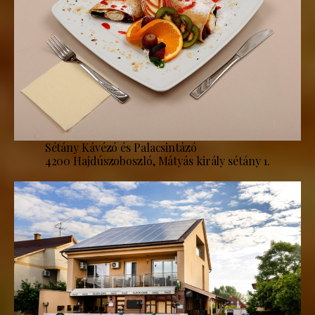
Sétány Kávézó és Palacsintázó
4200 Hajdúszoboszló, Mátyás király sétány 1.