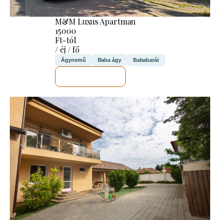
M&M Luxus Apartman
15000
Ft-tól
/ éj / fő
Ágynemű
Baba ágy
Bababarát
MEGNÉZEM