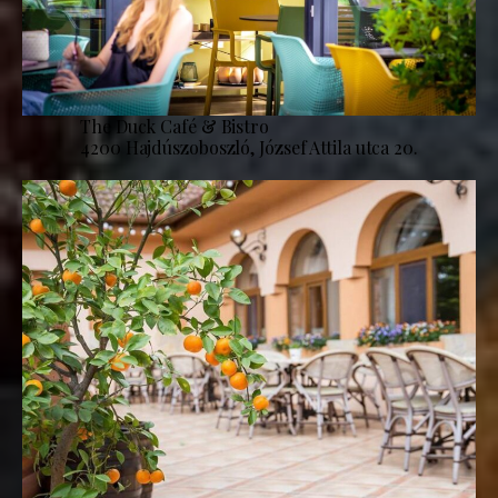
The Duck Café & Bistro
4200 Hajdúszoboszló, József Attila utca 20.