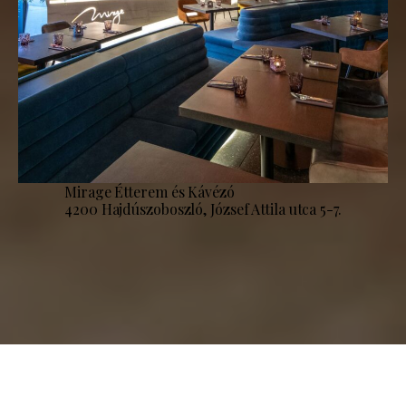
Mirage Étterem és Kávézó
4200 Hajdúszoboszló, József Attila utca 5-7.