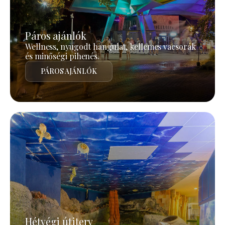
Páros ajánlók
Wellness, nyugodt hangulat, kellemes vacsorák
és minőségi pihenés.
PÁROS AJÁNLÓK
Hétvégi útiterv