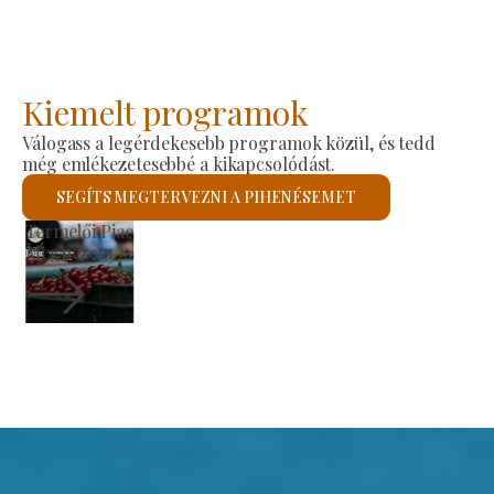
Kiemelt programok
Válogass a legérdekesebb programok közül, és tedd
még emlékezetesebbé a kikapcsolódást.
SEGÍTS MEGTERVEZNI A PIHENÉSEMET
Szent László Római Katolikus Templom
Megnézem