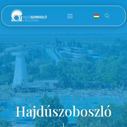
Hajdúszoboszló