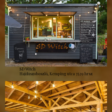
SD Witch
Hajdúszoboszló, Kemping utca 3529 hrsz