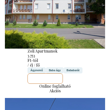
Zoli Apartmanok
3.753
Ft-tól
/ éj / fő
Ágynemű
Baba ágy
Bababarát
MEGNÉZEM
Online foglalható
Akciós