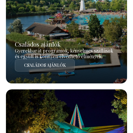
Családos ajánlók
Gyerekbarát programok, kényelmes szállások
és együtt is könnyen élvezhető élmények.
CSALÁDOS AJÁNLÓK