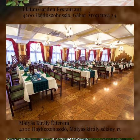
Platan Garden Restaurant
4200 Hajdúszoboszló, Gábor Áron utca 24.
Mátyás Király Étterem
4200 Hajdúszoboszló, Mátyás király sétány 17.