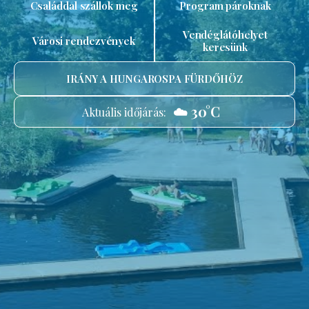
Családdal szállok meg
Program pároknak
Vendéglátóhelyet
Városi rendezvények
keresünk
IRÁNY A HUNGAROSPA FÜRDŐHÖZ
☁️ 30°C
Aktuális időjárás: