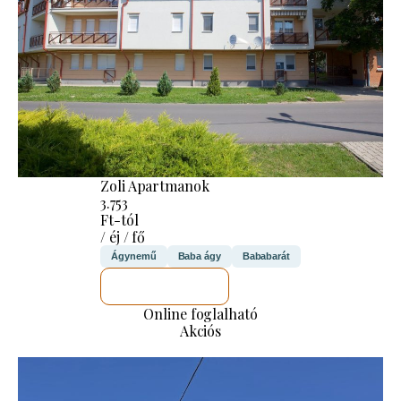
Zoli Apartmanok
3.753
Ft-tól
/ éj / fő
Ágynemű
Baba ágy
Bababarát
MEGNÉZEM
Online foglalható
Akciós