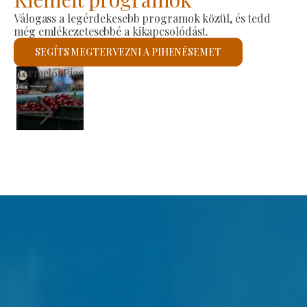
Válogass a legérdekesebb programok közül, és tedd
még emlékezetesebbé a kikapcsolódást.
SEGÍTS MEGTERVEZNI A PIHENÉSEMET
Szent László Római Katolikus Templom
Megnézem