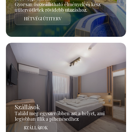
Gyorsan összeállítható élmények és kész
útitervötletek rövidebb utazáshoz.
HÉTVÉGI ÚTITERV
Szállások
Találd meg egyszerűbben azt a helyet, ami
legjobban illik a pihenésedhez
SZÁLLÁSOK