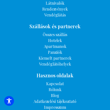
Látnivalók
Rendezvények
Vendéglátás
Szállások és partnerek
Összes szállás
Hotelek
Apartmanok
Panziók
Kiemelt partnerek
Vendéglátóhelyek
Hasznos oldalak
Kapcsolat
Rólunk
Blog
Adatkezelési tájékoztató
SZÁLLÁSOK KERESÉSE
Impresszum