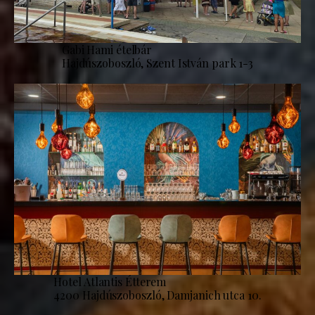
Gabi Hami ételbár
Hajdúszoboszló, Szent István park 1-3
Hotel Atlantis Étterem
4200 Hajdúszoboszló, Damjanich utca 10.