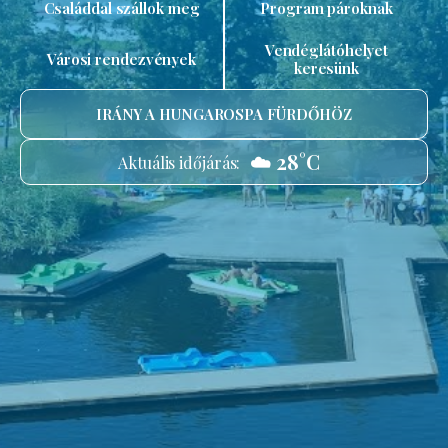
Családdal szállok meg
Program pároknak
Vendéglátóhelyet
Városi rendezvények
keresünk
IRÁNY A HUNGAROSPA FÜRDŐHÖZ
☁️ 28°C
Aktuális időjárás: