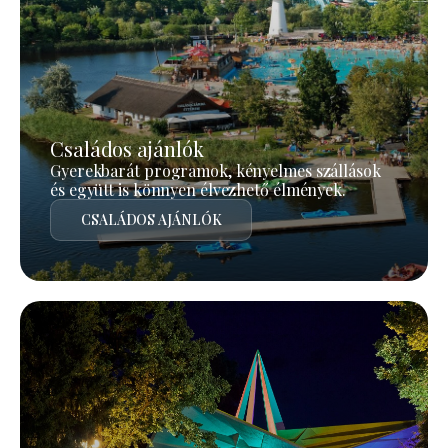
Családos ajánlók
Gyerekbarát programok, kényelmes szállások
és együtt is könnyen élvezhető élmények.
CSALÁDOS AJÁNLÓK