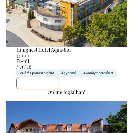
Hunguest Hotel Aqua-Sol
33.000
Ft-tól
/ éj / fő
24 órás portaszolgálat
Ágynemű
Akadálymentesített
MEGNÉZEM
Online foglalható