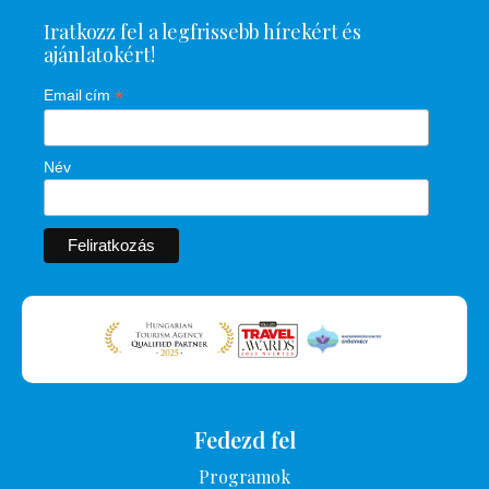
Iratkozz fel a legfrissebb hírekért és
ajánlatokért!
*
Email cím
Név
Fedezd fel
Programok