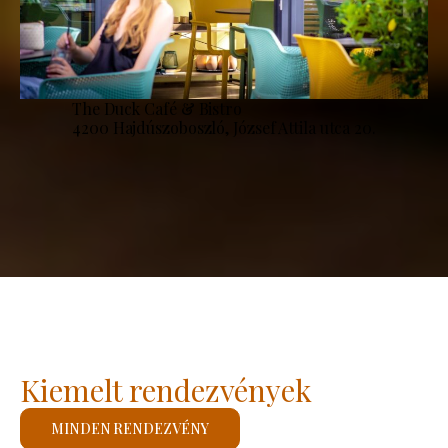
The Duck Café & Bistro
4200 Hajdúszoboszló, József Attila utca 20.
Kiemelt rendezvények
MINDEN RENDEZVÉNY