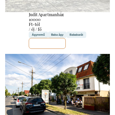
Judit Apartmanház
10000
Ft-tól
/ éj / fő
Ágynemű
Baba ágy
Bababarát
MEGNÉZEM