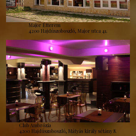
Major Étterem
4200 Hajdúszoboszló, Major utca 41.
Club Ambrózia
4200 Hajdúszoboszló, Mátyás király sétány 8.