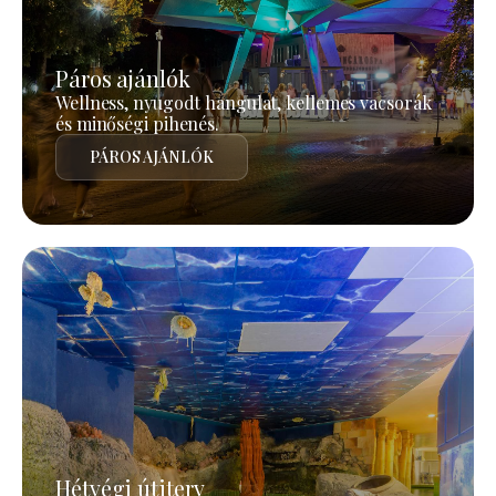
Páros ajánlók
Wellness, nyugodt hangulat, kellemes vacsorák
és minőségi pihenés.
PÁROS AJÁNLÓK
Hétvégi útiterv