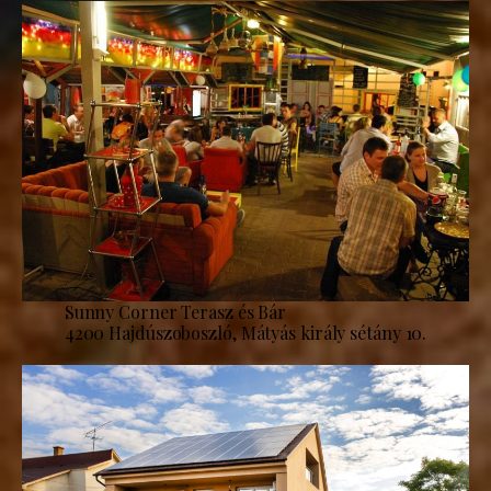
Sunny Corner Terasz és Bár
4200 Hajdúszoboszló, Mátyás király sétány 10.