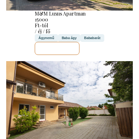
M&M Luxus Apartman
15000
Ft-tól
/ éj / fő
Ágynemű
Baba ágy
Bababarát
MEGNÉZEM