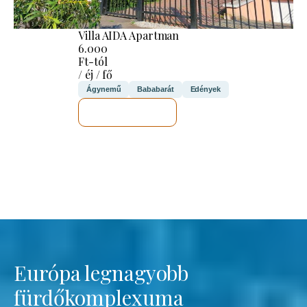
Villa AIDA Apartman
6.000
Ft-tól
/ éj / fő
Ágynemű
Bababarát
Edények
MEGNÉZEM
Európa legnagyobb
fürdőkomplexuma