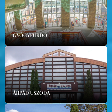
GYÓGYFÜRDŐ
ÁRPÁD USZODA