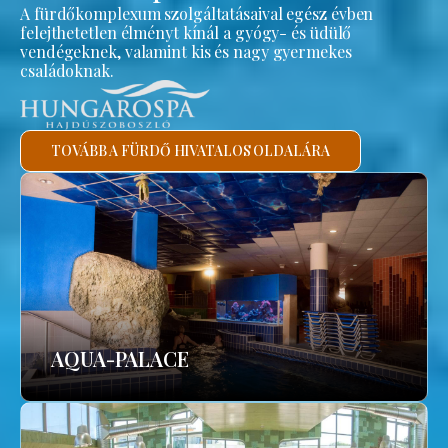
A fürdőkomplexum szolgáltatásaival egész évben
felejthetetlen élményt kínál a gyógy- és üdülő
vendégeknek, valamint kis és nagy gyermekes
családoknak.
TOVÁBB A FÜRDŐ HIVATALOS OLDALÁRA
AQUA-PALACE