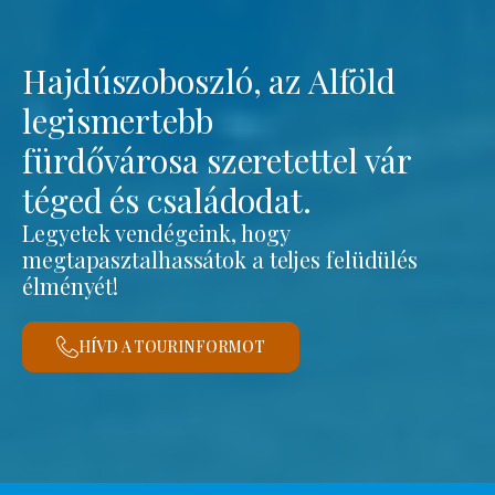
Hajdúszoboszló, az Alföld
legismertebb
fürdővárosa szeretettel vár
téged és családodat.
Legyetek vendégeink, hogy
megtapasztalhassátok a teljes felüdülés
élményét!
HÍVD A TOURINFORMOT