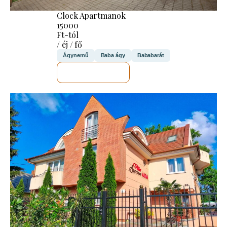
Clock Apartmanok
15000
Ft-tól
/ éj / fő
Ágynemű
Baba ágy
Bababarát
MEGNÉZEM