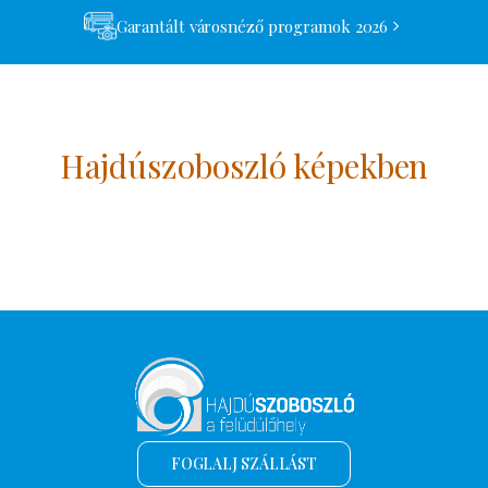
Garantált városnéző programok 2026
Hajdúszoboszló képekben
FOGLALJ SZÁLLÁST