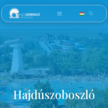
Hajdúszoboszló