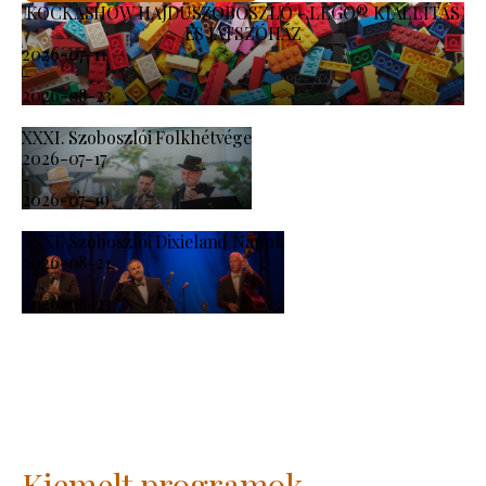
KOCKASHOW HAJDÚSZOBOSZLÓ - LEGO® KIÁLLÍTÁS
ÉS JÁTSZÓHÁZ
2026-07-11
-
2026-08-23
XXXI. Szoboszlói Folkhétvége
2026-07-17
-
2026-07-19
XXXI. Szoboszlói Dixieland Napok
2026-08-21
-
2026-08-23
Kiemelt programok