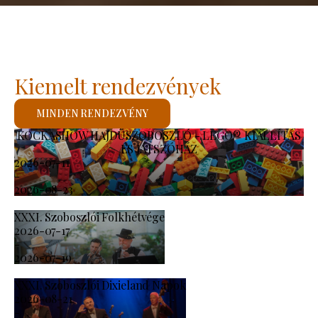
Kiemelt rendezvények
MINDEN RENDEZVÉNY
KOCKASHOW HAJDÚSZOBOSZLÓ - LEGO® KIÁLLÍTÁS
ÉS JÁTSZÓHÁZ
2026-07-11
-
2026-08-23
XXXI. Szoboszlói Folkhétvége
2026-07-17
-
2026-07-19
XXXI. Szoboszlói Dixieland Napok
2026-08-21
-