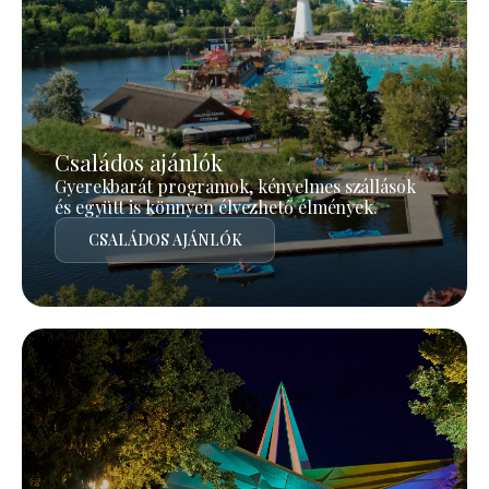
Családos ajánlók
Gyerekbarát programok, kényelmes szállások
és együtt is könnyen élvezhető élmények.
CSALÁDOS AJÁNLÓK