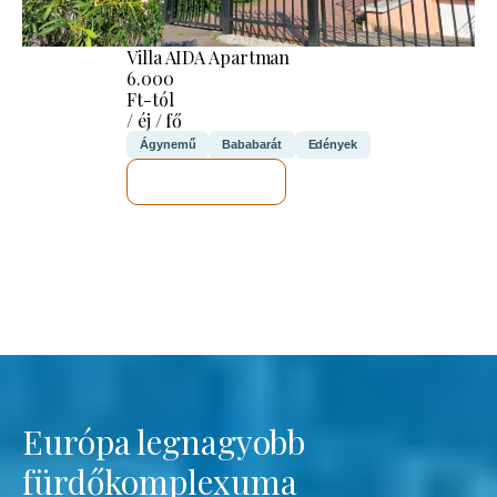
Villa AIDA Apartman
6.000
Ft-tól
/ éj / fő
Ágynemű
Bababarát
Edények
MEGNÉZEM
Európa legnagyobb
fürdőkomplexuma