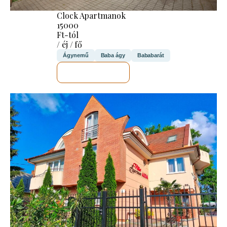
Clock Apartmanok
15000
Ft-tól
/ éj / fő
Ágynemű
Baba ágy
Bababarát
MEGNÉZEM