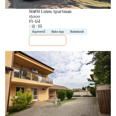
M&M Luxus Apartman
15000
Ft-tól
/ éj / fő
Ágynemű
Baba ágy
Bababarát
MEGNÉZEM