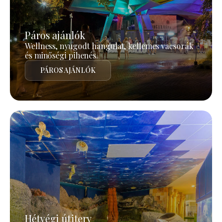
Páros ajánlók
Wellness, nyugodt hangulat, kellemes vacsorák
és minőségi pihenés.
PÁROS AJÁNLÓK
Hétvégi útiterv