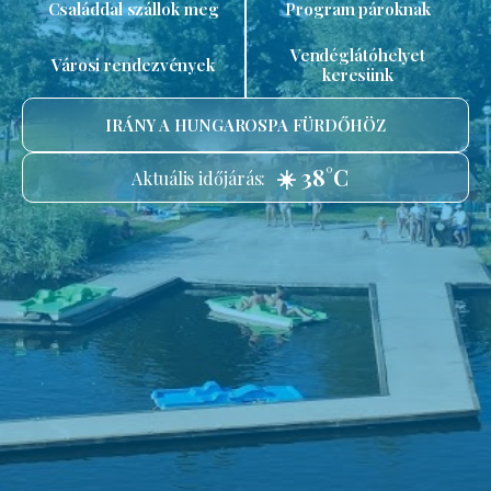
Családdal szállok meg
Program pároknak
Vendéglátóhelyet
Városi rendezvények
keresünk
IRÁNY A HUNGAROSPA FÜRDŐHÖZ
☀️ 38°C
Aktuális időjárás: