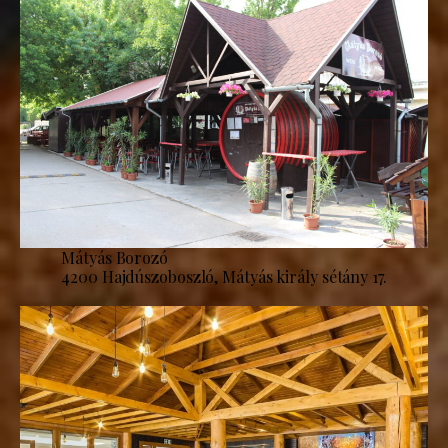
Mátyás Borozó
4200 Hajdúszoboszló, Mátyás király sétány 17.