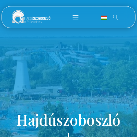
Hajdúszoboszló