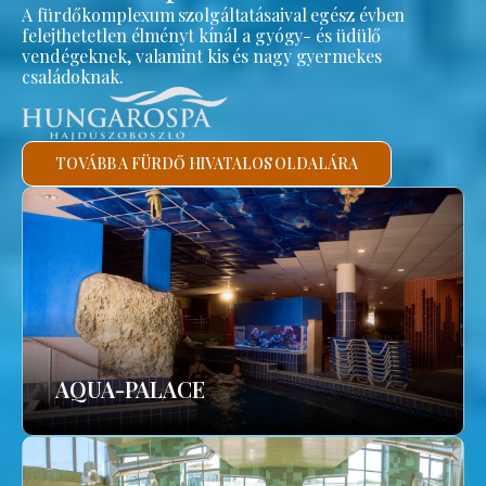
A fürdőkomplexum szolgáltatásaival egész évben
felejthetetlen élményt kínál a gyógy- és üdülő
vendégeknek, valamint kis és nagy gyermekes
családoknak.
TOVÁBB A FÜRDŐ HIVATALOS OLDALÁRA
AQUA-PALACE