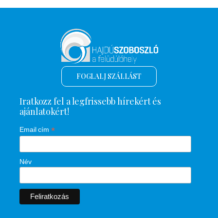
FOGLALJ SZÁLLÁST
Iratkozz fel a legfrissebb hírekért és
ajánlatokért!
*
Email cím
Név