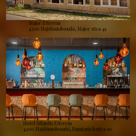
Major Étterem
4200 Hajdúszoboszló, Major utca 41.
Hotel Atlantis Étterem
4200 Hajdúszoboszló, Damjanich utca 10.