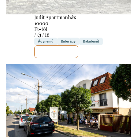
Judit Apartmanház
10000
Ft-tól
/ éj / fő
Ágynemű
Baba ágy
Bababarát
MEGNÉZEM