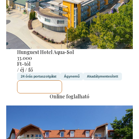
Hunguest Hotel Aqua-Sol
33.000
Ft-tól
/ éj / fő
24 órás portaszolgálat
Ágynemű
Akadálymentesített
MEGNÉZEM
Online foglalható