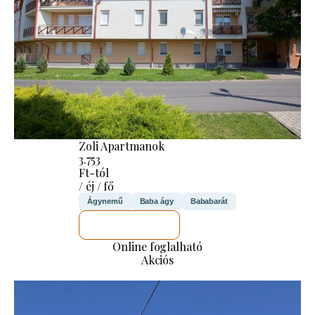
Zoli Apartmanok
3.753
Ft-tól
/ éj / fő
Ágynemű
Baba ágy
Bababarát
MEGNÉZEM
Online foglalható
Akciós