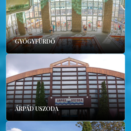
GYÓGYFÜRDŐ
ÁRPÁD USZODA