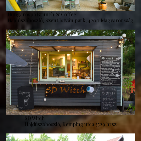
Hungarospa Brunch & Coffee
Hajdúszoboszló, Szent István park, 4200 Magyarország
SD Witch
Hajdúszoboszló, Kemping utca 3529 hrsz