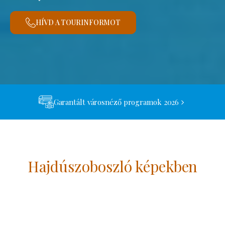
HÍVD A TOURINFORMOT
Garantált városnéző programok 2026
Hajdúszoboszló képekben