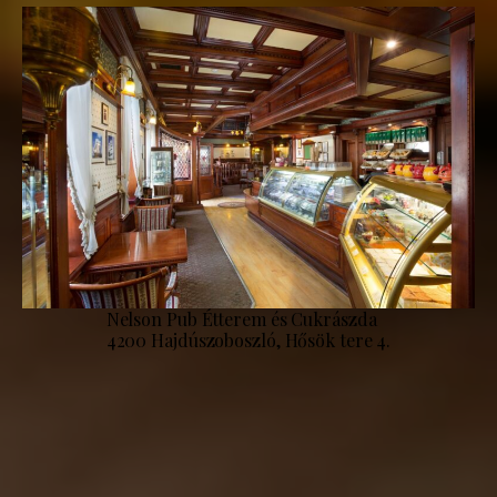
Nelson Pub Étterem és Cukrászda
4200 Hajdúszoboszló, Hősök tere 4.