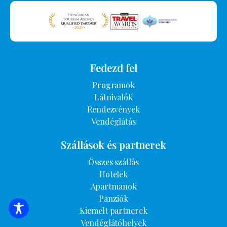
Fedezd fel
Programok
Látnivalók
Rendezvények
Vendéglátás
Szállások és partnerek
Összes szállás
Hotelek
Apartmanok
Panziók
Kiemelt partnerek
SZÁLLÁSOK KERESÉSE
Vendéglátóhelyek