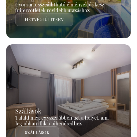
Gyorsan összeállítható élmények és kész
útitervötletek rövidebb utazáshoz.
HÉTVÉGI ÚTITERV
Szállások
Találd meg egyszerűbben azt a helyet, ami
legjobban illik a pihenésedhez
SZÁLLÁSOK