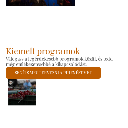
2026-08-23
Kiemelt programok
Válogass a legérdekesebb programok közül, és tedd
még emlékezetesebbé a kikapcsolódást.
SEGÍTS MEGTERVEZNI A PIHENÉSEMET
Szent László Római Katolikus Templom
Megnézem