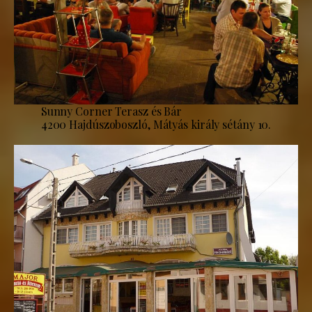
Sunny Corner Terasz és Bár
4200 Hajdúszoboszló, Mátyás király sétány 10.