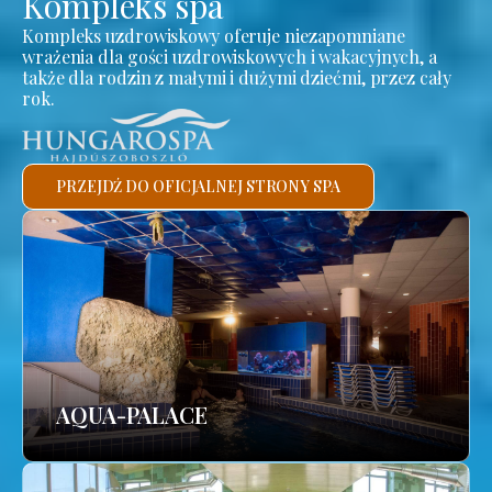
Kompleks spa
Kompleks uzdrowiskowy oferuje niezapomniane
wrażenia dla gości uzdrowiskowych i wakacyjnych, a
także dla rodzin z małymi i dużymi dziećmi, przez cały
rok.
PRZEJDŹ DO OFICJALNEJ STRONY SPA
AQUA-PALACE