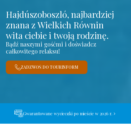
Hajdúszoboszló, najbardziej
znana z Wielkich Równin
wita ciebie i twoją rodzinę.
Bądź naszymi gośćmi i doświadcz
całkowitego relaksu!
ZADZWOŃ DO TOURINFORM
Gwarantowane wycieczki po mieście w 2026 r.