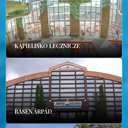
KĄPIELISKO LECZNICZE
BASEN ÁRPÁD