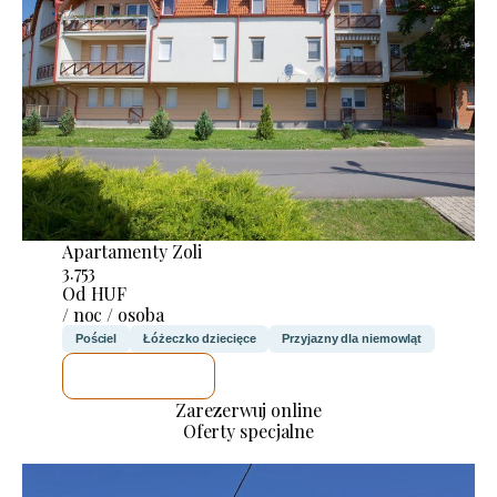
Apartamenty Zoli
3.753
Od HUF
/ noc / osoba
Pościel
Łóżeczko dziecięce
Przyjazny dla niemowląt
SPRAWDZĘ
Zarezerwuj online
Oferty specjalne