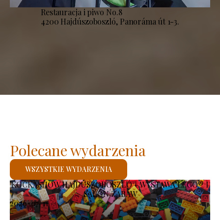
Restauracja i piwo No.8
4200 Hajdúszoboszló, Panoráma út 1-3.
Polecane wydarzenia
WSZYSTKIE WYDARZENIA
KOCKASHOW HAJDÚSZOBOSZLÓ – WYSTAWA LEGO® I
SALON ZABAW
2026-07-11
-