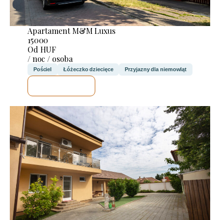
Apartament M&M Luxus
15000
Od HUF
/ noc / osoba
Pościel
Łóżeczko dziecięce
Przyjazny dla niemowląt
SPRAWDZĘ