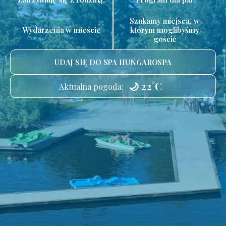
Szukamy miejsca, w
Wydarzenia w mieście
którym moglibyśmy
gościć
UDAJ SIĘ DO SPA HUNGAROSPA
🌙 22°C
Aktualna pogoda: