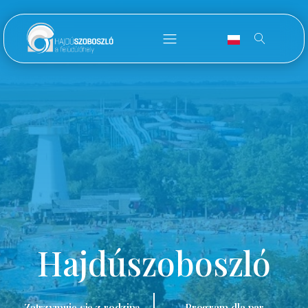
Hajdúszoboszló
Zatrzymuję się z rodziną.
Program dla par