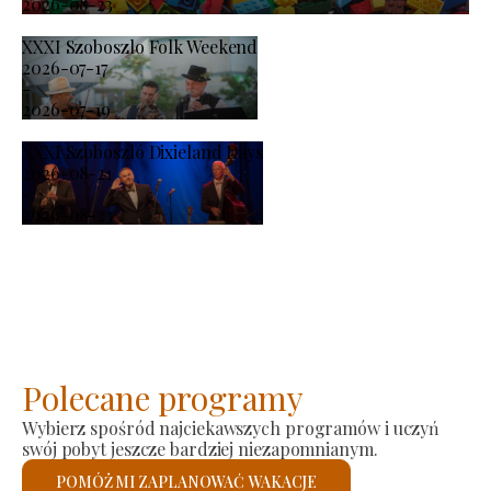
2026-08-23
XXXI Szoboszlo Folk Weekend
2026-07-17
-
2026-07-19
XXXI Szoboszló Dixieland Days
2026-08-21
-
2026-08-23
Polecane programy
Wybierz spośród najciekawszych programów i uczyń
swój pobyt jeszcze bardziej niezapomnianym.
POMÓŻ MI ZAPLANOWAĆ WAKACJE