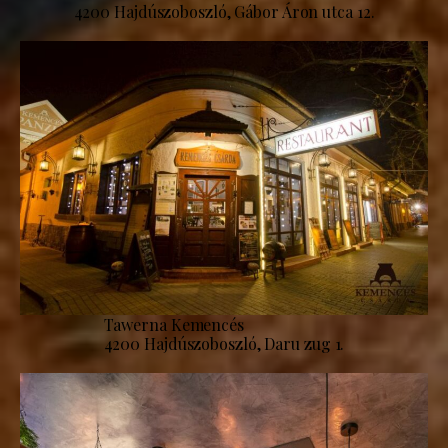
4200 Hajdúszoboszló, Gábor Áron utca 12.
Tawerna Kemencés
4200 Hajdúszoboszló, Daru zug 1.