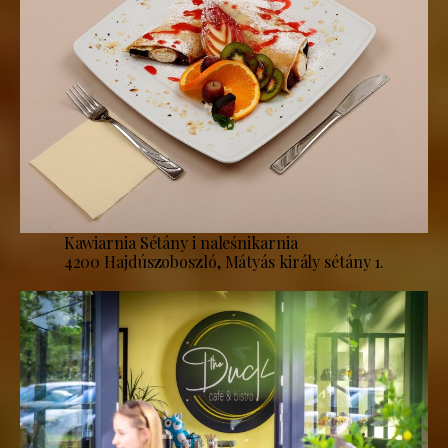
Kawiarnia Sétány i naleśnikarnia
4200 Hajdúszoboszló, Mátyás király sétány 1.