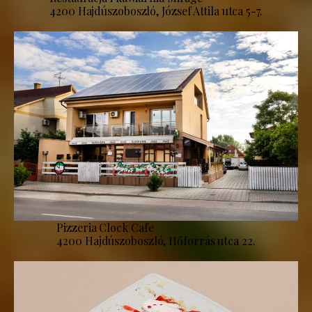
4200 Hajdúszoboszló, József Attila utca 5-7.
Pizzeria Clock Cafe
4200 Hajdúszoboszló, Hőforrás utca 22.