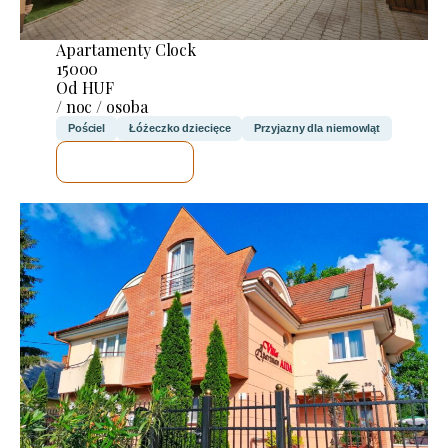
Apartamenty Clock
15000
Od HUF
/ noc / osoba
Pościel
Łóżeczko dziecięce
Przyjazny dla niemowląt
SPRAWDZĘ