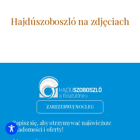
Hajdúszoboszló na zdjęciach
ZAREZERWUJ NOCLEG
Zapisz się, aby otrzymywać najświeższe
wiadomości i oferty!
WYSZUKIWANIE ZAKWATEROWANIA