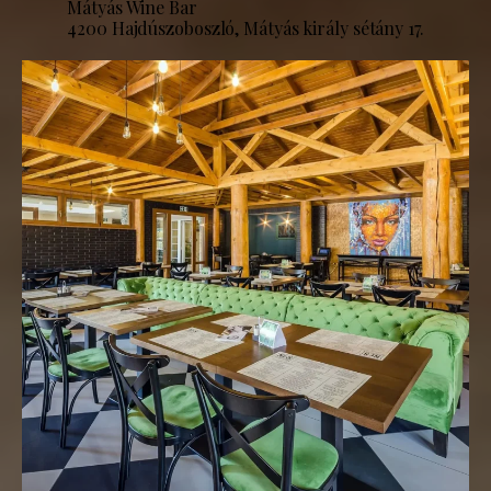
Mátyás Wine Bar
4200 Hajdúszoboszló, Mátyás király sétány 17.