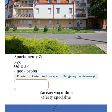
Apartamenty Zoli
3.753
Od HUF
/ noc / osoba
Pościel
Łóżeczko dziecięce
Przyjazny dla niemowląt
SPRAWDZĘ
Zarezerwuj online
Oferty specjalne