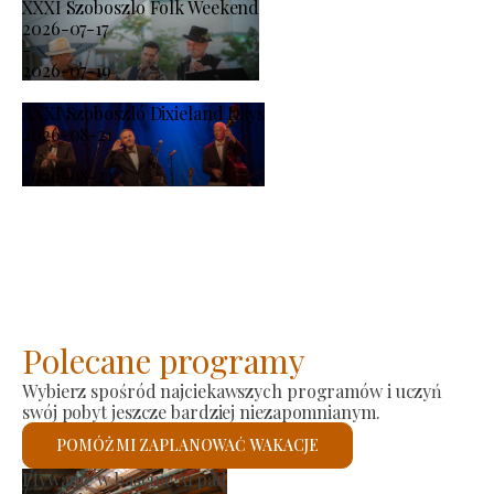
XXXI Szoboszlo Folk Weekend
2026-07-17
-
2026-07-19
XXXI Szoboszló Dixieland Days
2026-08-21
-
2026-08-23
Polecane programy
Wybierz spośród najciekawszych programów i uczyń
swój pobyt jeszcze bardziej niezapomnianym.
POMÓŻ MI ZAPLANOWAĆ WAKACJE
Rynek producenta