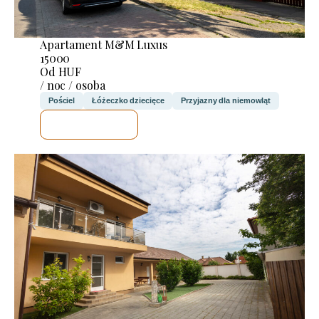
Apartament M&M Luxus
15000
Od HUF
/ noc / osoba
Pościel
Łóżeczko dziecięce
Przyjazny dla niemowląt
SPRAWDZĘ