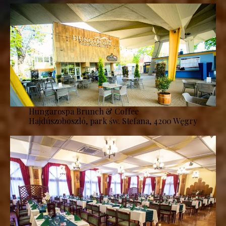
Hungarospa Brunch & Coffee
Hajdúszoboszló, park św. Stefana, 4200 Węgry