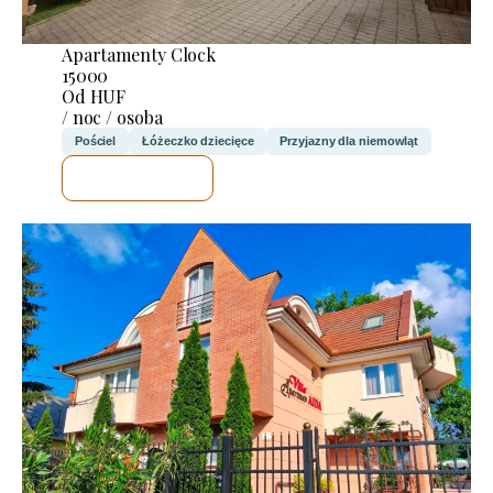
Apartamenty Clock
15000
Od HUF
/ noc / osoba
Pościel
Łóżeczko dziecięce
Przyjazny dla niemowląt
SPRAWDZĘ