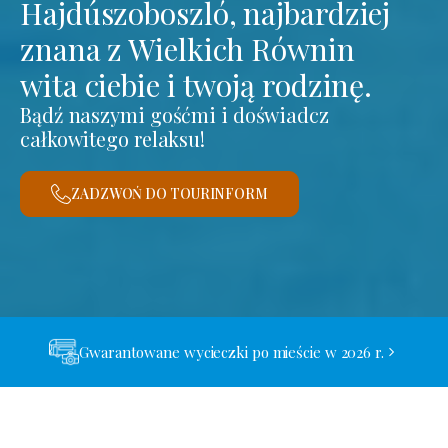
Hajdúszoboszló, najbardziej
znana z Wielkich Równin
wita ciebie i twoją rodzinę.
Bądź naszymi gośćmi i doświadcz
całkowitego relaksu!
ZADZWOŃ DO TOURINFORM
Gwarantowane wycieczki po mieście w 2026 r.