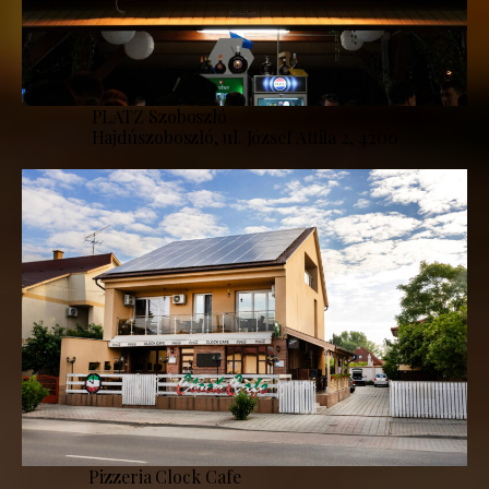
PLATZ Szoboszló
Hajdúszoboszló, ul. József Attila 2, 4200
Pizzeria Clock Cafe