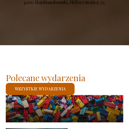
4200 Hajdúszoboszló, Hőforrás utca 22.
Polecane wydarzenia
WSZYSTKIE WYDARZENIA
KOCKASHOW HAJDÚSZOBOSZLÓ – WYSTAWA LEGO® I
SALON ZABAW
2026-07-11
-
2026-08-23