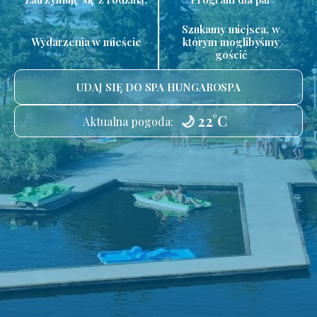
Szukamy miejsca, w
Wydarzenia w mieście
którym moglibyśmy
gościć
UDAJ SIĘ DO SPA HUNGAROSPA
🌙 22°C
Aktualna pogoda: