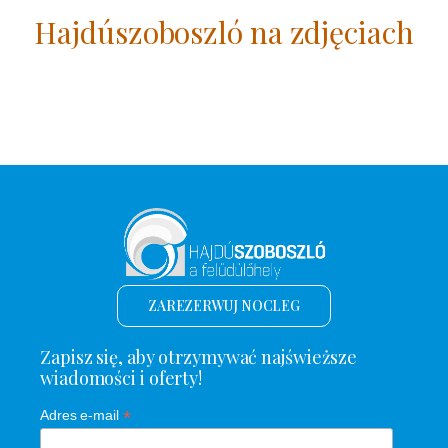
Hajdúszoboszló na zdjęciach
ZAREZERWUJ NOCLEG
Zapisz się, aby otrzymywać najświeższe
wiadomości i oferty!
*
Adres e-mail