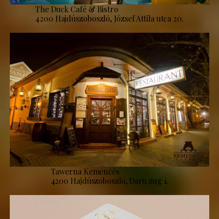
The Duck Café & Bistro
4200 Hajdúszoboszló, József Attila utca 20.
Tawerna Kemencés
4200 Hajdúszoboszló, Daru zug 1.