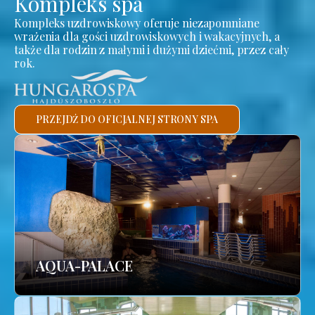
Kompleks spa
Kompleks uzdrowiskowy oferuje niezapomniane
wrażenia dla gości uzdrowiskowych i wakacyjnych, a
także dla rodzin z małymi i dużymi dziećmi, przez cały
rok.
PRZEJDŹ DO OFICJALNEJ STRONY SPA
AQUA-PALACE