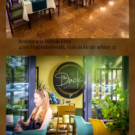
Restauracja Mátyás King
4200 Hajdúszoboszló, Mátyás király sétány 17.