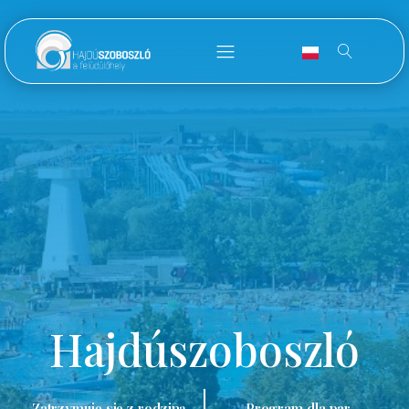
Hajdúszoboszló
Zatrzymuję się z rodziną.
Program dla par