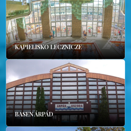
KĄPIELISKO LECZNICZE
BASEN ÁRPÁD