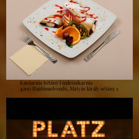
Kawiarnia Sétány i naleśnikarnia
4200 Hajdúszoboszló, Mátyás király sétány 1.