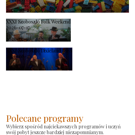
-
2026-08-23
XXXI Szoboszlo Folk Weekend
2026-07-17
-
2026-07-19
XXXI Szoboszló Dixieland Days
2026-08-21
-
2026-08-23
Polecane programy
Wybierz spośród najciekawszych programów i uczyń
swój pobyt jeszcze bardziej niezapomnianym.