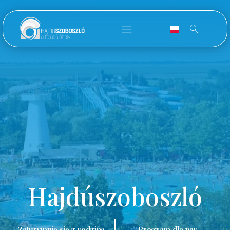
Hajdúszoboszló
Zatrzymuję się z rodziną.
Program dla par