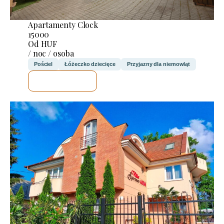
Apartamenty Clock
15000
Od HUF
/ noc / osoba
Pościel
Łóżeczko dziecięce
Przyjazny dla niemowląt
SPRAWDZĘ