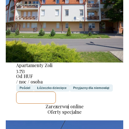
Apartamenty Zoli
3.753
Od HUF
/ noc / osoba
Pościel
Łóżeczko dziecięce
Przyjazny dla niemowląt
SPRAWDZĘ
Zarezerwuj online
Oferty specjalne