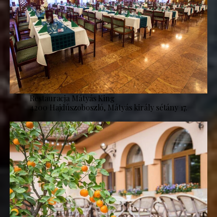
Restauracja Mátyás King
4200 Hajdúszoboszló, Mátyás király sétány 17.