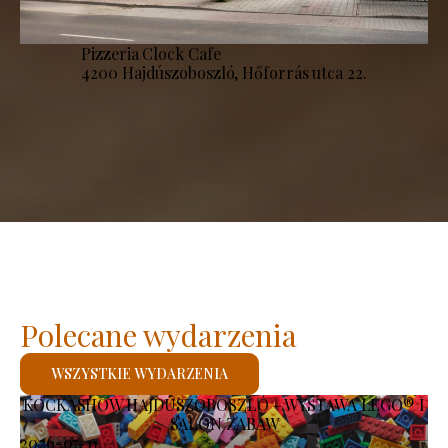
Pizzeria Clock Cafe
4200 Hajdúszoboszló, Hőforrás utca 22.
Polecane wydarzenia
WSZYSTKIE WYDARZENIA
KOCKASHOW HAJDÚSZOBOSZLÓ – WYSTAWA LEGO® I
SALON ZABAW
2026-07-11