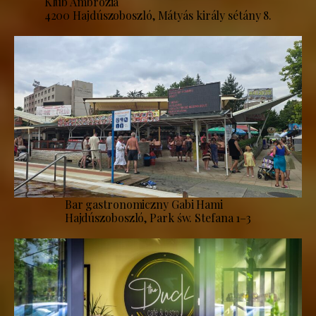
Klub Ambrózia
4200 Hajdúszoboszló, Mátyás király sétány 8.
Bar gastronomiczny Gabi Hami
Hajdúszoboszló, Park św. Stefana 1–3