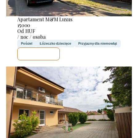
Apartament M&M Luxus
15000
Od HUF
/ noc / osoba
Pościel
Łóżeczko dziecięce
Przyjazny dla niemowląt
SPRAWDZĘ