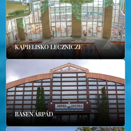
KĄPIELISKO LECZNICZE
BASEN ÁRPÁD