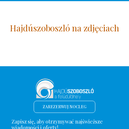
Hajdúszoboszló na zdjęciach
ZAREZERWUJ NOCLEG
Zapisz się, aby otrzymywać najświeższe
wiadomości i oferty!