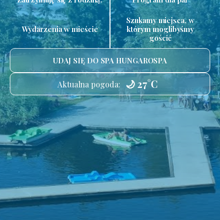
Szukamy miejsca, w
Wydarzenia w mieście
którym moglibyśmy
gościć
UDAJ SIĘ DO SPA HUNGAROSPA
🌙 27°C
Aktualna pogoda: