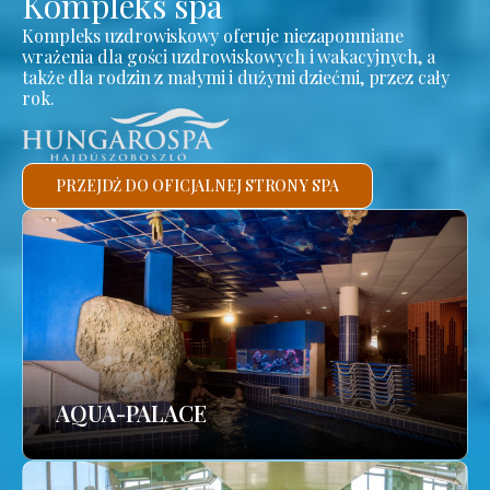
Kompleks spa
Kompleks uzdrowiskowy oferuje niezapomniane
wrażenia dla gości uzdrowiskowych i wakacyjnych, a
także dla rodzin z małymi i dużymi dziećmi, przez cały
rok.
PRZEJDŹ DO OFICJALNEJ STRONY SPA
AQUA-PALACE