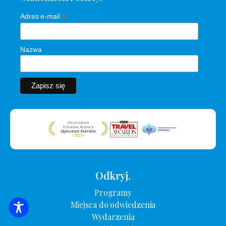
*
Adres e-mail
Nazwa
Odkryj.
Programy
Miejsca do odwiedzenia
WYSZUKIWANIE ZAKWATEROWANIA
Wydarzenia