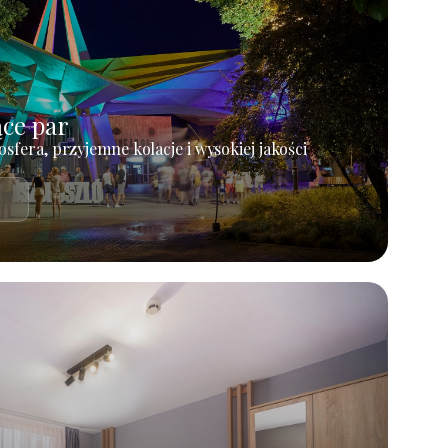
ące par
osfera, przyjemne kolacje i wysokiej jakości