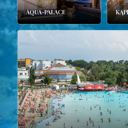
AQUA-PALACE
KĄP