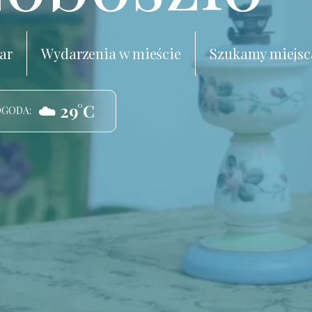
ar
Wydarzenia w mieście
Szukamy miejsc
☁️ 29°C
OGODA: