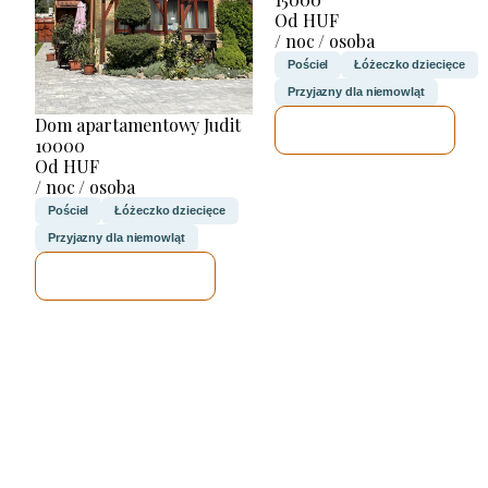
Od HUF
/ noc / osoba
Pościel
Łóżeczko dziecięce
Przyjazny dla niemowląt
Dom apartamentowy Judit
SPRAWDZĘ
10000
Od HUF
/ noc / osoba
Pościel
Łóżeczko dziecięce
Przyjazny dla niemowląt
SPRAWDZĘ