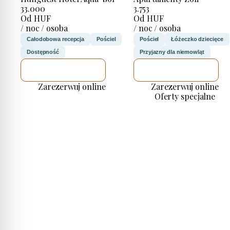
33.000
3.753
Od HUF
Od HUF
/ noc / osoba
/ noc / osoba
Całodobowa recepcja
Pościel
Pościel
Łóżeczko dziecięce
Dostępność
Przyjazny dla niemowląt
SPRAWDZĘ
SPRAWDZĘ
Zarezerwuj online
Zarezerwuj online
Oferty specjalne