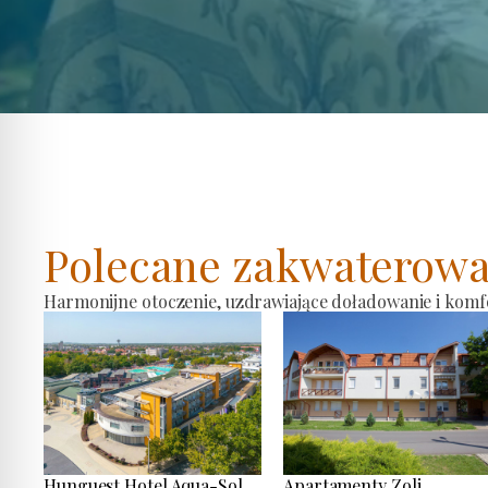
Polecane zakwaterowa
Harmonijne otoczenie, uzdrawiające doładowanie i komf
Hunguest Hotel Aqua-Sol
Apartamenty Zoli