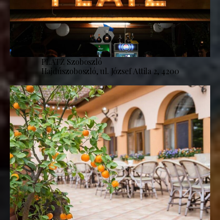
PLATZ Szoboszló
Hajdúszoboszló, ul. József Attila 2, 4200