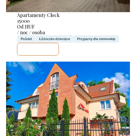
Apartamenty Clock
15000
Od HUF
/ noc / osoba
Pościel
Łóżeczko dziecięce
Przyjazny dla niemowląt
SPRAWDZĘ