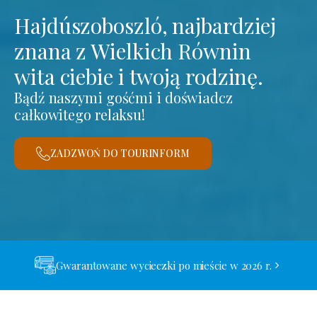
Hajdúszoboszló, najbardziej
znana z Wielkich Równin
wita ciebie i twoją rodzinę.
Bądź naszymi gośćmi i doświadcz
całkowitego relaksu!
ZADZWOŃ DO TOURINFORM
Gwarantowane wycieczki po mieście w 2026 r.