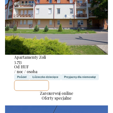
Apartamenty Zoli
3.753
Od HUF
/ noc / osoba
Pościel
Łóżeczko dziecięce
Przyjazny dla niemowląt
SPRAWDZĘ
Zarezerwuj online
Oferty specjalne