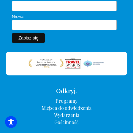
Nazwa
Odkryj.
Programy
Miejsca do odwiedzenia
Wydarzenia
Gościnność
WYSZUKIWANIE ZAKWATEROWANIA