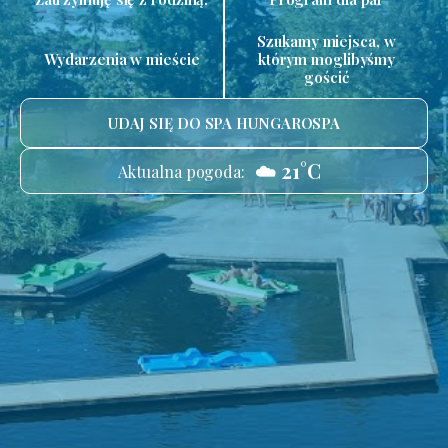
Szukamy miejsca, w
Wydarzenia w mieście
którym moglibyśmy
gościć
UDAJ SIĘ DO SPA HUNGAROSPA
☁️ 21°C
Aktualna pogoda: