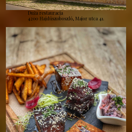
Duża restauracja
4200 Hajdúszoboszló, Major utca 41.