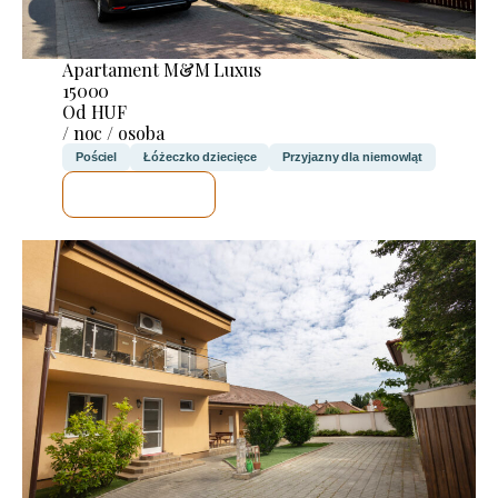
Apartament M&M Luxus
15000
Od HUF
/ noc / osoba
Pościel
Łóżeczko dziecięce
Przyjazny dla niemowląt
SPRAWDZĘ