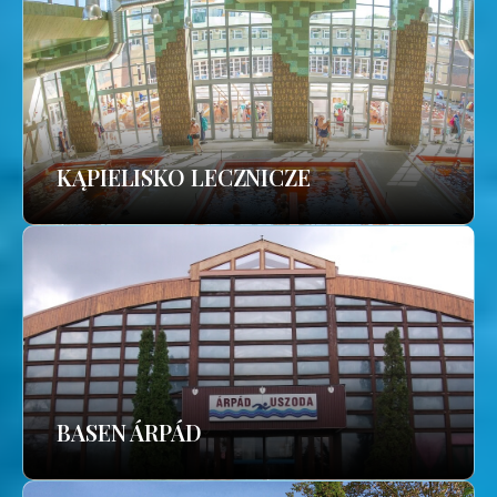
KĄPIELISKO LECZNICZE
BASEN ÁRPÁD