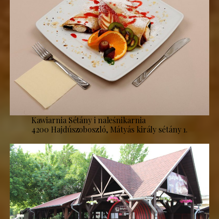
Kawiarnia Sétány i naleśnikarnia
4200 Hajdúszoboszló, Mátyás király sétány 1.