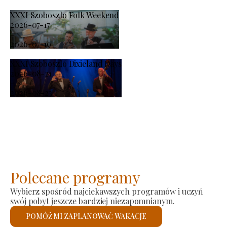
XXXI Szoboszlo Folk Weekend
2026-07-17
-
2026-07-19
XXXI Szoboszló Dixieland Days
2026-08-21
-
2026-08-23
Polecane programy
Wybierz spośród najciekawszych programów i uczyń
swój pobyt jeszcze bardziej niezapomnianym.
POMÓŻ MI ZAPLANOWAĆ WAKACJE