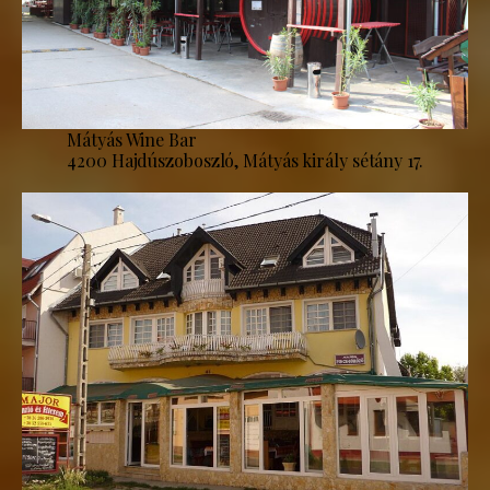
Mátyás Wine Bar
4200 Hajdúszoboszló, Mátyás király sétány 17.