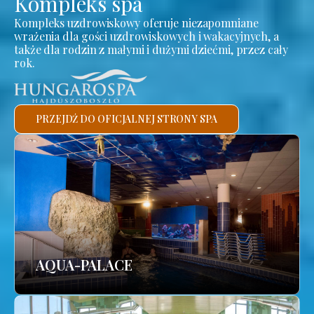
Kompleks spa
Kompleks uzdrowiskowy oferuje niezapomniane
wrażenia dla gości uzdrowiskowych i wakacyjnych, a
także dla rodzin z małymi i dużymi dziećmi, przez cały
rok.
PRZEJDŹ DO OFICJALNEJ STRONY SPA
AQUA-PALACE