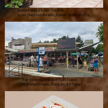
Restauracja Platan Garden
4200 Hajdúszoboszló, Gábor Áron utca 24.
Bar gastronomiczny Gabi Hami
Hajdúszoboszló, Park św. Stefana 1–3