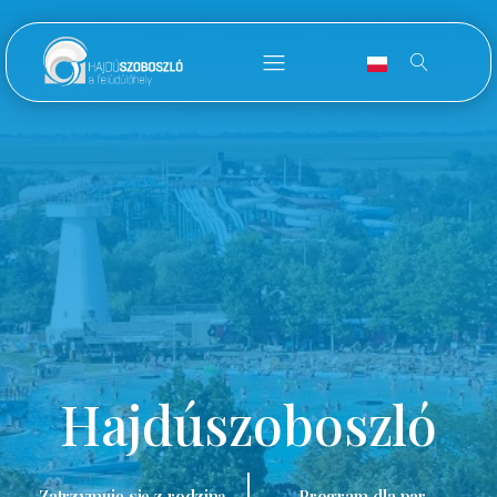
Hajdúszoboszló
Zatrzymuję się z rodziną.
Program dla par