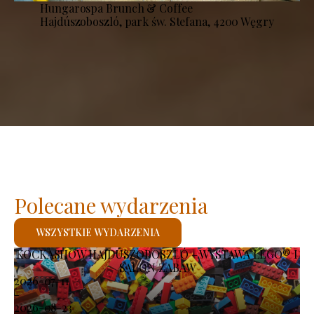
Hungarospa Brunch & Coffee
Hajdúszoboszló, park św. Stefana, 4200 Węgry
Polecane wydarzenia
WSZYSTKIE WYDARZENIA
KOCKASHOW HAJDÚSZOBOSZLÓ – WYSTAWA LEGO® I
SALON ZABAW
2026-07-11
-
2026-08-23