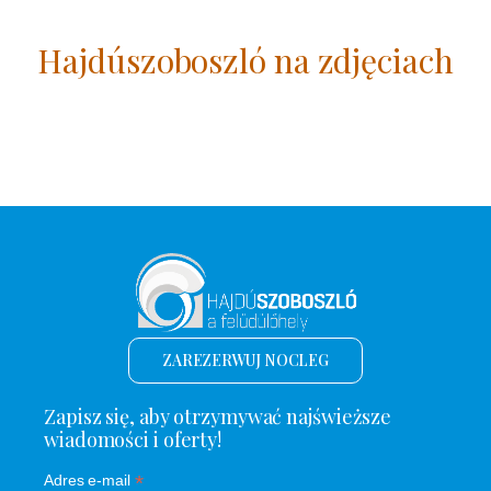
Hajdúszoboszló na zdjęciach
ZAREZERWUJ NOCLEG
Zapisz się, aby otrzymywać najświeższe
wiadomości i oferty!
*
Adres e-mail