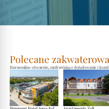
Polecane zakwaterowa
Harmonijne otoczenie, uzdrawiające doładowanie i komf
Hunguest Hotel Aqua-Sol
Apartamenty Zoli