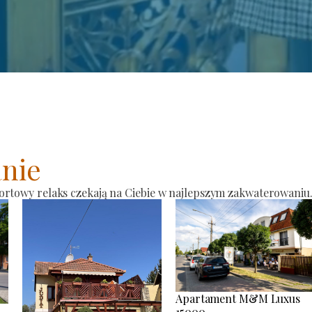
nie
ortowy relaks czekają na Ciebie w najlepszym zakwaterowaniu
Apartament M&M Luxus
15000