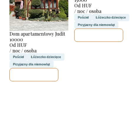
Od HUF
/ noc / osoba
Pościel
Łóżeczko dziecięce
Przyjazny dla niemowląt
Dom apartamentowy Judit
SPRAWDZĘ
10000
Od HUF
/ noc / osoba
Pościel
Łóżeczko dziecięce
Przyjazny dla niemowląt
SPRAWDZĘ