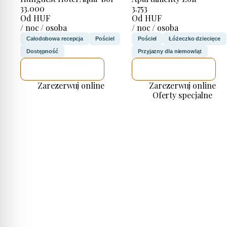
33.000
3.753
Od HUF
Od HUF
/ noc / osoba
/ noc / osoba
Całodobowa recepcja
Pościel
Pościel
Łóżeczko dziecięce
Dostępność
Przyjazny dla niemowląt
SPRAWDZĘ
SPRAWDZĘ
Zarezerwuj online
Zarezerwuj online
Oferty specjalne