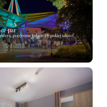
ące par
osfera, przyjemne kolacje i wysokiej jakości