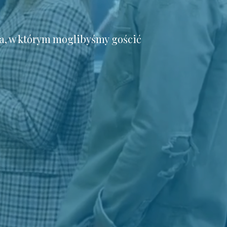
a, w którym moglibyśmy gościć