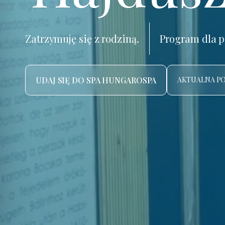
Zatrzymuję się z rodziną.
Program dla p
UDAJ SIĘ DO SPA HUNGAROSPA
AKTUALNA P