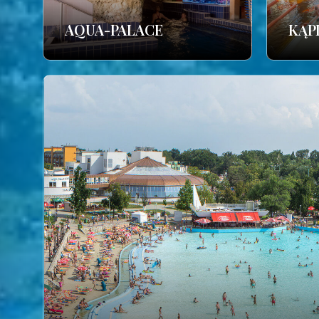
AQUA-PALACE
KĄP