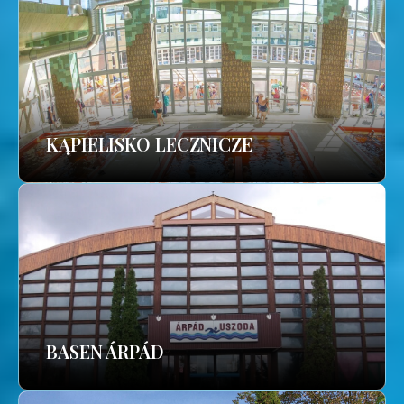
KĄPIELISKO LECZNICZE
BASEN ÁRPÁD