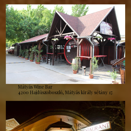
Mátyás Wine Bar
4200 Hajdúszoboszló, Mátyás király sétány 17.