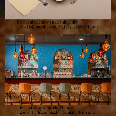
Kawiarnia Sétány i naleśnikarnia
4200 Hajdúszoboszló, Mátyás király sétány 1.
Restauracja w hotelu Atlantis
4200 Hajdúszoboszló, Damjanich utca 10.