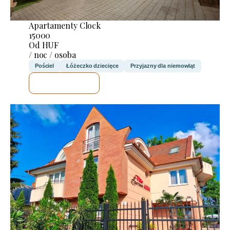
Apartamenty Clock
15000
Od HUF
/ noc / osoba
Pościel
Łóżeczko dziecięce
Przyjazny dla niemowląt
SPRAWDZĘ