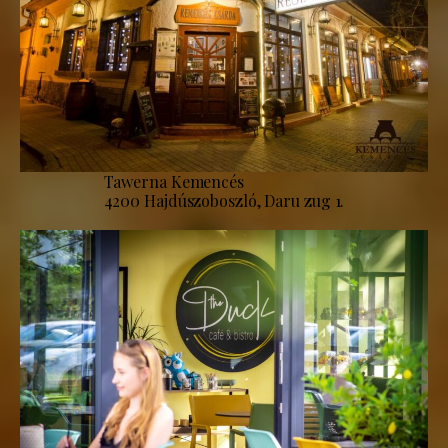
Tawerna Kemencés
4200 Hajdúszoboszló, Daru zug 1.