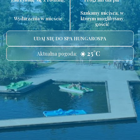
Szukamy miejsca, w
Wydarzenia w mieście
którym moglibyśmy
gościć
UDAJ SIĘ DO SPA HUNGAROSPA
☀️ 25°C
Aktualna pogoda: