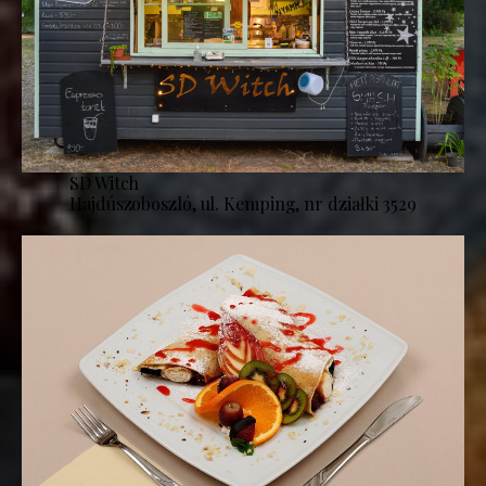
SD Witch
Hajdúszoboszló, ul. Kemping, nr działki 3529