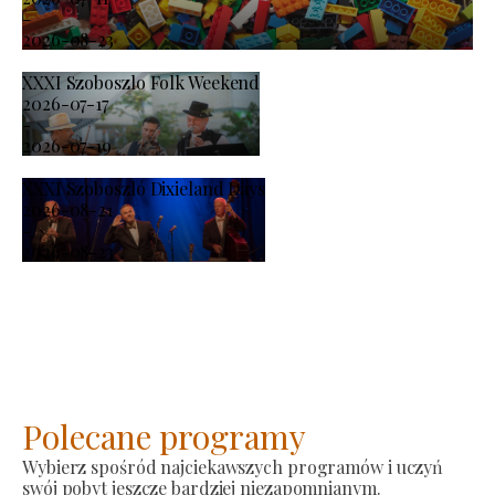
-
2026-08-23
XXXI Szoboszlo Folk Weekend
2026-07-17
-
2026-07-19
XXXI Szoboszló Dixieland Days
2026-08-21
-
2026-08-23
Polecane programy
Wybierz spośród najciekawszych programów i uczyń
swój pobyt jeszcze bardziej niezapomnianym.