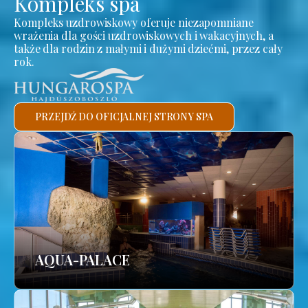
Kompleks spa
Kompleks uzdrowiskowy oferuje niezapomniane
wrażenia dla gości uzdrowiskowych i wakacyjnych, a
także dla rodzin z małymi i dużymi dziećmi, przez cały
rok.
PRZEJDŹ DO OFICJALNEJ STRONY SPA
AQUA-PALACE