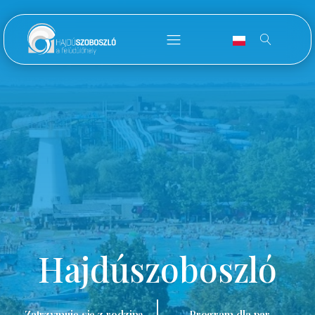
Hajdúszoboszló
Zatrzymuję się z rodziną.
Program dla par