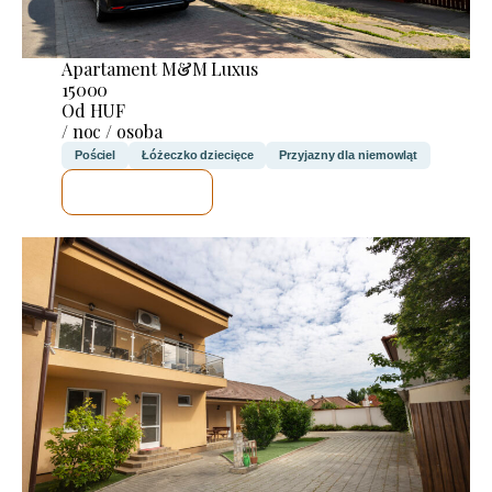
Apartament M&M Luxus
15000
Od HUF
/ noc / osoba
Pościel
Łóżeczko dziecięce
Przyjazny dla niemowląt
SPRAWDZĘ