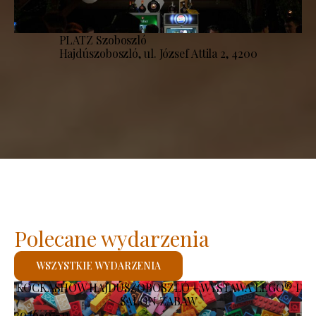
PLATZ Szoboszló
Hajdúszoboszló, ul. József Attila 2, 4200
Polecane wydarzenia
WSZYSTKIE WYDARZENIA
KOCKASHOW HAJDÚSZOBOSZLÓ – WYSTAWA LEGO® I
SALON ZABAW
2026-07-11