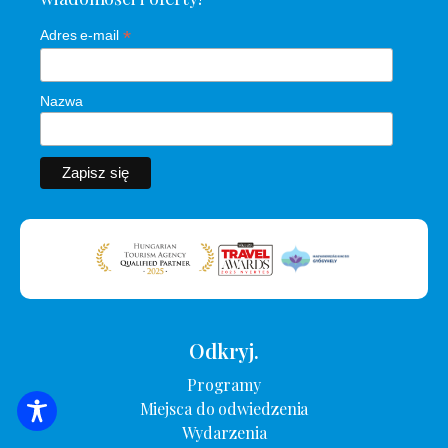
*
Adres e-mail
Nazwa
Odkryj.
Programy
Miejsca do odwiedzenia
WYSZUKIWANIE ZAKWATEROWANIA
Wydarzenia