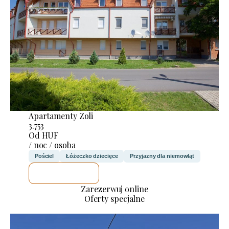
Apartamenty Zoli
3.753
Od HUF
/ noc / osoba
Pościel
Łóżeczko dziecięce
Przyjazny dla niemowląt
SPRAWDZĘ
Zarezerwuj online
Oferty specjalne