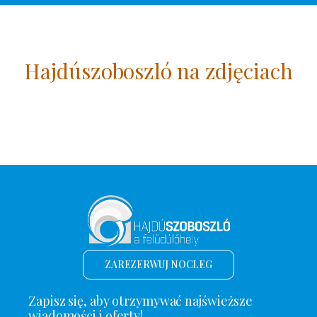
Hajdúszoboszló na zdjęciach
ZAREZERWUJ NOCLEG
Zapisz się, aby otrzymywać najświeższe
wiadomości i oferty!