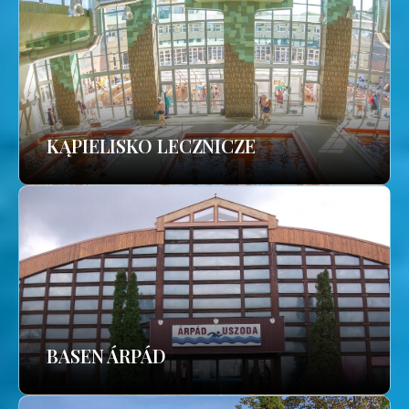
KĄPIELISKO LECZNICZE
BASEN ÁRPÁD