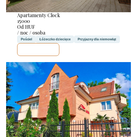
Apartamenty Clock
15000
Od HUF
/ noc / osoba
Pościel
Łóżeczko dziecięce
Przyjazny dla niemowląt
SPRAWDZĘ