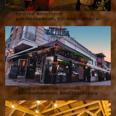
Taras i bar Sunny Corner
4200 Hajdúszoboszló, Mátyás király sétány 10.
Restauracja Szilfa Hajdúszoboszló
4200 Hajdúszoboszló, József Attila utca 2-4.