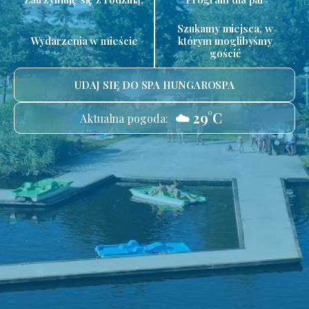
Szukamy miejsca, w
Wydarzenia w mieście
którym moglibyśmy
gościć
UDAJ SIĘ DO SPA HUNGAROSPA
☁️ 29°C
Aktualna pogoda: