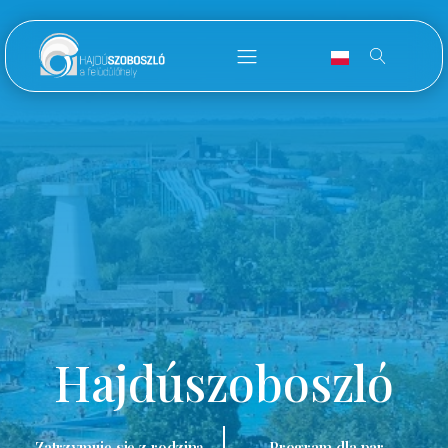
Hajdúszoboszló
Zatrzymuję się z rodziną.
Program dla par