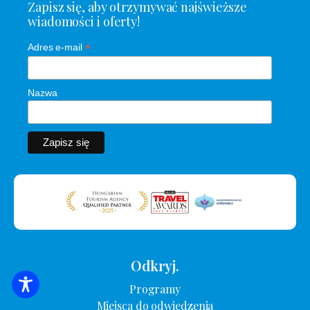
Zapisz się, aby otrzymywać najświeższe
wiadomości i oferty!
*
Adres e-mail
Nazwa
Odkryj.
Programy
WYSZUKIWANIE ZAKWATEROWANIA
Miejsca do odwiedzenia