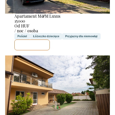
Apartament M&M Luxus
15000
Od HUF
/ noc / osoba
Pościel
Łóżeczko dziecięce
Przyjazny dla niemowląt
SPRAWDZĘ