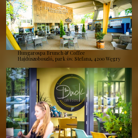
Hungarospa Brunch & Coffee
Hajdúszoboszló, park św. Stefana, 4200 Węgry