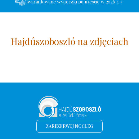
Gwarantowane wycieczki po mieście w 2026 r.
Hajdúszoboszló na zdjęciach
ZAREZERWUJ NOCLEG