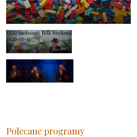
SALON ZABAW
2026-07-11
-
2026-08-23
XXXI Szoboszlo Folk Weekend
2026-07-17
-
2026-07-19
XXXI Szoboszló Dixieland Days
2026-08-21
-
2026-08-23
Polecane programy