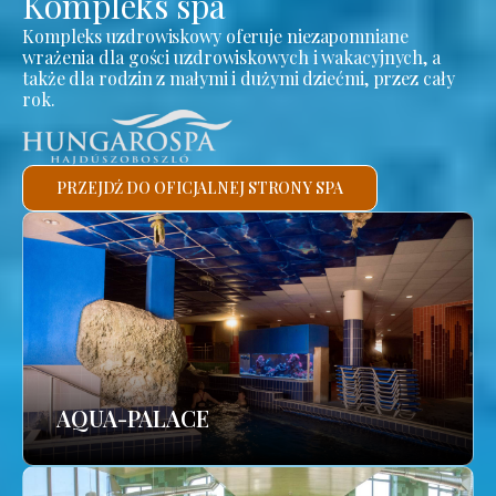
Kompleks spa
Kompleks uzdrowiskowy oferuje niezapomniane
wrażenia dla gości uzdrowiskowych i wakacyjnych, a
także dla rodzin z małymi i dużymi dziećmi, przez cały
rok.
PRZEJDŹ DO OFICJALNEJ STRONY SPA
AQUA-PALACE