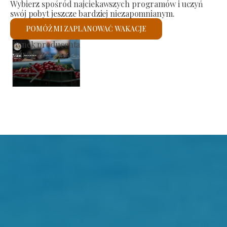
Wybierz spośród najciekawszych programów i uczyń
swój pobyt jeszcze bardziej niezapomnianym.
POMÓŻ MI ZAPLANOWAĆ WAKACJE
Kościół rzymskokatolicki św.
Sprawdzę