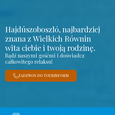
Hajdúszoboszló, najbardziej
znana z Wielkich Równin
wita ciebie i twoją rodzinę.
Bądź naszymi gośćmi i doświadcz
całkowitego relaksu!
ZADZWOŃ DO TOURINFORM