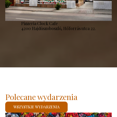
Pizzeria Clock Cafe
4200 Hajdúszoboszló, Hőforrás utca 22.
Polecane wydarzenia
WSZYSTKIE WYDARZENIA
KOCKASHOW HAJDÚSZOBOSZLÓ – WYSTAWA LEGO® I