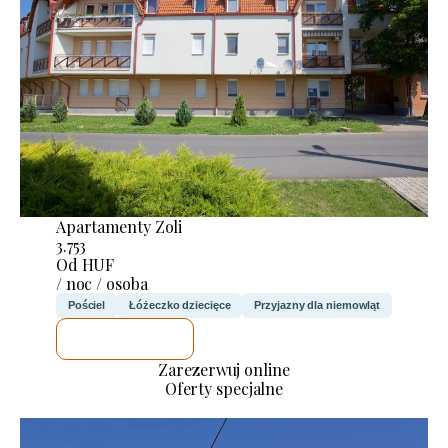
Apartamenty Zoli
3.753
Od HUF
/ noc / osoba
Pościel
Łóżeczko dziecięce
Przyjazny dla niemowląt
SPRAWDZĘ
Zarezerwuj online
Oferty specjalne