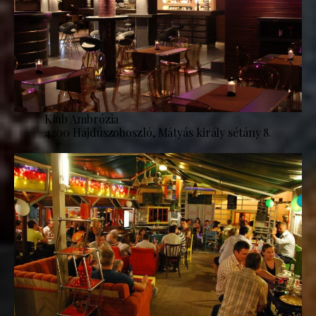
Klub Ambrózia
4200 Hajdúszoboszló, Mátyás király sétány 8.