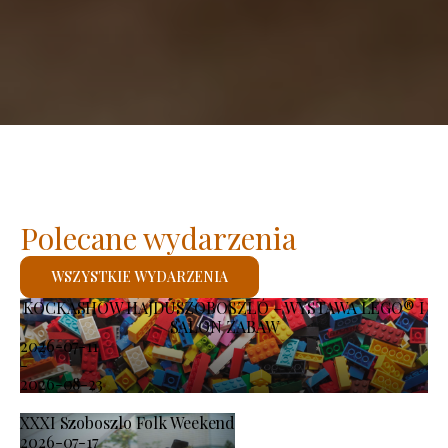
Polecane wydarzenia
WSZYSTKIE WYDARZENIA
KOCKASHOW HAJDÚSZOBOSZLÓ – WYSTAWA LEGO® I
SALON ZABAW
2026-07-11
-
2026-08-23
XXXI Szoboszlo Folk Weekend
2026-07-17