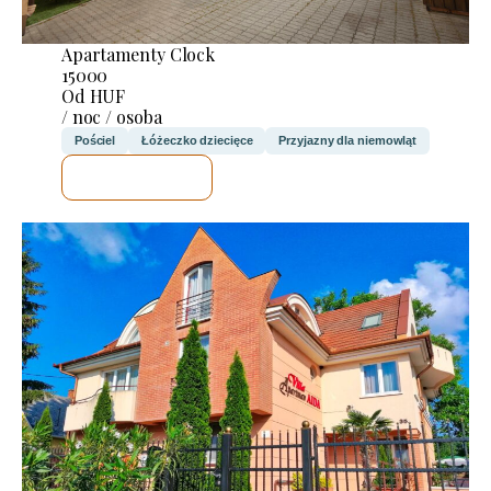
Apartamenty Clock
15000
Od HUF
/ noc / osoba
Pościel
Łóżeczko dziecięce
Przyjazny dla niemowląt
SPRAWDZĘ