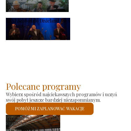
-
2026-07-19
XXXI Szoboszló Dixieland Days
2026-08-21
-
2026-08-23
Polecane programy
Wybierz spośród najciekawszych programów i uczyń
swój pobyt jeszcze bardziej niezapomnianym.
POMÓŻ MI ZAPLANOWAĆ WAKACJE
Rynek producenta
Sprawdzę