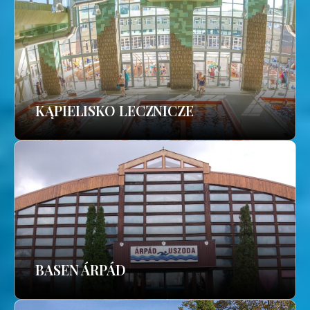
KĄPIELISKO LECZNICZE
BASEN ÁRPÁD