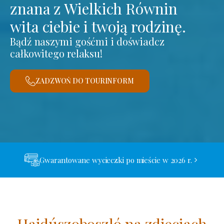
znana z Wielkich Równin
wita ciebie i twoją rodzinę.
Bądź naszymi gośćmi i doświadcz
całkowitego relaksu!
ZADZWOŃ DO TOURINFORM
Gwarantowane wycieczki po mieście w 2026 r.
Hajdúszoboszló na zdjęciach