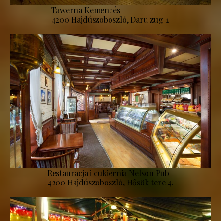
Tawerna Kemencés
4200 Hajdúszoboszló, Daru zug 1.
Restauracja i cukiernia Nelson Pub
4200 Hajdúszoboszló, Hősök tere 4.