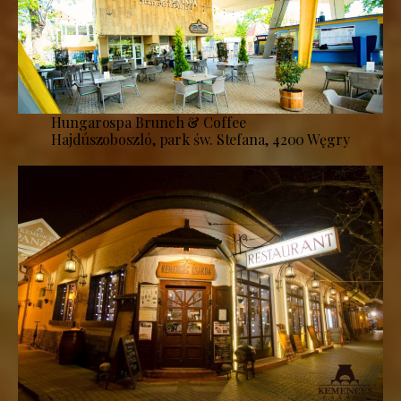
Hungarospa Brunch & Coffee
Hajdúszoboszló, park św. Stefana, 4200 Węgry