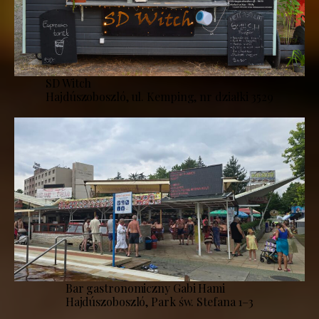
SD Witch
Hajdúszoboszló, ul. Kemping, nr działki 3529
Bar gastronomiczny Gabi Hami
Hajdúszoboszló, Park św. Stefana 1–3