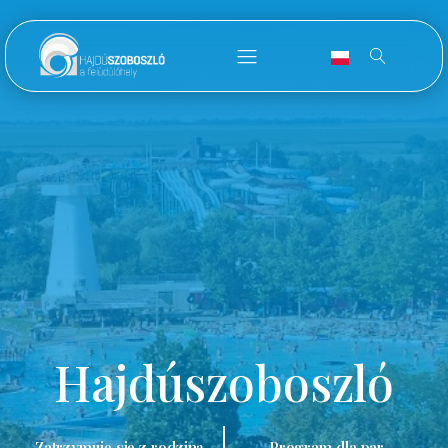
Hajdúszoboszló
Zatrzymuję się z rodziną.
Program dla par