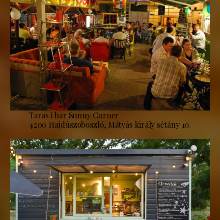
Taras i bar Sunny Corner
4200 Hajdúszoboszló, Mátyás király sétány 10.