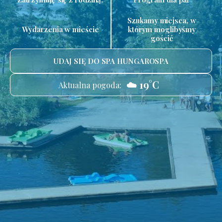
Szukamy miejsca, w
Wydarzenia w mieście
którym moglibyśmy
gościć
UDAJ SIĘ DO SPA HUNGAROSPA
☁️ 19°C
Aktualna pogoda: