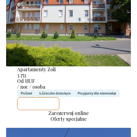
Apartamenty Zoli
3.753
Od HUF
/ noc / osoba
Pościel
Łóżeczko dziecięce
Przyjazny dla niemowląt
SPRAWDZĘ
Zarezerwuj online
Oferty specjalne