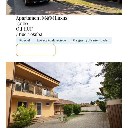
Apartament M&M Luxus
15000
Od HUF
/ noc / osoba
Pościel
Łóżeczko dziecięce
Przyjazny dla niemowląt
SPRAWDZĘ