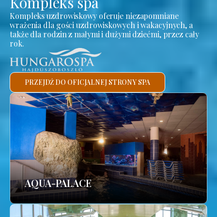
Kompleks spa
Kompleks uzdrowiskowy oferuje niezapomniane
wrażenia dla gości uzdrowiskowych i wakacyjnych, a
także dla rodzin z małymi i dużymi dziećmi, przez cały
rok.
PRZEJDŹ DO OFICJALNEJ STRONY SPA
AQUA-PALACE