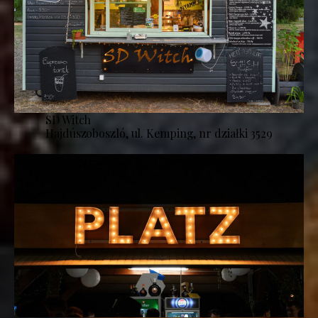
SD Witch
Hajdúszoboszló, ul. Kemping, nr działki 3529