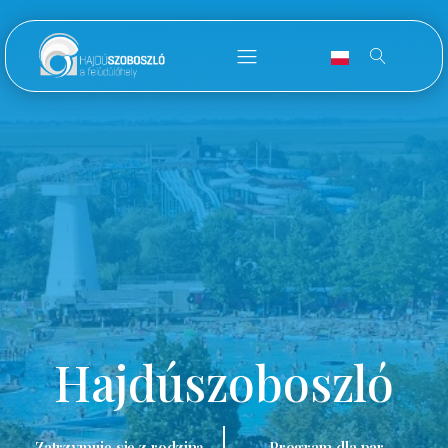
Hajdúszoboszló
Zatrzymuję się z rodziną.
Program dla par