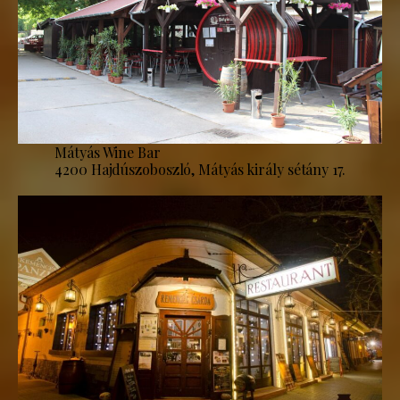
Mátyás Wine Bar
4200 Hajdúszoboszló, Mátyás király sétány 17.