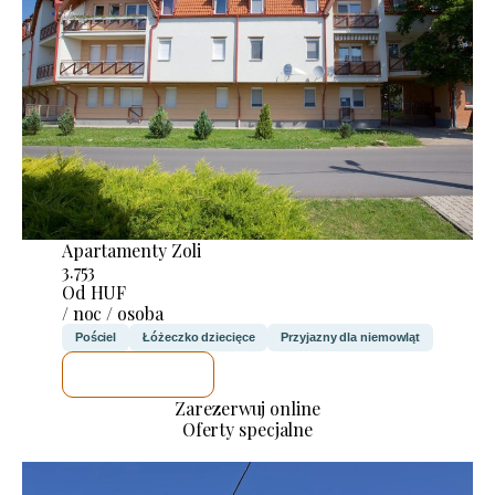
Apartamenty Zoli
3.753
Od HUF
/ noc / osoba
Pościel
Łóżeczko dziecięce
Przyjazny dla niemowląt
SPRAWDZĘ
Zarezerwuj online
Oferty specjalne