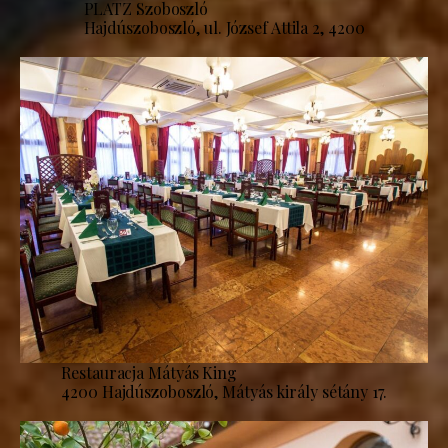
PLATZ Szoboszló
Hajdúszoboszló, ul. József Attila 2, 4200
Restauracja Mátyás King
4200 Hajdúszoboszló, Mátyás király sétány 17.