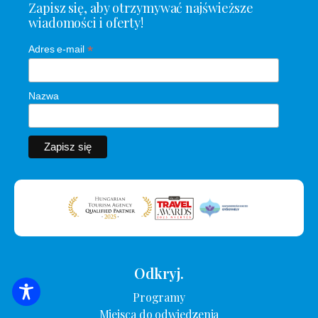
Zapisz się, aby otrzymywać najświeższe
wiadomości i oferty!
*
Adres e-mail
Nazwa
Odkryj.
Programy
WYSZUKIWANIE ZAKWATEROWANIA
Miejsca do odwiedzenia