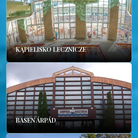
KĄPIELISKO LECZNICZE
BASEN ÁRPÁD