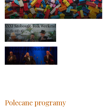
SALON ZABAW
2026-07-11
-
2026-08-23
XXXI Szoboszlo Folk Weekend
2026-07-17
-
2026-07-19
XXXI Szoboszló Dixieland Days
2026-08-21
-
2026-08-23
Polecane programy