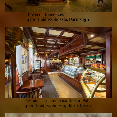
Tawerna Kemencés
4200 Hajdúszoboszló, Daru zug 1.
Restauracja i cukiernia Nelson Pub
4200 Hajdúszoboszló, Hősök tere 4.