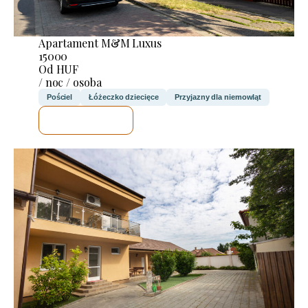
Apartament M&M Luxus
15000
Od HUF
/ noc / osoba
Pościel
Łóżeczko dziecięce
Przyjazny dla niemowląt
SPRAWDZĘ