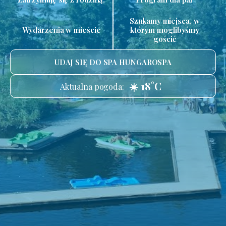
Szukamy miejsca, w
Wydarzenia w mieście
którym moglibyśmy
gościć
UDAJ SIĘ DO SPA HUNGAROSPA
☀️ 18°C
Aktualna pogoda: