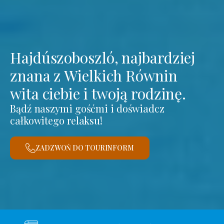
Hajdúszoboszló, najbardziej
znana z Wielkich Równin
wita ciebie i twoją rodzinę.
Bądź naszymi gośćmi i doświadcz
całkowitego relaksu!
ZADZWOŃ DO TOURINFORM