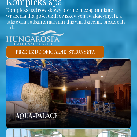
Kompleks spa
Kompleks uzdrowiskowy oferuje niezapomniane
wrażenia dla gości uzdrowiskowych i wakacyjnych, a
także dla rodzin z małymi i dużymi dziećmi, przez cały
rok.
PRZEJDŹ DO OFICJALNEJ STRONY SPA
AQUA-PALACE