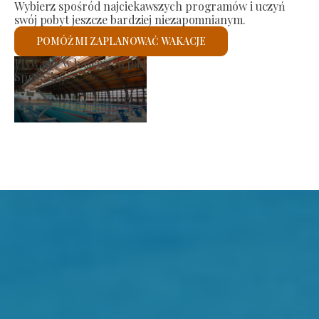
Wybierz spośród najciekawszych programów i uczyń
swój pobyt jeszcze bardziej niezapomnianym.
POMÓŻ MI ZAPLANOWAĆ WAKACJE
Kościół rzymskokatolicki św.
Sprawdzę