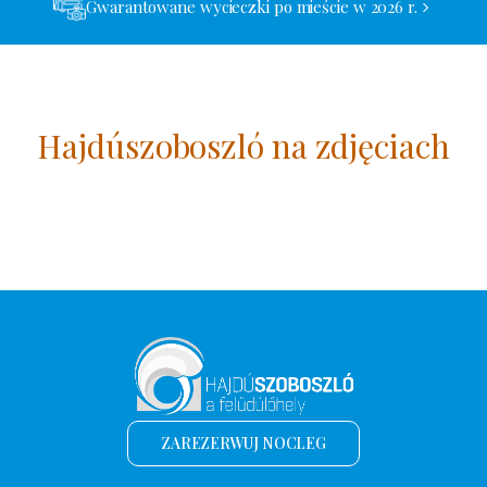
Gwarantowane wycieczki po mieście w 2026 r.
Hajdúszoboszló na zdjęciach
ZAREZERWUJ NOCLEG