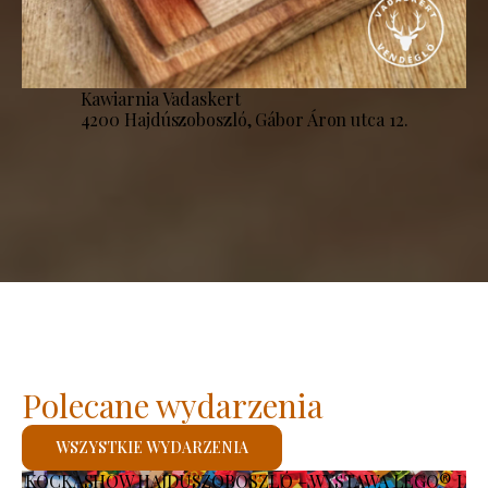
Kawiarnia Vadaskert
4200 Hajdúszoboszló, Gábor Áron utca 12.
Polecane wydarzenia
WSZYSTKIE WYDARZENIA
KOCKASHOW HAJDÚSZOBOSZLÓ – WYSTAWA LEGO® I