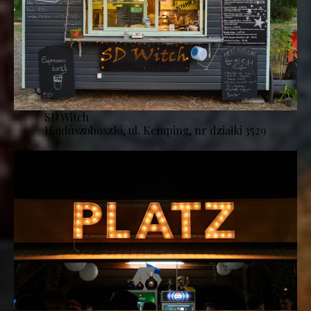
SD Witch
Hajdúszoboszló, ul. Kemping, nr działki 3529