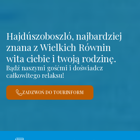
Hajdúszoboszló, najbardziej
znana z Wielkich Równin
wita ciebie i twoją rodzinę.
Bądź naszymi gośćmi i doświadcz
całkowitego relaksu!
ZADZWOŃ DO TOURINFORM