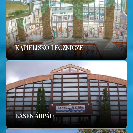
KĄPIELISKO LECZNICZE
BASEN ÁRPÁD