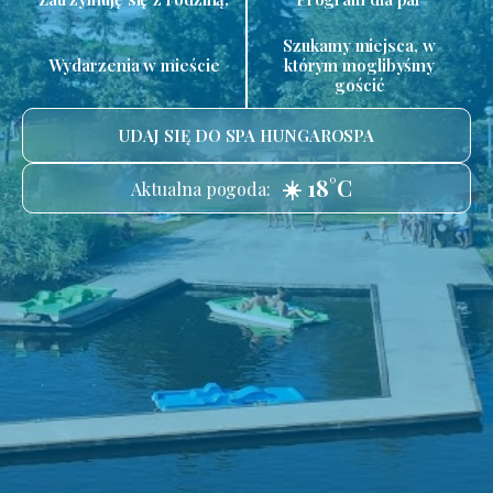
Szukamy miejsca, w
Wydarzenia w mieście
którym moglibyśmy
gościć
UDAJ SIĘ DO SPA HUNGAROSPA
☀️ 18°C
Aktualna pogoda: