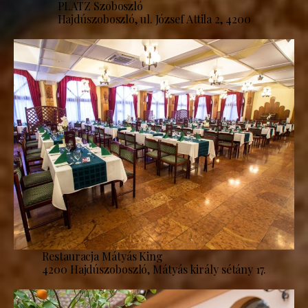
PLATZ Szoboszló
Hajdúszoboszló, ul. József Attila 2, 4200
Restauracja Mátyás King
4200 Hajdúszoboszló, Mátyás király sétány 17.