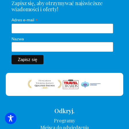
Zapisz się, aby otrzymywać najświeższe
wiadomości i oferty!
*
Adres e-mail
Nazwa
Odkryj.
Programy
WYSZUKIWANIE ZAKWATEROWANIA
Miejsca do odwiedzenia