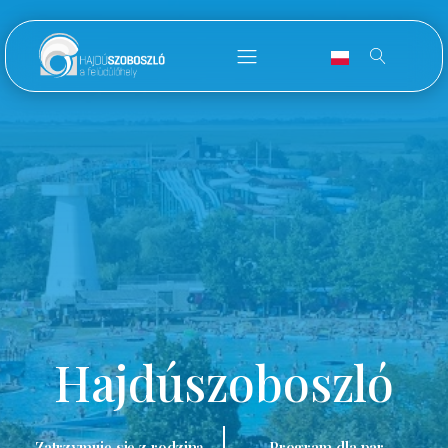
Hajdúszoboszló
Zatrzymuję się z rodziną.
Program dla par