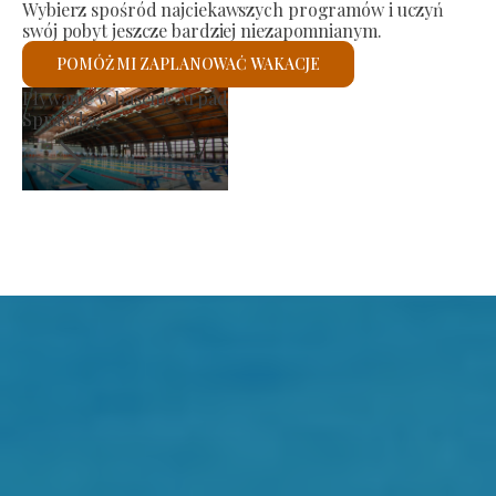
Wybierz spośród najciekawszych programów i uczyń
swój pobyt jeszcze bardziej niezapomnianym.
POMÓŻ MI ZAPLANOWAĆ WAKACJE
Kościół rzymskokatolicki św.
Sprawdzę