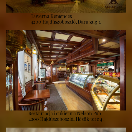
Tawerna Kemencés
4200 Hajdúszoboszló, Daru zug 1.
Restauracja i cukiernia Nelson Pub
4200 Hajdúszoboszló, Hősök tere 4.