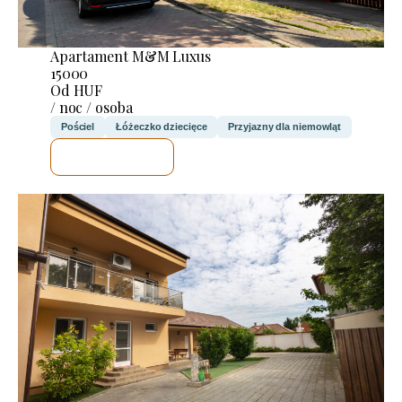
Apartament M&M Luxus
15000
Od HUF
/ noc / osoba
Pościel
Łóżeczko dziecięce
Przyjazny dla niemowląt
SPRAWDZĘ