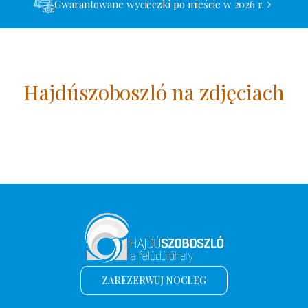
Gwarantowane wycieczki po mieście w 2026 r.
Hajdúszoboszló na zdjęciach
ZAREZERWUJ NOCLEG