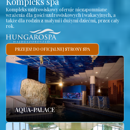
Kompleks spa
Kompleks uzdrowiskowy oferuje niezapomniane
wrażenia dla gości uzdrowiskowych i wakacyjnych, a
także dla rodzin z małymi i dużymi dziećmi, przez cały
rok.
PRZEJDŹ DO OFICJALNEJ STRONY SPA
AQUA-PALACE