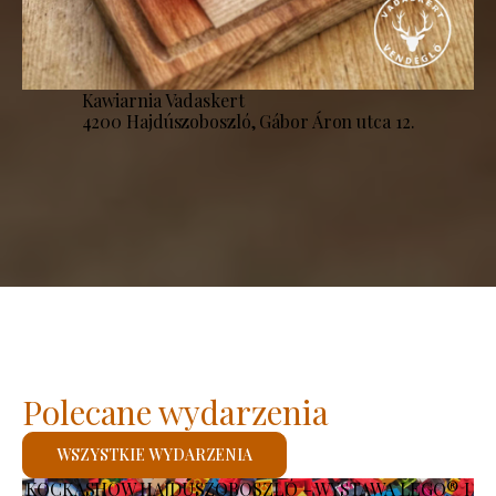
Kawiarnia Vadaskert
4200 Hajdúszoboszló, Gábor Áron utca 12.
Polecane wydarzenia
WSZYSTKIE WYDARZENIA
KOCKASHOW HAJDÚSZOBOSZLÓ – WYSTAWA LEGO® I