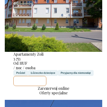
Apartamenty Zoli
3.753
Od HUF
/ noc / osoba
Pościel
Łóżeczko dziecięce
Przyjazny dla niemowląt
SPRAWDZĘ
Zarezerwuj online
Oferty specjalne