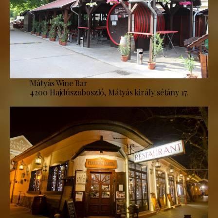
Mátyás Wine Bar
4200 Hajdúszoboszló, Mátyás király sétány 17.