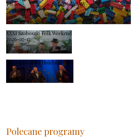
SALON ZABAW
2026-07-11
-
2026-08-23
XXXI Szoboszlo Folk Weekend
2026-07-17
-
2026-07-19
XXXI Szoboszló Dixieland Days
2026-08-21
-
2026-08-23
Polecane programy