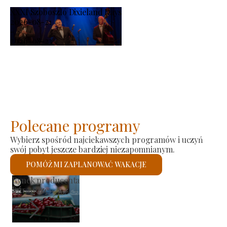
XXXI Szoboszló Dixieland Days
2026-08-21
-
2026-08-23
Polecane programy
Wybierz spośród najciekawszych programów i uczyń
swój pobyt jeszcze bardziej niezapomnianym.
POMÓŻ MI ZAPLANOWAĆ WAKACJE
Kościół rzymskokatolicki św.
Sprawdzę