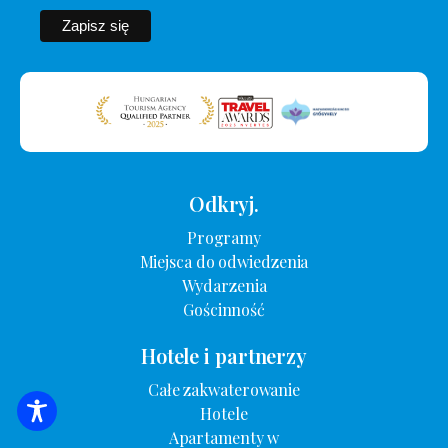
Odkryj.
Programy
Miejsca do odwiedzenia
Wydarzenia
Gościnność
Hotele i partnerzy
Całe zakwaterowanie
Hotele
WYSZUKIWANIE ZAKWATEROWANIA
Apartamenty w