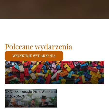
Polecane wydarzenia
WSZYSTKIE WYDARZENIA
KOCKASHOW HAJDÚSZOBOSZLÓ – WYSTAWA LEGO® I
SALON ZABAW
2026-07-11
-
2026-08-23
XXXI Szoboszlo Folk Weekend
2026-07-17
-
2026-07-19