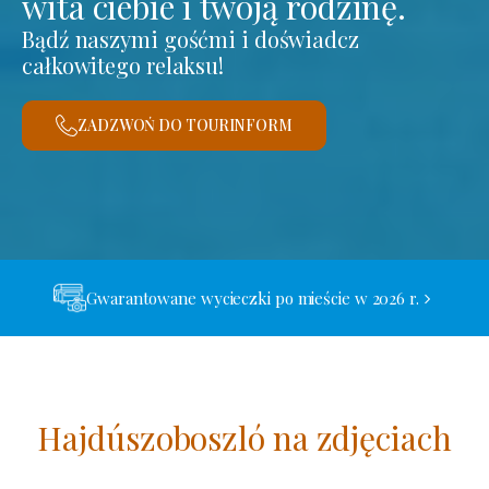
wita ciebie i twoją rodzinę.
Bądź naszymi gośćmi i doświadcz
całkowitego relaksu!
ZADZWOŃ DO TOURINFORM
Gwarantowane wycieczki po mieście w 2026 r.
Hajdúszoboszló na zdjęciach