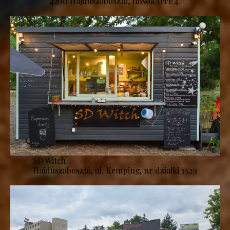
4200 Hajdúszoboszló, Hősök tere 4.
SD Witch
Hajdúszoboszló, ul. Kemping, nr działki 3529