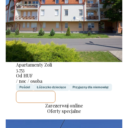
Apartamenty Zoli
3.753
Od HUF
/ noc / osoba
Pościel
Łóżeczko dziecięce
Przyjazny dla niemowląt
SPRAWDZĘ
Zarezerwuj online
Oferty specjalne