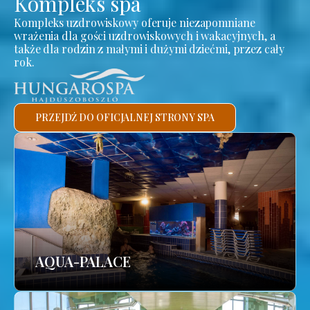
Kompleks spa
Kompleks uzdrowiskowy oferuje niezapomniane
wrażenia dla gości uzdrowiskowych i wakacyjnych, a
także dla rodzin z małymi i dużymi dziećmi, przez cały
rok.
PRZEJDŹ DO OFICJALNEJ STRONY SPA
AQUA-PALACE