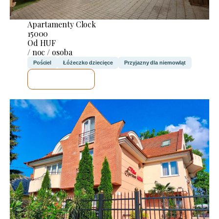
Apartamenty Clock
15000
Od HUF
/ noc / osoba
Pościel
Łóżeczko dziecięce
Przyjazny dla niemowląt
SPRAWDZĘ