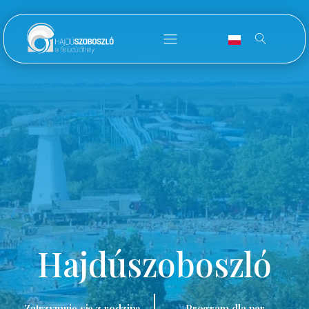
Hajdúszoboszló
Zatrzymuję się z rodziną.
Program dla par