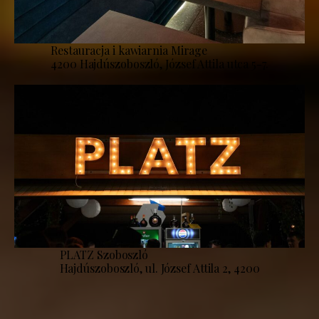
Restauracja i kawiarnia Mirage
4200 Hajdúszoboszló, József Attila utca 5-7.
PLATZ Szoboszló
Hajdúszoboszló, ul. József Attila 2, 4200