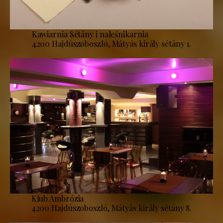
Kawiarnia Sétány i naleśnikarnia
4200 Hajdúszoboszló, Mátyás király sétány 1.
Klub Ambrózia
4200 Hajdúszoboszló, Mátyás király sétány 8.