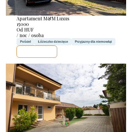
Apartament M&M Luxus
15000
Od HUF
/ noc / osoba
Pościel
Łóżeczko dziecięce
Przyjazny dla niemowląt
SPRAWDZĘ