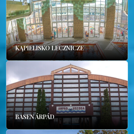
KĄPIELISKO LECZNICZE
BASEN ÁRPÁD