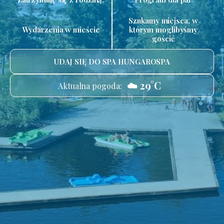
Szukamy miejsca, w
Wydarzenia w mieście
którym moglibyśmy
gościć
UDAJ SIĘ DO SPA HUNGAROSPA
☁️ 29°C
Aktualna pogoda: