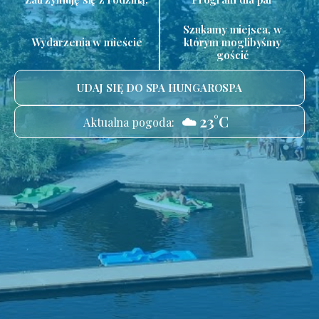
Szukamy miejsca, w
Wydarzenia w mieście
którym moglibyśmy
gościć
UDAJ SIĘ DO SPA HUNGAROSPA
☁️ 23°C
Aktualna pogoda: