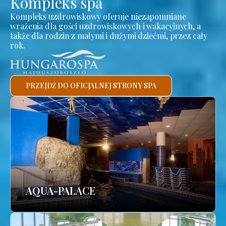
Kompleks spa
Kompleks uzdrowiskowy oferuje niezapomniane
wrażenia dla gości uzdrowiskowych i wakacyjnych, a
także dla rodzin z małymi i dużymi dziećmi, przez cały
rok.
PRZEJDŹ DO OFICJALNEJ STRONY SPA
AQUA-PALACE