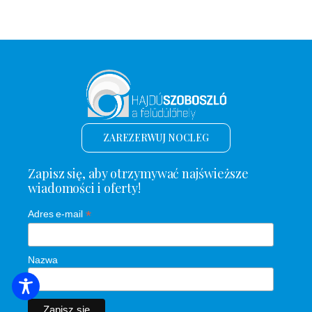
ZAREZERWUJ NOCLEG
Zapisz się, aby otrzymywać najświeższe
wiadomości i oferty!
*
Adres e-mail
Nazwa
WYSZUKIWANIE ZAKWATEROWANIA