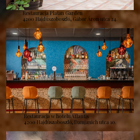
Restauracja Platan Garden
4200 Hajdúszoboszló, Gábor Áron utca 24.
Restauracja w hotelu Atlantis
4200 Hajdúszoboszló, Damjanich utca 10.