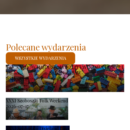
Polecane wydarzenia
WSZYSTKIE WYDARZENIA
KOCKASHOW HAJDÚSZOBOSZLÓ – WYSTAWA LEGO® I
SALON ZABAW
2026-07-11
-
2026-08-23
XXXI Szoboszlo Folk Weekend
2026-07-17
-
2026-07-19
XXXI Szoboszló Dixieland Days