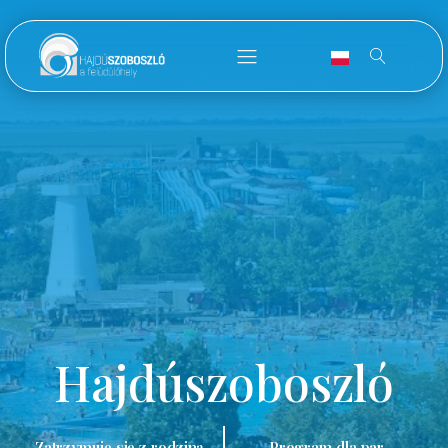
Hajdúszoboszló
Zatrzymuję się z rodziną.
Program dla par