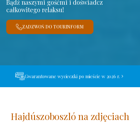
Bądź naszymi gośćmi i doświadcz
całkowitego relaksu!
ZADZWOŃ DO TOURINFORM
Gwarantowane wycieczki po mieście w 2026 r.
Hajdúszoboszló na zdjęciach