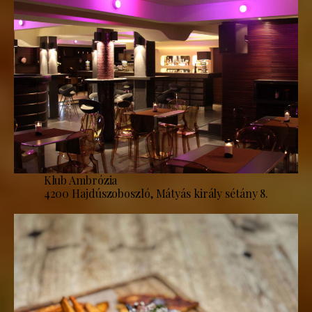
Klub Ambrózia
4200 Hajdúszoboszló, Mátyás király sétány 8.