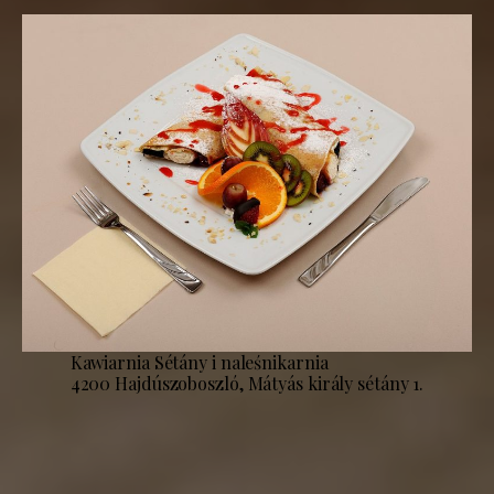
Kawiarnia Sétány i naleśnikarnia
4200 Hajdúszoboszló, Mátyás király sétány 1.