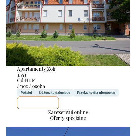
Apartamenty Zoli
3.753
Od HUF
/ noc / osoba
Pościel
Łóżeczko dziecięce
Przyjazny dla niemowląt
SPRAWDZĘ
Zarezerwuj online
Oferty specjalne