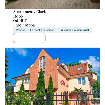
Apartamenty Clock
15000
Od HUF
/ noc / osoba
Pościel
Łóżeczko dziecięce
Przyjazny dla niemowląt
SPRAWDZĘ