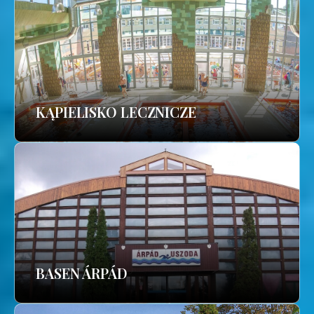
KĄPIELISKO LECZNICZE
BASEN ÁRPÁD