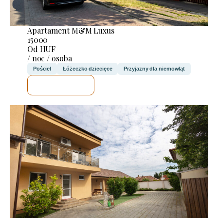
Apartament M&M Luxus
15000
Od HUF
/ noc / osoba
Pościel
Łóżeczko dziecięce
Przyjazny dla niemowląt
SPRAWDZĘ