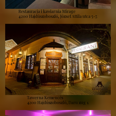
Restauracja i kawiarnia Mirage
4200 Hajdúszoboszló, József Attila utca 5-7.
Tawerna Kemencés
4200 Hajdúszoboszló, Daru zug 1.