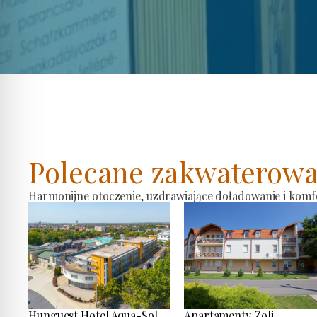
Polecane zakwaterowa
Harmonijne otoczenie, uzdrawiające doładowanie i komf
Hunguest Hotel Aqua-Sol
Apartamenty Zoli