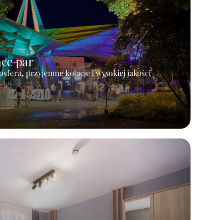
ące par
osfera, przyjemne kolacje i wysokiej jakości