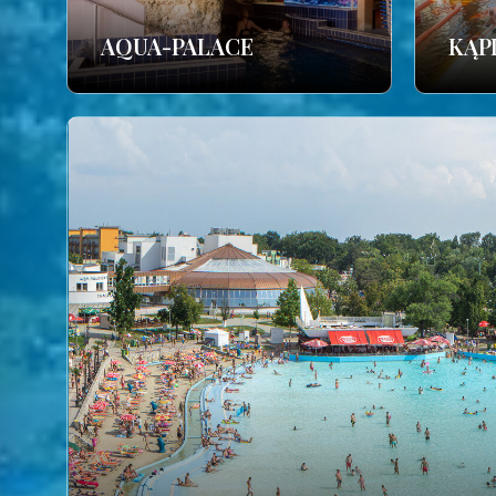
AQUA-PALACE
KĄP