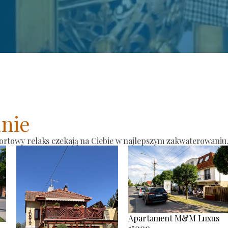
nie
ortowy relaks czekają na Ciebie w najlepszym zakwaterowaniu
Apartament M&M Luxus
15000