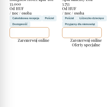
33.000
3.753
Od HUF
Od HUF
/ noc / osoba
/ noc / osoba
Całodobowa recepcja
Pościel
Pościel
Łóżeczko dziecięce
Dostępność
Przyjazny dla niemowląt
SPRAWDZĘ
SPRAWDZĘ
Zarezerwuj online
Zarezerwuj online
Oferty specjalne