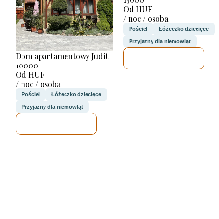
Od HUF
/ noc / osoba
Pościel
Łóżeczko dziecięce
Przyjazny dla niemowląt
Dom apartamentowy Judit
SPRAWDZĘ
10000
Od HUF
/ noc / osoba
Pościel
Łóżeczko dziecięce
Przyjazny dla niemowląt
SPRAWDZĘ