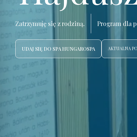
Zatrzymuję się z rodziną.
Program dla p
UDAJ SIĘ DO SPA HUNGAROSPA
AKTUALNA P