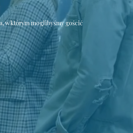
a, w którym moglibyśmy gościć