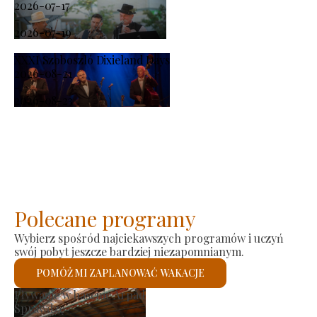
2026-07-17
-
2026-07-19
XXXI Szoboszló Dixieland Days
2026-08-21
-
2026-08-23
Polecane programy
Wybierz spośród najciekawszych programów i uczyń
swój pobyt jeszcze bardziej niezapomnianym.
POMÓŻ MI ZAPLANOWAĆ WAKACJE
nta
Kościół rzymskokat
Sprawdzę