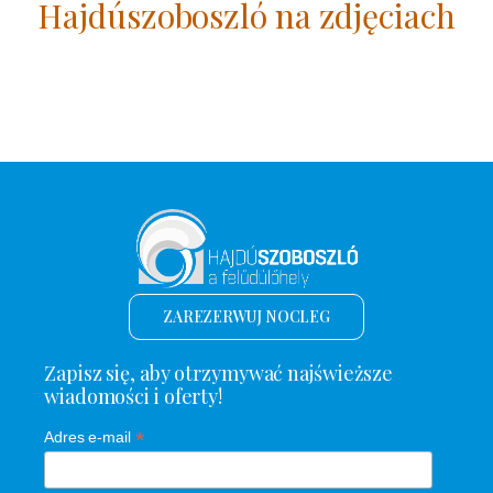
Hajdúszoboszló na zdjęciach
ZAREZERWUJ NOCLEG
Zapisz się, aby otrzymywać najświeższe
wiadomości i oferty!
*
Adres e-mail