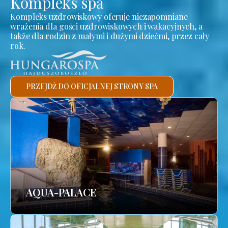
Kompleks spa
Kompleks uzdrowiskowy oferuje niezapomniane
wrażenia dla gości uzdrowiskowych i wakacyjnych, a
także dla rodzin z małymi i dużymi dziećmi, przez cały
rok.
PRZEJDŹ DO OFICJALNEJ STRONY SPA
AQUA-PALACE