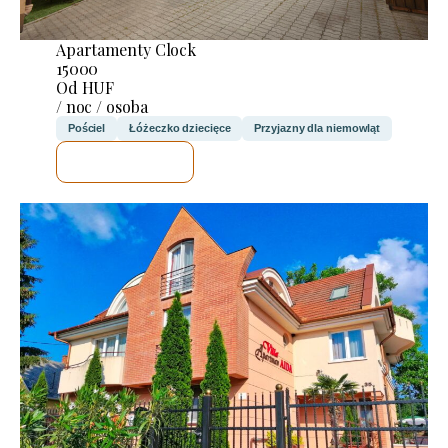
Apartamenty Clock
15000
Od HUF
/ noc / osoba
Pościel
Łóżeczko dziecięce
Przyjazny dla niemowląt
SPRAWDZĘ