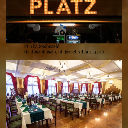
PLATZ Szoboszló
Hajdúszoboszló, ul. József Attila 2, 4200