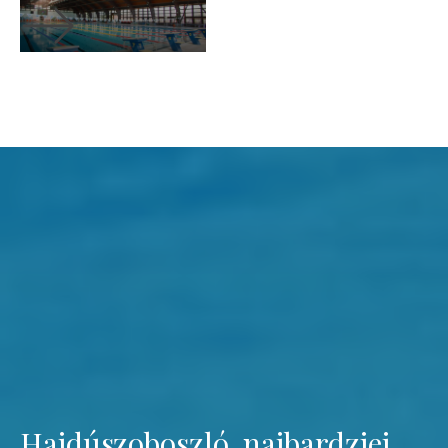
Hajdúszoboszló, najbardziej