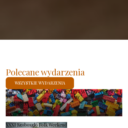
Polecane wydarzenia
WSZYSTKIE WYDARZENIA
KOCKASHOW HAJDÚSZOBOSZLÓ – WYSTAWA LEGO® I
SALON ZABAW
2026-07-11
-
2026-08-23
XXXI Szoboszlo Folk Weekend