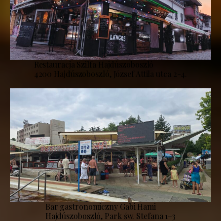
Restauracja Szilfa Hajdúszoboszló
4200 Hajdúszoboszló, József Attila utca 2-4.
Bar gastronomiczny Gabi Hami
Hajdúszoboszló, Park św. Stefana 1–3