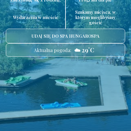
Szukamy miejsca, w
Wydarzenia w mieście
którym moglibyśmy
gościć
UDAJ SIĘ DO SPA HUNGAROSPA
☁️ 29°C
Aktualna pogoda: