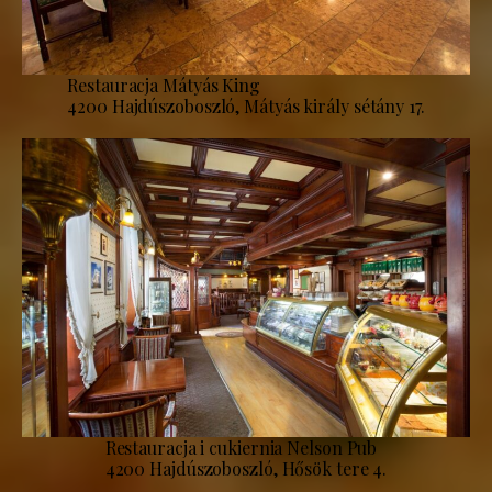
Restauracja Mátyás King
4200 Hajdúszoboszló, Mátyás király sétány 17.
Restauracja i cukiernia Nelson Pub
4200 Hajdúszoboszló, Hősök tere 4.