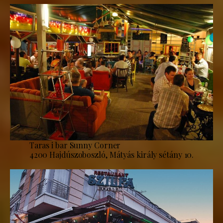
Taras i bar Sunny Corner
4200 Hajdúszoboszló, Mátyás király sétány 10.