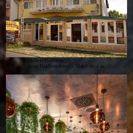
Duża restauracja
4200 Hajdúszoboszló, Major utca 41.