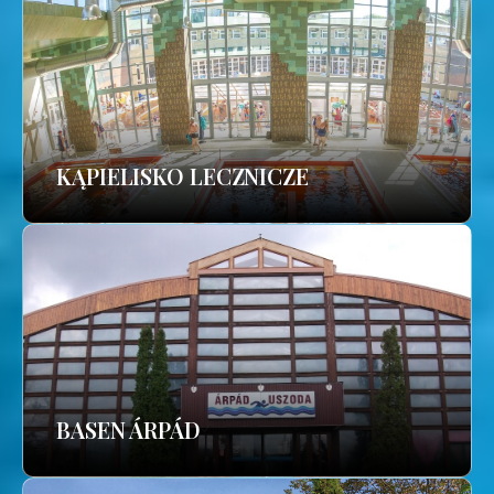
KĄPIELISKO LECZNICZE
BASEN ÁRPÁD