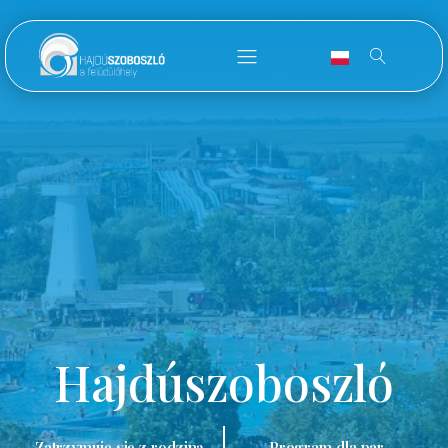
Hajdúszoboszló
Zatrzymuję się z rodziną.
Program dla par