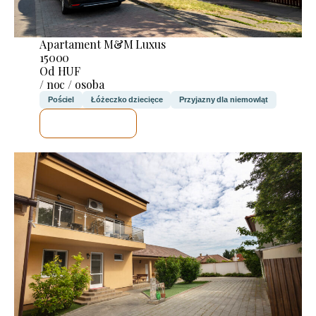
Apartament M&M Luxus
15000
Od HUF
/ noc / osoba
Pościel
Łóżeczko dziecięce
Przyjazny dla niemowląt
SPRAWDZĘ