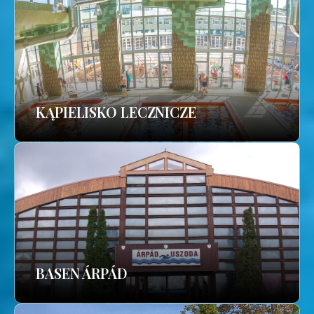
KĄPIELISKO LECZNICZE
BASEN ÁRPÁD