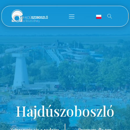
Hajdúszoboszló
Zatrzymuję się z rodziną.
Program dla par