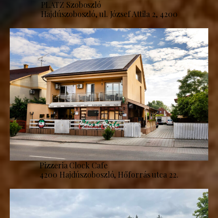
PLATZ Szoboszló
Hajdúszoboszló, ul. József Attila 2, 4200
Pizzeria Clock Cafe
4200 Hajdúszoboszló, Hőforrás utca 22.