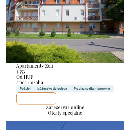
Apartamenty Zoli
3.753
Od HUF
/ noc / osoba
Pościel
Łóżeczko dziecięce
Przyjazny dla niemowląt
SPRAWDZĘ
Zarezerwuj online
Oferty specjalne