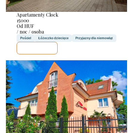
Apartamenty Clock
15000
Od HUF
/ noc / osoba
Pościel
Łóżeczko dziecięce
Przyjazny dla niemowląt
SPRAWDZĘ