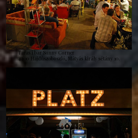
Taras i bar Sunny Corner
4200 Hajdúszoboszló, Mátyás király sétány 10.