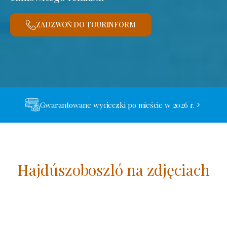
ZADZWOŃ DO TOURINFORM
Gwarantowane wycieczki po mieście w 2026 r.
Hajdúszoboszló na zdjęciach