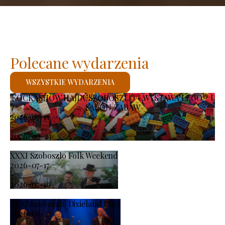
Polecane wydarzenia
WSZYSTKIE WYDARZENIA
KOCKASHOW HAJDÚSZOBOSZLÓ – WYSTAWA LEGO® I
SALON ZABAW
2026-07-11
-
2026-08-23
XXXI Szoboszlo Folk Weekend
2026-07-17
-
2026-07-19
XXXI Szoboszló Dixieland Days
2026-08-21
-