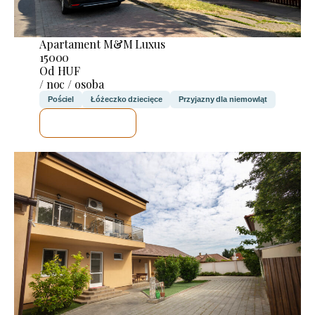
Apartament M&M Luxus
15000
Od HUF
/ noc / osoba
Pościel
Łóżeczko dziecięce
Przyjazny dla niemowląt
SPRAWDZĘ