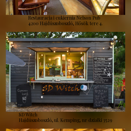
Restauracja i cukiernia Nelson Pub
4200 Hajdúszoboszló, Hősök tere 4.
SD Witch
Hajdúszoboszló, ul. Kemping, nr działki 3529