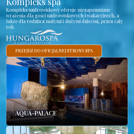
Kompleks spa
Kompleks uzdrowiskowy oferuje niezapomniane
wrażenia dla gości uzdrowiskowych i wakacyjnych, a
także dla rodzin z małymi i dużymi dziećmi, przez cały
rok.
PRZEJDŹ DO OFICJALNEJ STRONY SPA
AQUA-PALACE