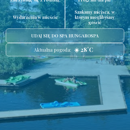
Szukamy miejsca, w
Wydarzenia w mieście
którym moglibyśmy
gościć
UDAJ SIĘ DO SPA HUNGAROSPA
☀️ 28°C
Aktualna pogoda: