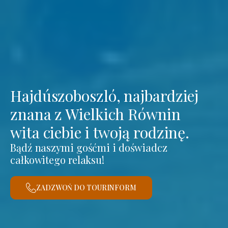
Hajdúszoboszló, najbardziej
znana z Wielkich Równin
wita ciebie i twoją rodzinę.
Bądź naszymi gośćmi i doświadcz
całkowitego relaksu!
ZADZWOŃ DO TOURINFORM