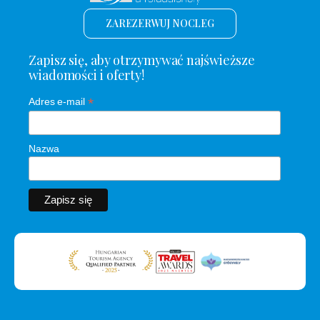
ZAREZERWUJ NOCLEG
Zapisz się, aby otrzymywać najświeższe
wiadomości i oferty!
*
Adres e-mail
Nazwa