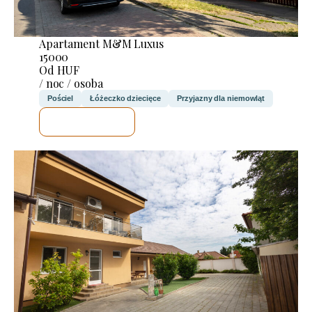
Apartament M&M Luxus
15000
Od HUF
/ noc / osoba
Pościel
Łóżeczko dziecięce
Przyjazny dla niemowląt
SPRAWDZĘ