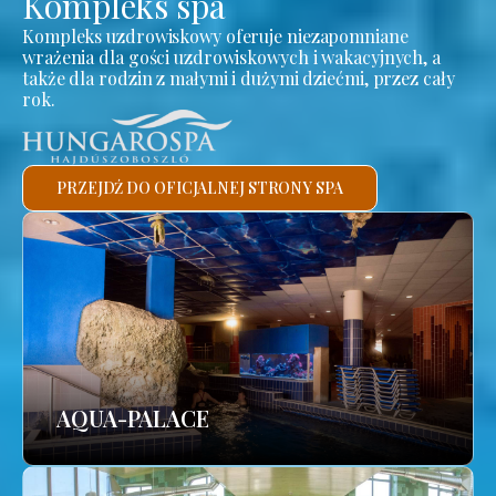
Kompleks spa
Kompleks uzdrowiskowy oferuje niezapomniane
wrażenia dla gości uzdrowiskowych i wakacyjnych, a
także dla rodzin z małymi i dużymi dziećmi, przez cały
rok.
PRZEJDŹ DO OFICJALNEJ STRONY SPA
AQUA-PALACE