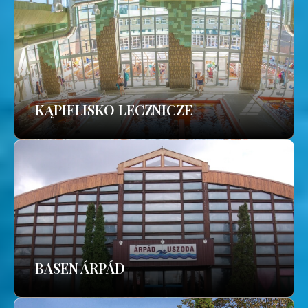
KĄPIELISKO LECZNICZE
BASEN ÁRPÁD