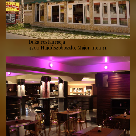
Duża restauracja
4200 Hajdúszoboszló, Major utca 41.