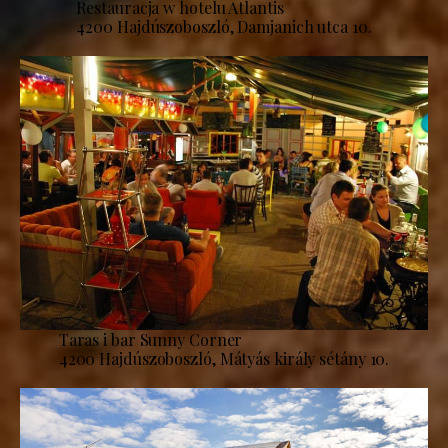
Restauracja w hotelu Atlantis
4200 Hajdúszoboszló, Damjanich utca 10.
Taras i bar Sunny Corner
4200 Hajdúszoboszló, Mátyás király sétány 10.