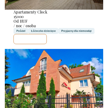
Apartamenty Clock
15000
Od HUF
/ noc / osoba
Pościel
Łóżeczko dziecięce
Przyjazny dla niemowląt
SPRAWDZĘ