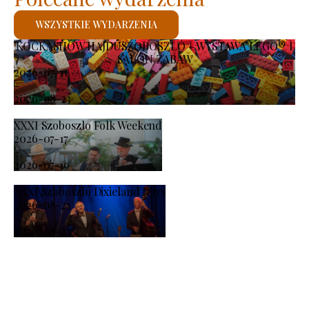
WSZYSTKIE WYDARZENIA
KOCKASHOW HAJDÚSZOBOSZLÓ – WYSTAWA LEGO® I
SALON ZABAW
2026-07-11
-
2026-08-23
XXXI Szoboszlo Folk Weekend
2026-07-17
-
2026-07-19
XXXI Szoboszló Dixieland Days
2026-08-21
-
2026-08-23