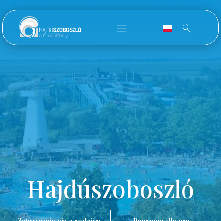
Hajdúszoboszló
Zatrzymuję się z rodziną.
Program dla par