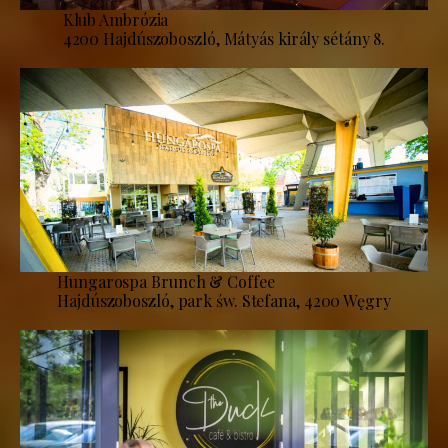
Klub Ambrózia
4200 Hajdúszoboszló, Mátyás király sétány 8.
Hungarospa Brunch & Coffee
Hajdúszoboszló, park św. Stefana, 4200 Węgry