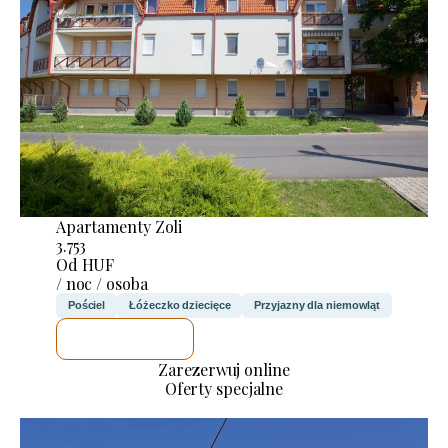
Apartamenty Zoli
3.753
Od HUF
/ noc / osoba
Pościel
Łóżeczko dziecięce
Przyjazny dla niemowląt
SPRAWDZĘ
Zarezerwuj online
Oferty specjalne