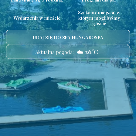
Szukamy miejsca, w
Wydarzenia w mieście
którym moglibyśmy
gościć
UDAJ SIĘ DO SPA HUNGAROSPA
☁️ 26°C
Aktualna pogoda: