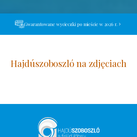
Gwarantowane wycieczki po mieście w 2026 r.
Hajdúszoboszló na zdjęciach