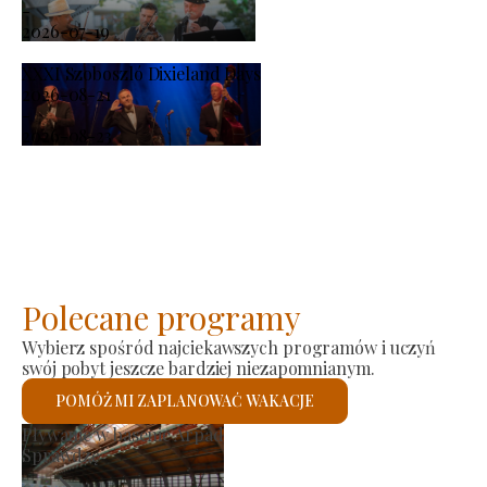
-
2026-07-19
XXXI Szoboszló Dixieland Days
2026-08-21
-
2026-08-23
Polecane programy
Wybierz spośród najciekawszych programów i uczyń
swój pobyt jeszcze bardziej niezapomnianym.
POMÓŻ MI ZAPLANOWAĆ WAKACJE
ynek producenta
Koś
Sprawdzę
Spr