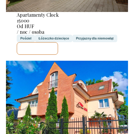
Apartamenty Clock
15000
Od HUF
/ noc / osoba
Pościel
Łóżeczko dziecięce
Przyjazny dla niemowląt
SPRAWDZĘ