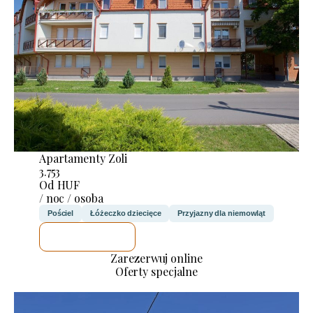
Apartamenty Zoli
3.753
Od HUF
/ noc / osoba
Pościel
Łóżeczko dziecięce
Przyjazny dla niemowląt
SPRAWDZĘ
Zarezerwuj online
Oferty specjalne