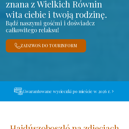
znana z Wielkich Równin
wita ciebie i twoją rodzinę.
Bądź naszymi gośćmi i doświadcz
całkowitego relaksu!
ZADZWOŃ DO TOURINFORM
Gwarantowane wycieczki po mieście w 2026 r.
Hajdúszoboszló na zdjęciach