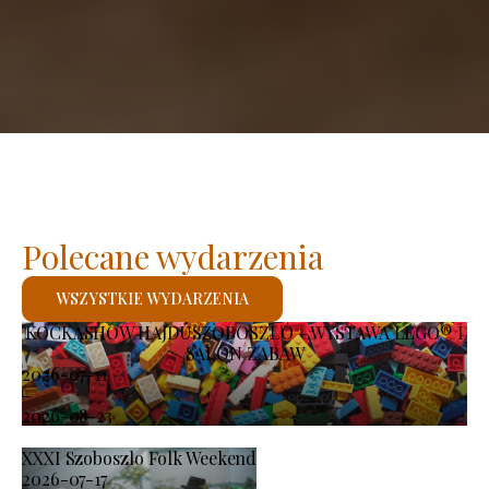
Polecane wydarzenia
WSZYSTKIE WYDARZENIA
KOCKASHOW HAJDÚSZOBOSZLÓ – WYSTAWA LEGO® I
SALON ZABAW
2026-07-11
-
2026-08-23
XXXI Szoboszlo Folk Weekend
2026-07-17