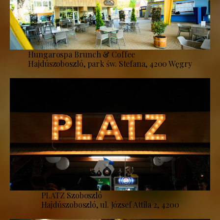
Hungarospa Brunch & Coffee
Hajdúszoboszló, park św. Stefana, 4200 Węgry
PLATZ Szoboszló
Hajdúszoboszló, ul. József Attila 2, 4200