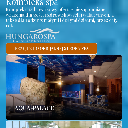
Kompleks spa
Kompleks uzdrowiskowy oferuje niezapomniane
wrażenia dla gości uzdrowiskowych i wakacyjnych, a
także dla rodzin z małymi i dużymi dziećmi, przez cały
rok.
PRZEJDŹ DO OFICJALNEJ STRONY SPA
AQUA-PALACE