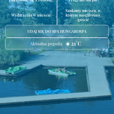
Szukamy miejsca, w
Wydarzenia w mieście
którym moglibyśmy
gościć
UDAJ SIĘ DO SPA HUNGAROSPA
☀️ 21°C
Aktualna pogoda: