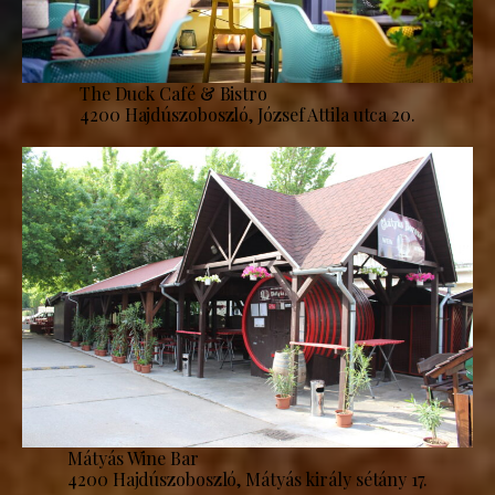
The Duck Café & Bistro
4200 Hajdúszoboszló, József Attila utca 20.
Mátyás Wine Bar
4200 Hajdúszoboszló, Mátyás király sétány 17.