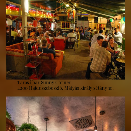
Taras i bar Sunny Corner
4200 Hajdúszoboszló, Mátyás király sétány 10.