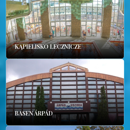
KĄPIELISKO LECZNICZE
BASEN ÁRPÁD