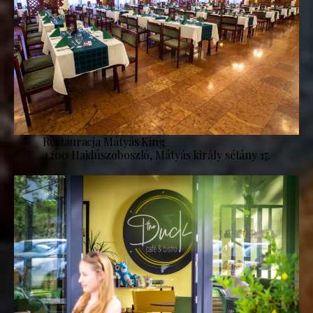
Restauracja Mátyás King
4200 Hajdúszoboszló, Mátyás király sétány 17.