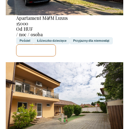
Apartament M&M Luxus
15000
Od HUF
/ noc / osoba
Pościel
Łóżeczko dziecięce
Przyjazny dla niemowląt
SPRAWDZĘ