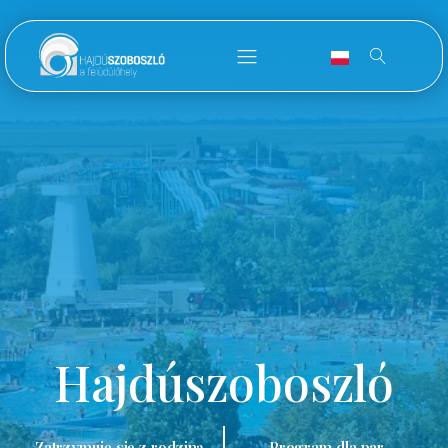
Hajdúszoboszló
Zatrzymuję się z rodziną.
Program dla par