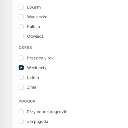
Lokalny
Wycieczka
Kultura
Odwiedź
Muzeum
OKRES
Sport / Aktywność
Przez cały rok
Terytorialny
Weekendy
Wycieczka
Latem
Zima
POGODA
Przy dobrej pogodzie
Zła pogoda