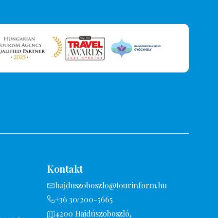
Kontakt
hajduszoboszlo@tourinform.hu
+36 30/200-5665
4200 Hajdúszoboszló,