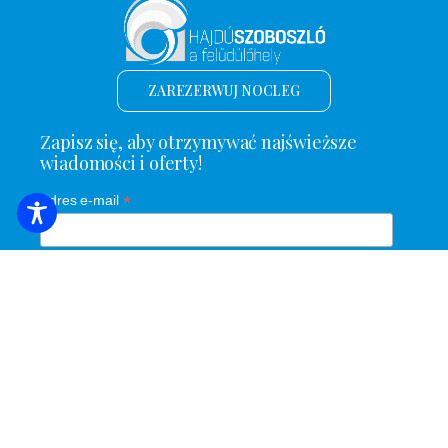
ZAREZERWUJ NOCLEG
Zapisz się, aby otrzymywać najświeższe
wiadomości i oferty!
*
Adres e-mail
Nazwa