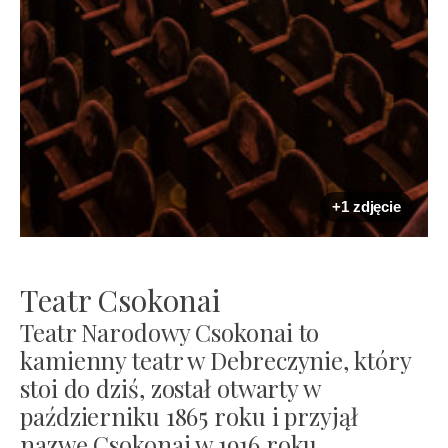
+1 zdjęcie
Teatr Csokonai
Teatr Narodowy Csokonai to
kamienny teatr w Debreczynie, który
stoi do dziś, został otwarty w
październiku 1865 roku i przyjął
nazwę Csokonai w 1916 roku.