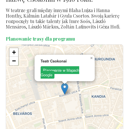
W teatrze grali między innymi Blaha Lujza i Hanna
Honthy, Kálmán Latabár i Gyula Csortos. Swoją karierę
rozpoczęły tu takie talenty jak Imre Soós, László
Mensáros, László Márkus, Zoltán Latinovits i Géza Hofi.
Planowanie trasy dla programu
+
×
−
Teatr Csokonai
Planowanie w Mapach
Google