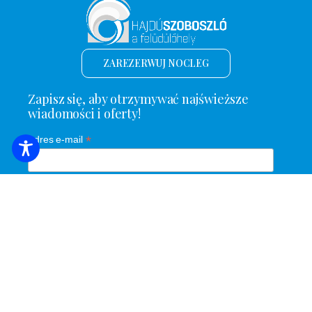
ZAREZERWUJ NOCLEG
Zapisz się, aby otrzymywać najświeższe
wiadomości i oferty!
*
Adres e-mail
Nazwa