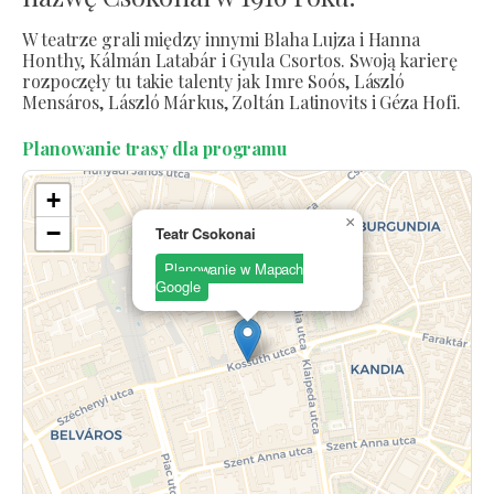
W teatrze grali między innymi Blaha Lujza i Hanna
Honthy, Kálmán Latabár i Gyula Csortos. Swoją karierę
rozpoczęły tu takie talenty jak Imre Soós, László
Mensáros, László Márkus, Zoltán Latinovits i Géza Hofi.
Planowanie trasy dla programu
+
×
−
Teatr Csokonai
Planowanie w Mapach
Google