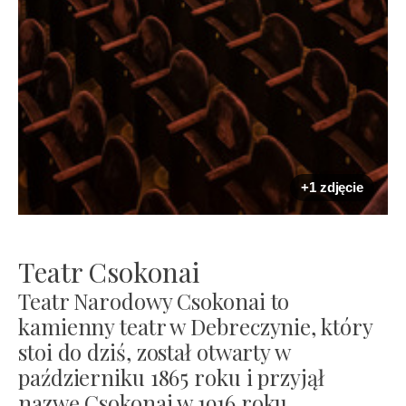
+1 zdjęcie
Teatr Csokonai
Teatr Narodowy Csokonai to
kamienny teatr w Debreczynie, który
stoi do dziś, został otwarty w
październiku 1865 roku i przyjął
nazwę Csokonai w 1916 roku.