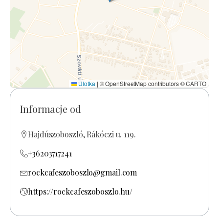
Ulotka
|
© OpenStreetMap contributors © CARTO
Informacje od
Hajdúszoboszló, Rákóczi u. 119.
+36203717241
rockcafeszoboszlo@gmail.com
https://rockcafeszoboszlo.hu/