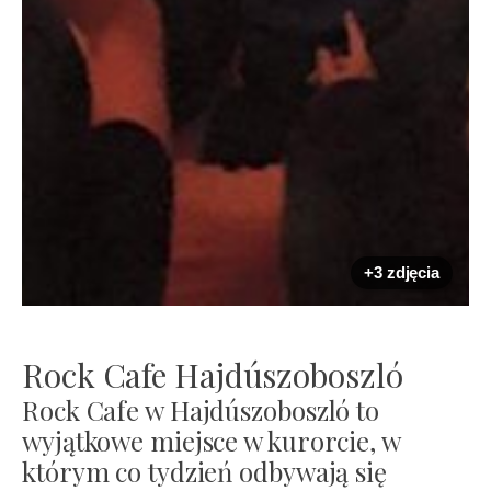
+3 zdjęcia
Rock Cafe Hajdúszoboszló
Rock Cafe w Hajdúszoboszló to
wyjątkowe miejsce w kurorcie, w
którym co tydzień odbywają się