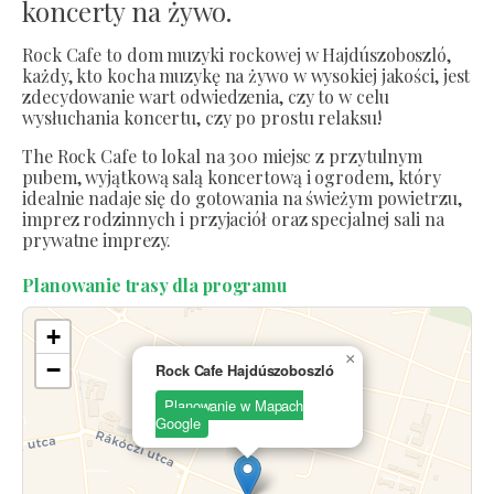
koncerty na żywo.
Rock Cafe to dom muzyki rockowej w Hajdúszoboszló,
każdy, kto kocha muzykę na żywo w wysokiej jakości, jest
zdecydowanie wart odwiedzenia, czy to w celu
wysłuchania koncertu, czy po prostu relaksu!
The Rock Cafe to lokal na 300 miejsc z przytulnym
pubem, wyjątkową salą koncertową i ogrodem, który
idealnie nadaje się do gotowania na świeżym powietrzu,
imprez rodzinnych i przyjaciół oraz specjalnej sali na
prywatne imprezy.
Planowanie trasy dla programu
+
×
−
Rock Cafe Hajdúszoboszló
Planowanie w Mapach
Google