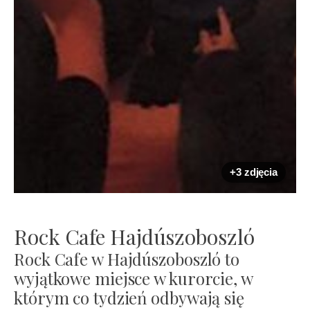
+3 zdjęcia
Rock Cafe Hajdúszoboszló
Rock Cafe w Hajdúszoboszló to
wyjątkowe miejsce w kurorcie, w
którym co tydzień odbywają się