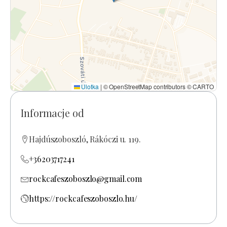
Ulotka
|
© OpenStreetMap contributors © CARTO
Informacje od
Hajdúszoboszló, Rákóczi u. 119.
+36203717241
rockcafeszoboszlo@gmail.com
https://rockcafeszoboszlo.hu/