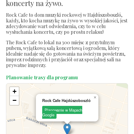
koncerty na żywo.
Rock Cafe to dom muzyki rockowej w Hajdúszoboszló,
każdy, kto kocha muzykę na żywo w wysokiej jakości, jest
zdecydowanie wart odwiedzenia, czy to w celu
wysłuchania koncertu, czy po prostu relaksu!
The Rock Cafe to lokal na 300 miejsc z przytulnym
pubem, wyjątkową salą koncertową i ogrodem, który
idealnie nadaje się do gotowania na świeżym powietrzu,
imprez rodzinnych i przyjaciół oraz specjalnej sali na
prywatne imprezy.
Planowanie trasy dla programu
+
×
−
Rock Cafe Hajdúszoboszló
Planowanie w Mapach
Google