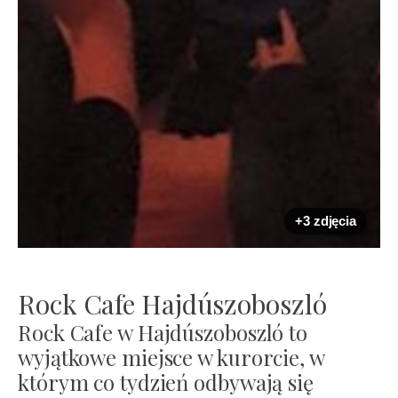
+3 zdjęcia
Rock Cafe Hajdúszoboszló
Rock Cafe w Hajdúszoboszló to
wyjątkowe miejsce w kurorcie, w
którym co tydzień odbywają się