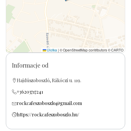
Ulotka
|
© OpenStreetMap contributors © CARTO
Informacje od
Hajdúszoboszló, Rákóczi u. 119.
+36203717241
rockcafeszoboszlo@gmail.com
https://rockcafeszoboszlo.hu/