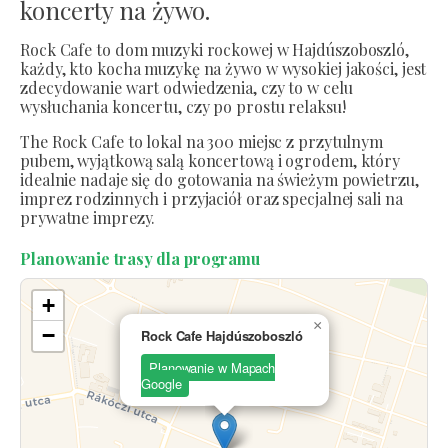
koncerty na żywo.
Rock Cafe to dom muzyki rockowej w Hajdúszoboszló,
każdy, kto kocha muzykę na żywo w wysokiej jakości, jest
zdecydowanie wart odwiedzenia, czy to w celu
wysłuchania koncertu, czy po prostu relaksu!
The Rock Cafe to lokal na 300 miejsc z przytulnym
pubem, wyjątkową salą koncertową i ogrodem, który
idealnie nadaje się do gotowania na świeżym powietrzu,
imprez rodzinnych i przyjaciół oraz specjalnej sali na
prywatne imprezy.
Planowanie trasy dla programu
+
×
−
Rock Cafe Hajdúszoboszló
Planowanie w Mapach
Google