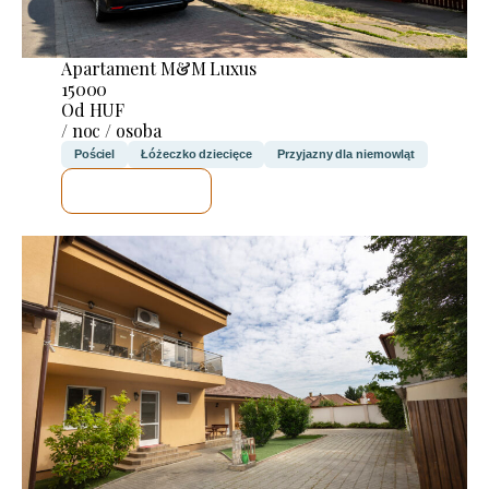
Apartament M&M Luxus
15000
Od HUF
/ noc / osoba
Pościel
Łóżeczko dziecięce
Przyjazny dla niemowląt
SPRAWDZĘ