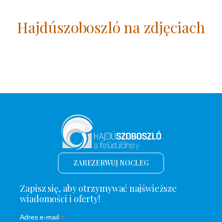
Hajdúszoboszló na zdjęciach
ZAREZERWUJ NOCLEG
Zapisz się, aby otrzymywać najświeższe
wiadomości i oferty!
*
Adres e-mail