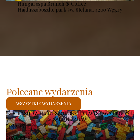
Hungarospa Brunch & Coffee
Hajdúszoboszló, park św. Stefana, 4200 Węgry
Polecane wydarzenia
WSZYSTKIE WYDARZENIA
KOCKASHOW HAJDÚSZOBOSZLÓ – WYSTAWA LEGO® I
SALON ZABAW
2026-07-11
-
2026-08-23