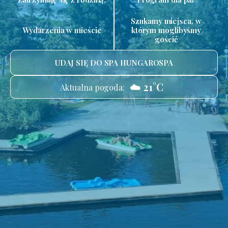
Szukamy miejsca, w
Wydarzenia w mieście
którym moglibyśmy
gościć
UDAJ SIĘ DO SPA HUNGAROSPA
☁️ 21°C
Aktualna pogoda: