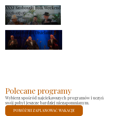
XXXI Szoboszlo Folk Weekend
2026-07-17
-
2026-07-19
XXXI Szoboszló Dixieland Days
2026-08-21
-
2026-08-23
Polecane programy
Wybierz spośród najciekawszych programów i uczyń
swój pobyt jeszcze bardziej niezapomnianym.
POMÓŻ MI ZAPLANOWAĆ WAKACJE