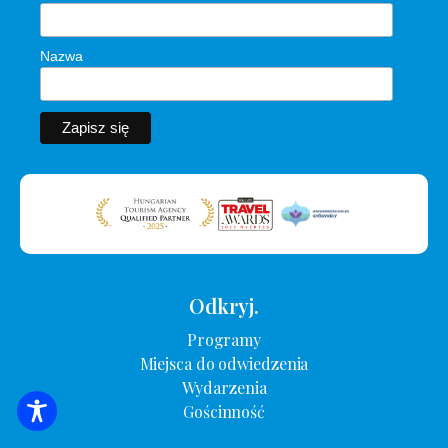
Nazwa
Odkryj.
Programy
Miejsca do odwiedzenia
Wydarzenia
Gościnność
WYSZUKIWANIE ZAKWATEROWANIA