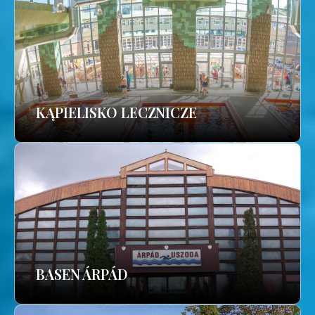
KĄPIELISKO LECZNICZE
BASEN ÁRPÁD