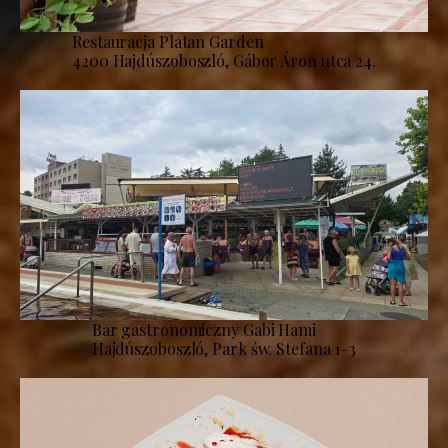
Restauracja Platan Garden
4200 Hajdúszoboszló, Gábor Áron utca 24.
Bar gastronomiczny Gabi Hami
Hajdúszoboszló, Park św. Stefana 1–3