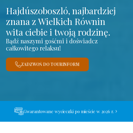
Hajdúszoboszló, najbardziej
znana z Wielkich Równin
wita ciebie i twoją rodzinę.
Bądź naszymi gośćmi i doświadcz
całkowitego relaksu!
ZADZWOŃ DO TOURINFORM
Gwarantowane wycieczki po mieście w 2026 r.