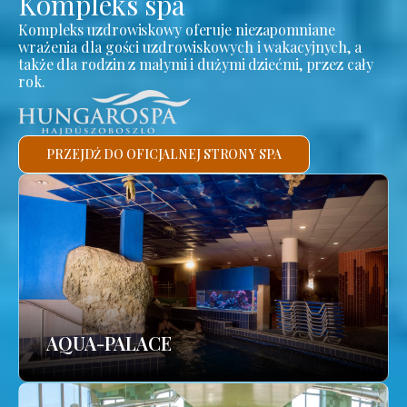
Kompleks spa
Kompleks uzdrowiskowy oferuje niezapomniane
wrażenia dla gości uzdrowiskowych i wakacyjnych, a
także dla rodzin z małymi i dużymi dziećmi, przez cały
rok.
PRZEJDŹ DO OFICJALNEJ STRONY SPA
AQUA-PALACE