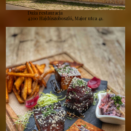
Duża restauracja
4200 Hajdúszoboszló, Major utca 41.