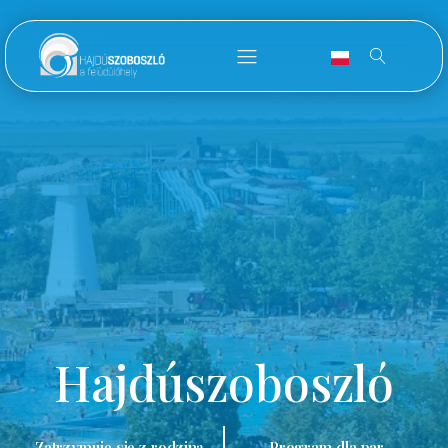
Hajdúszoboszló
Zatrzymuję się z rodziną.
Program dla par