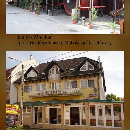
Mátyás Wine Bar
4200 Hajdúszoboszló, Mátyás király sétány 17.