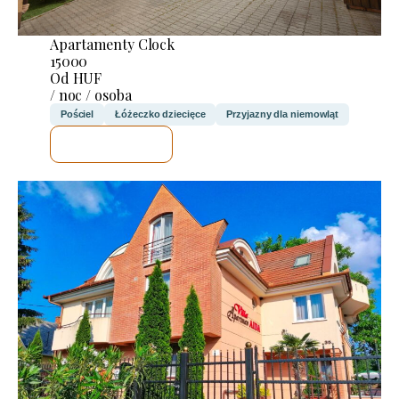
Apartamenty Clock
15000
Od HUF
/ noc / osoba
Pościel
Łóżeczko dziecięce
Przyjazny dla niemowląt
SPRAWDZĘ