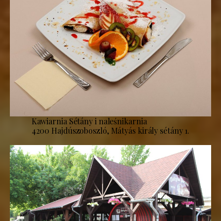
Kawiarnia Sétány i naleśnikarnia
4200 Hajdúszoboszló, Mátyás király sétány 1.