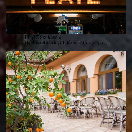
PLATZ Szoboszló
Hajdúszoboszló, ul. József Attila 2, 4200