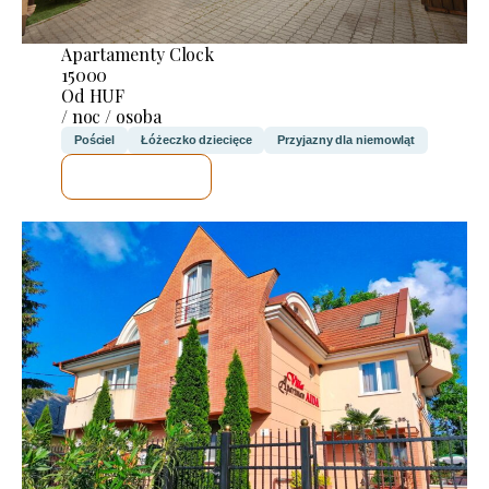
Apartamenty Clock
15000
Od HUF
/ noc / osoba
Pościel
Łóżeczko dziecięce
Przyjazny dla niemowląt
SPRAWDZĘ