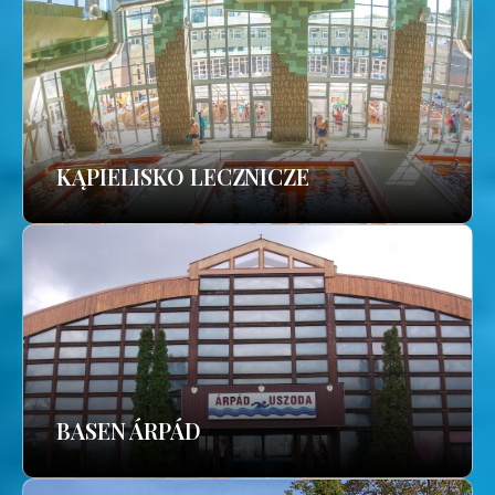
KĄPIELISKO LECZNICZE
BASEN ÁRPÁD