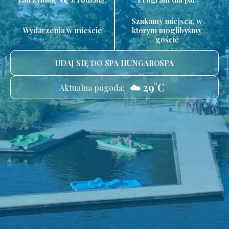
Szukamy miejsca, w
Wydarzenia w mieście
którym moglibyśmy
gościć
UDAJ SIĘ DO SPA HUNGAROSPA
☁️ 29°C
Aktualna pogoda: