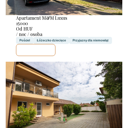
Apartament M&M Luxus
15000
Od HUF
/ noc / osoba
Pościel
Łóżeczko dziecięce
Przyjazny dla niemowląt
SPRAWDZĘ