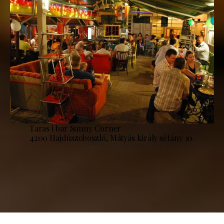
Taras i bar Sunny Corner
4200 Hajdúszoboszló, Mátyás király sétány 10.