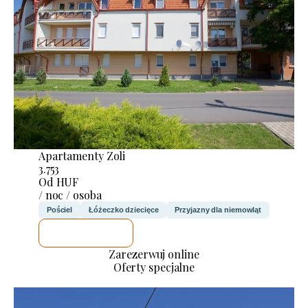
Apartamenty Zoli
3.753
Od HUF
/ noc / osoba
Pościel
Łóżeczko dziecięce
Przyjazny dla niemowląt
SPRAWDZĘ
Zarezerwuj online
Oferty specjalne