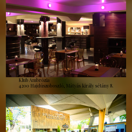
Klub Ambrózia
4200 Hajdúszoboszló, Mátyás király sétány 8.