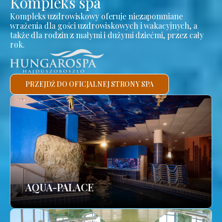
Kompleks spa
Kompleks uzdrowiskowy oferuje niezapomniane
wrażenia dla gości uzdrowiskowych i wakacyjnych, a
także dla rodzin z małymi i dużymi dziećmi, przez cały
rok.
PRZEJDŹ DO OFICJALNEJ STRONY SPA
AQUA-PALACE