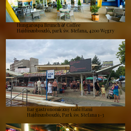
Hungarospa Brunch & Coffee
Hajdúszoboszló, park św. Stefana, 4200 Węgry
Bar gastronomiczny Gabi Hami
Hajdúszoboszló, Park św. Stefana 1–3