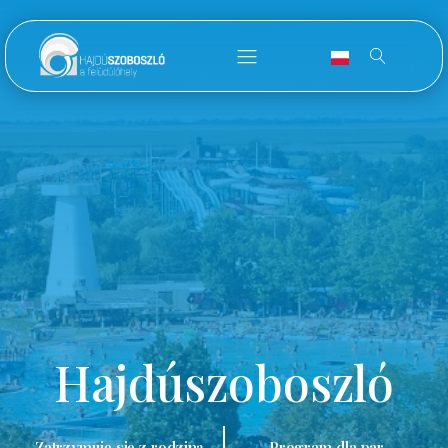
Hajdúszoboszló
Zatrzymuję się z rodziną.
Program dla par