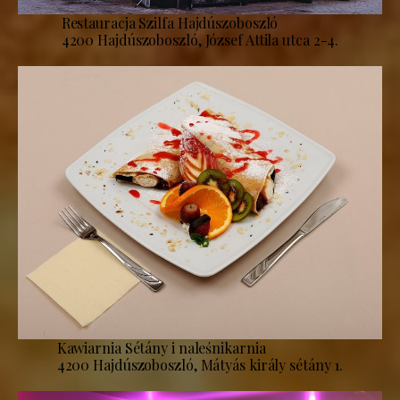
Restauracja Szilfa Hajdúszoboszló
4200 Hajdúszoboszló, József Attila utca 2-4.
Kawiarnia Sétány i naleśnikarnia
4200 Hajdúszoboszló, Mátyás király sétány 1.