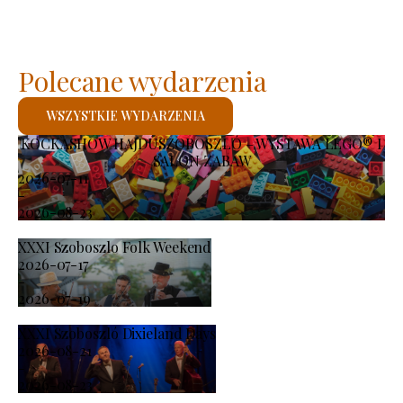
Polecane wydarzenia
WSZYSTKIE WYDARZENIA
KOCKASHOW HAJDÚSZOBOSZLÓ – WYSTAWA LEGO® I
SALON ZABAW
2026-07-11
-
2026-08-23
XXXI Szoboszlo Folk Weekend
2026-07-17
-
2026-07-19
XXXI Szoboszló Dixieland Days
2026-08-21
-
2026-08-23