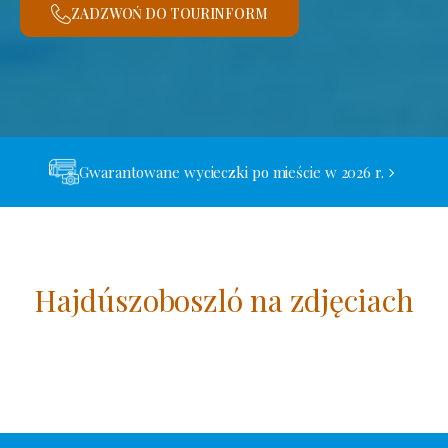
ZADZWOŃ DO TOURINFORM
Gwarantowane wycieczki po mieście w 2026 r.
Hajdúszoboszló na zdjęciach