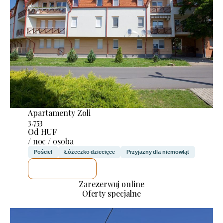
Apartamenty Zoli
3.753
Od HUF
/ noc / osoba
Pościel
Łóżeczko dziecięce
Przyjazny dla niemowląt
SPRAWDZĘ
Zarezerwuj online
Oferty specjalne