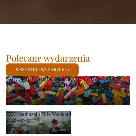
Polecane wydarzenia
WSZYSTKIE WYDARZENIA
KOCKASHOW HAJDÚSZOBOSZLÓ – WYSTAWA LEGO® I
SALON ZABAW
2026-07-11
-
2026-08-23
XXXI Szoboszlo Folk Weekend
2026-07-17
-
2026-07-19