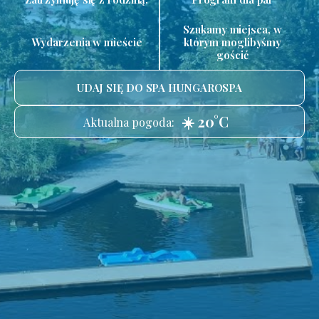
Szukamy miejsca, w
Wydarzenia w mieście
którym moglibyśmy
gościć
UDAJ SIĘ DO SPA HUNGAROSPA
☀️ 20°C
Aktualna pogoda: