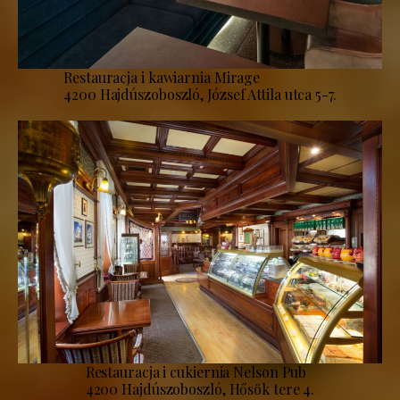
Restauracja i kawiarnia Mirage
4200 Hajdúszoboszló, József Attila utca 5-7.
Restauracja i cukiernia Nelson Pub
4200 Hajdúszoboszló, Hősök tere 4.