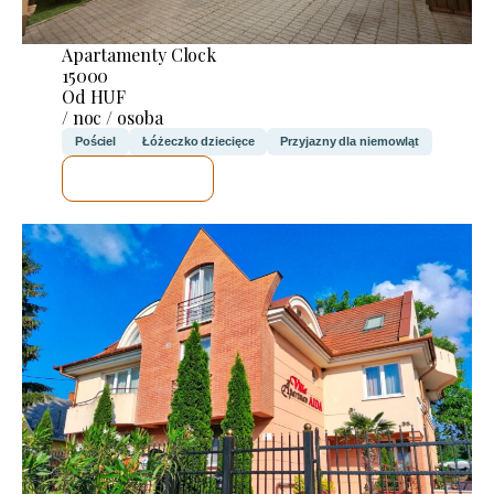
Apartamenty Clock
15000
Od HUF
/ noc / osoba
Pościel
Łóżeczko dziecięce
Przyjazny dla niemowląt
SPRAWDZĘ