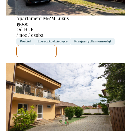
Apartament M&M Luxus
15000
Od HUF
/ noc / osoba
Pościel
Łóżeczko dziecięce
Przyjazny dla niemowląt
SPRAWDZĘ