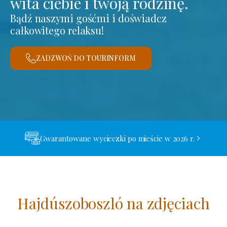
wita ciebie i twoją rodzinę.
Bądź naszymi gośćmi i doświadcz
całkowitego relaksu!
ZADZWOŃ DO TOURINFORM
Gwarantowane wycieczki po mieście w 2026 r.
Hajdúszoboszló na zdjęciach