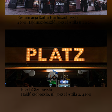
Restauracja Szilfa Hajdúszoboszló
4200 Hajdúszoboszló, József Attila utca 2-4.
PLATZ Szoboszló
Hajdúszoboszló, ul. József Attila 2, 4200