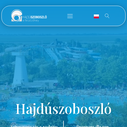
Hajdúszoboszló
Zatrzymuję się z rodziną.
Program dla par