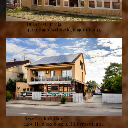
Duża restauracja
4200 Hajdúszoboszló, Major utca 41.
Pizzeria Clock Cafe
4200 Hajdúszoboszló, Hőforrás utca 22.