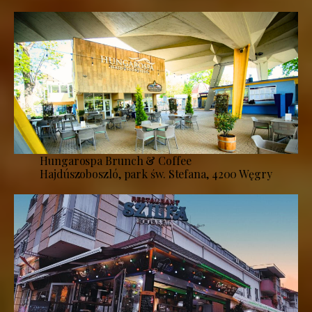
Hungarospa Brunch & Coffee
Hajdúszoboszló, park św. Stefana, 4200 Węgry