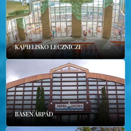
KĄPIELISKO LECZNICZE
BASEN ÁRPÁD