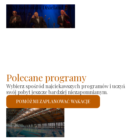
XXXI Szoboszló Dixieland Days
2026-08-21
-
2026-08-23
Polecane programy
Wybierz spośród najciekawszych programów i uczyń
swój pobyt jeszcze bardziej niezapomnianym.
POMÓŻ MI ZAPLANOWAĆ WAKACJE
Rynek producenta
Sprawdzę