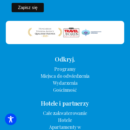
Odkryj.
Programy
Miejsca do odwiedzenia
Wydarzenia
Gościnność
Hotele i partnerzy
Całe zakwaterowanie
Hotele
WYSZUKIWANIE ZAKWATEROWANIA
Apartamenty w