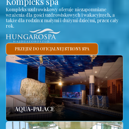
Kompleks spa
Kompleks uzdrowiskowy oferuje niezapomniane
wrażenia dla gości uzdrowiskowych i wakacyjnych, a
także dla rodzin z małymi i dużymi dziećmi, przez cały
rok.
PRZEJDŹ DO OFICJALNEJ STRONY SPA
AQUA-PALACE