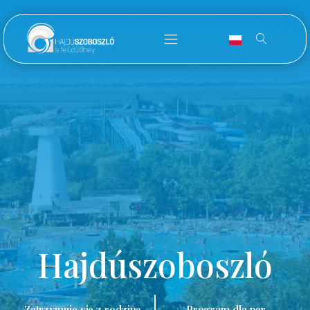
Hajdúszoboszló
Zatrzymuję się z rodziną.
Program dla par