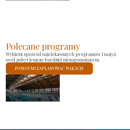
Polecane programy
Wybierz spośród najciekawszych programów i uczyń
swój pobyt jeszcze bardziej niezapomnianym.
POMÓŻ MI ZAPLANOWAĆ WAKACJE
ynek producenta
Koś
Sprawdzę
Spr