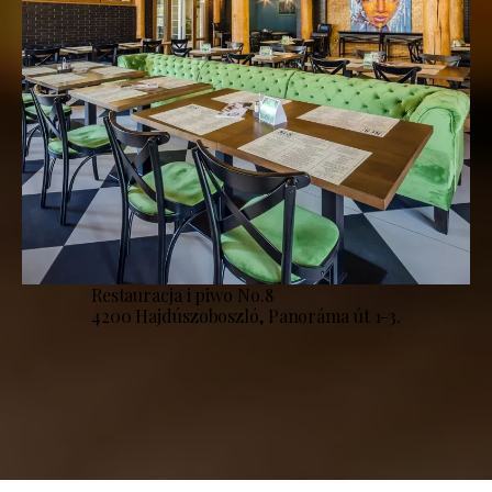
Restauracja i piwo No.8
4200 Hajdúszoboszló, Panoráma út 1-3.