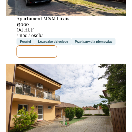
Apartament M&M Luxus
15000
Od HUF
/ noc / osoba
Pościel
Łóżeczko dziecięce
Przyjazny dla niemowląt
SPRAWDZĘ