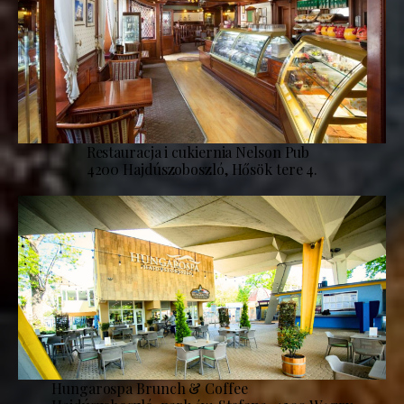
Restauracja i cukiernia Nelson Pub
4200 Hajdúszoboszló, Hősök tere 4.
Hungarospa Brunch & Coffee