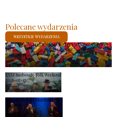
Polecane wydarzenia
WSZYSTKIE WYDARZENIA
KOCKASHOW HAJDÚSZOBOSZLÓ – WYSTAWA LEGO® I
SALON ZABAW
2026-07-11
-
2026-08-23
XXXI Szoboszlo Folk Weekend
2026-07-17
-
2026-07-19
XXXI Szoboszló Dixieland Days
2026-08-21
-
2026-08-23