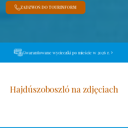
ZADZWOŃ DO TOURINFORM
Gwarantowane wycieczki po mieście w 2026 r.
Hajdúszoboszló na zdjęciach