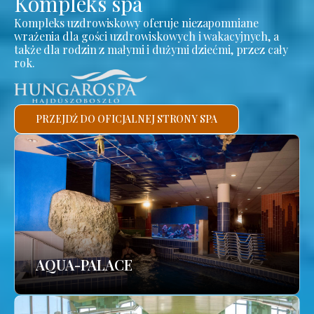
Kompleks spa
Kompleks uzdrowiskowy oferuje niezapomniane
wrażenia dla gości uzdrowiskowych i wakacyjnych, a
także dla rodzin z małymi i dużymi dziećmi, przez cały
rok.
PRZEJDŹ DO OFICJALNEJ STRONY SPA
AQUA-PALACE