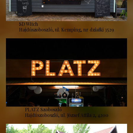
SD Witch
Hajdúszoboszló, ul. Kemping, nr działki 3529
PLATZ Szoboszló
Hajdúszoboszló, ul. József Attila 2, 4200