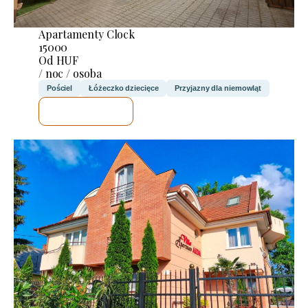
Apartamenty Clock
15000
Od HUF
/ noc / osoba
Pościel
Łóżeczko dziecięce
Przyjazny dla niemowląt
SPRAWDZĘ