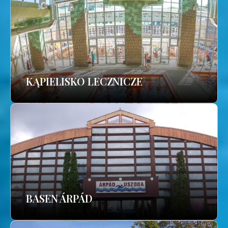
KĄPIELISKO LECZNICZE
BASEN ÁRPÁD