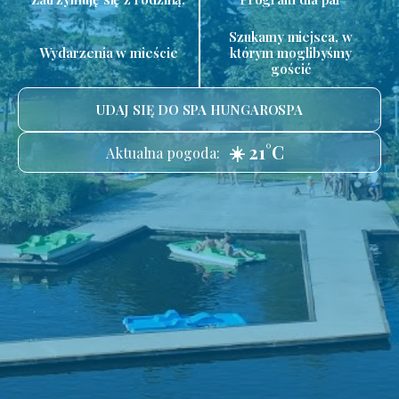
Szukamy miejsca, w
Wydarzenia w mieście
którym moglibyśmy
gościć
UDAJ SIĘ DO SPA HUNGAROSPA
☀️ 21°C
Aktualna pogoda: