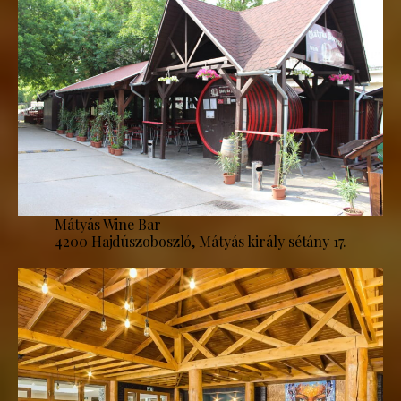
Mátyás Wine Bar
4200 Hajdúszoboszló, Mátyás király sétány 17.