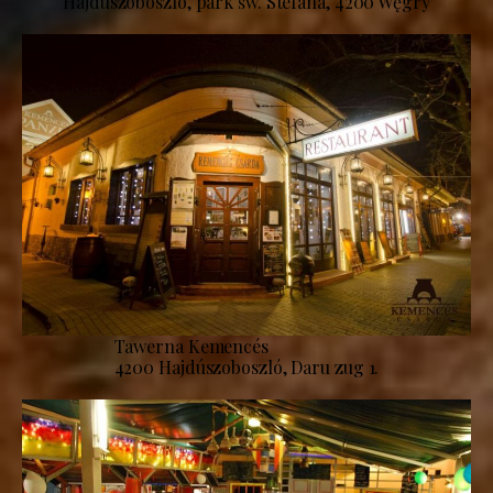
Hajdúszoboszló, park św. Stefana, 4200 Węgry
Tawerna Kemencés
4200 Hajdúszoboszló, Daru zug 1.