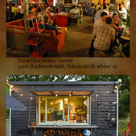
Taras i bar Sunny Corner
4200 Hajdúszoboszló, Mátyás király sétány 10.