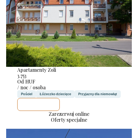
Apartamenty Zoli
3.753
Od HUF
/ noc / osoba
Pościel
Łóżeczko dziecięce
Przyjazny dla niemowląt
SPRAWDZĘ
Zarezerwuj online
Oferty specjalne