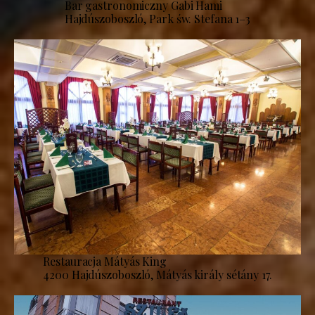
Bar gastronomiczny Gabi Hami
Hajdúszoboszló, Park św. Stefana 1–3
Restauracja Mátyás King
4200 Hajdúszoboszló, Mátyás király sétány 17.