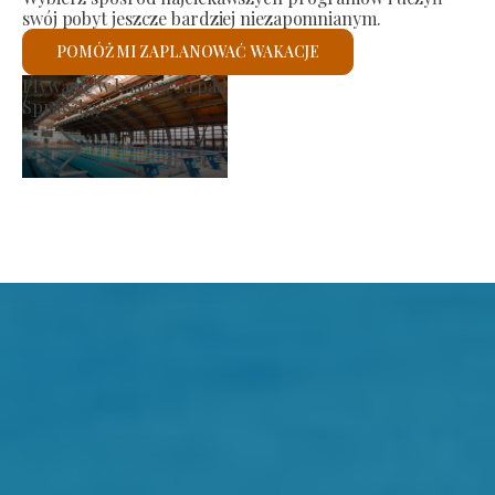
swój pobyt jeszcze bardziej niezapomnianym.
POMÓŻ MI ZAPLANOWAĆ WAKACJE
Rynek producenta
Sprawdzę