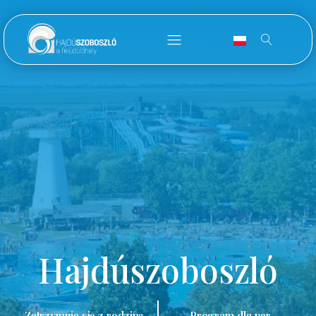
Hajdúszoboszló
Zatrzymuję się z rodziną.
Program dla par