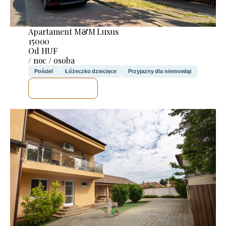
Apartament M&M Luxus
15000
Od HUF
/ noc / osoba
Pościel
Łóżeczko dziecięce
Przyjazny dla niemowląt
SPRAWDZĘ