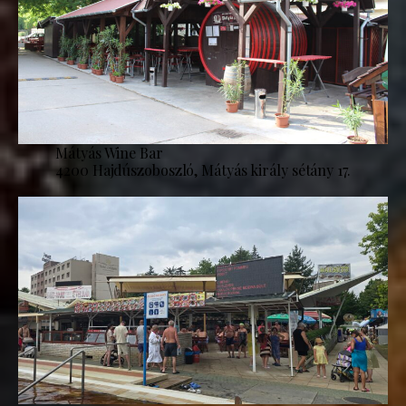
Mátyás Wine Bar
4200 Hajdúszoboszló, Mátyás király sétány 17.