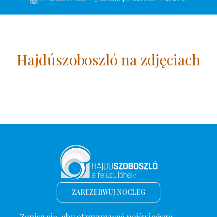
Hajdúszoboszló na zdjęciach
ZAREZERWUJ NOCLEG
Zapisz się, aby otrzymywać najświeższe