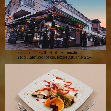
Restauracja Szilfa Hajdúszoboszló
4200 Hajdúszoboszló, József Attila utca 2-4.