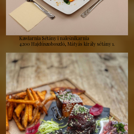
Kawiarnia Sétány i naleśnikarnia
4200 Hajdúszoboszló, Mátyás király sétány 1.