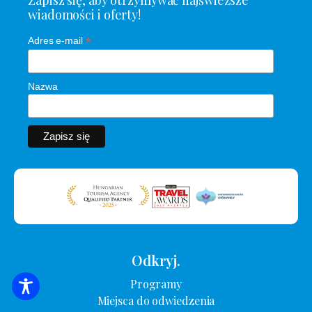
wiadomości i oferty!
*
Adres e-mail
Nazwa
Odkryj.
Programy
WYSZUKIWANIE ZAKWATEROWANIA
Miejsca do odwiedzenia