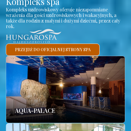
Kompleks spa
Kompleks uzdrowiskowy oferuje niezapomniane
wrażenia dla gości uzdrowiskowych i wakacyjnych, a
także dla rodzin z małymi i dużymi dziećmi, przez cały
rok.
PRZEJDŹ DO OFICJALNEJ STRONY SPA
AQUA-PALACE