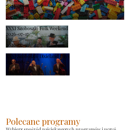
SALON ZABAW
2026-07-11
-
2026-08-23
XXXI Szoboszlo Folk Weekend
2026-07-17
-
2026-07-19
XXXI Szoboszló Dixieland Days
2026-08-21
-
2026-08-23
Polecane programy
Wybierz spośród najciekawszych programów i uczyń