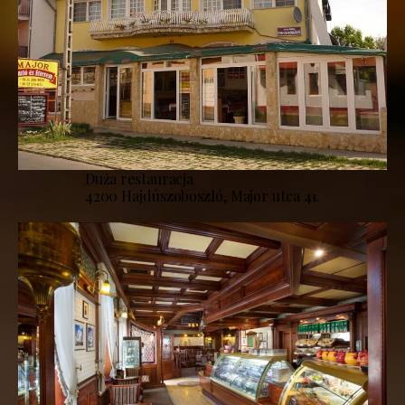
Duża restauracja
4200 Hajdúszoboszló, Major utca 41.