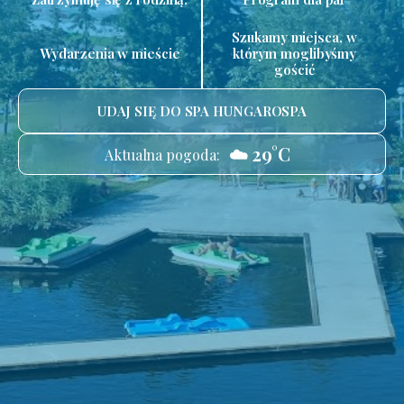
Szukamy miejsca, w
Wydarzenia w mieście
którym moglibyśmy
gościć
UDAJ SIĘ DO SPA HUNGAROSPA
☁️ 29°C
Aktualna pogoda: