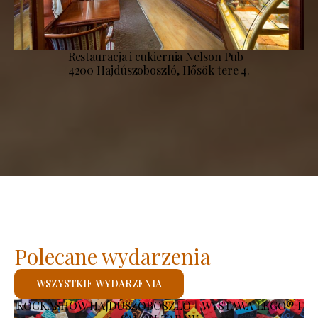
Restauracja i cukiernia Nelson Pub
4200 Hajdúszoboszló, Hősök tere 4.
Polecane wydarzenia
WSZYSTKIE WYDARZENIA
KOCKASHOW HAJDÚSZOBOSZLÓ – WYSTAWA LEGO® I