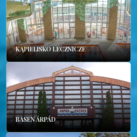
KĄPIELISKO LECZNICZE
BASEN ÁRPÁD