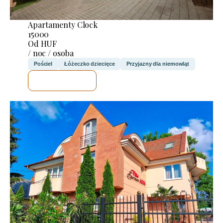
Apartamenty Clock
15000
Od HUF
/ noc / osoba
Pościel
Łóżeczko dziecięce
Przyjazny dla niemowląt
SPRAWDZĘ