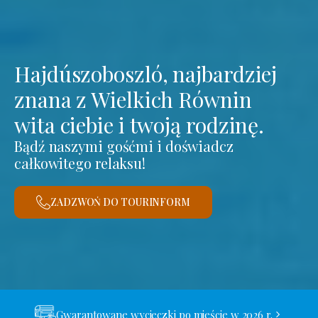
Hajdúszoboszló, najbardziej
znana z Wielkich Równin
wita ciebie i twoją rodzinę.
Bądź naszymi gośćmi i doświadcz
całkowitego relaksu!
ZADZWOŃ DO TOURINFORM
Gwarantowane wycieczki po mieście w 2026 r.