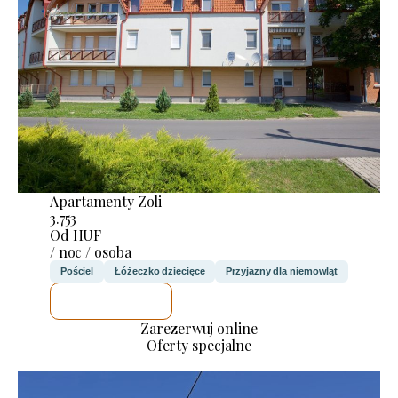
Apartamenty Zoli
3.753
Od HUF
/ noc / osoba
Pościel
Łóżeczko dziecięce
Przyjazny dla niemowląt
SPRAWDZĘ
Zarezerwuj online
Oferty specjalne