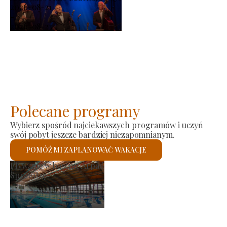
2026-08-21
-
2026-08-23
Polecane programy
Wybierz spośród najciekawszych programów i uczyń
swój pobyt jeszcze bardziej niezapomnianym.
POMÓŻ MI ZAPLANOWAĆ WAKACJE
producenta
Kościół rz
zę
Sprawdzę