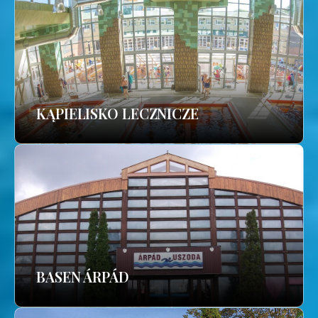
KĄPIELISKO LECZNICZE
BASEN ÁRPÁD