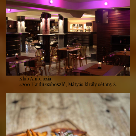
Klub Ambrózia
4200 Hajdúszoboszló, Mátyás király sétány 8.