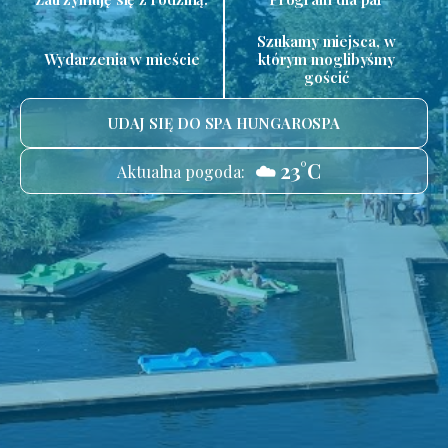
Szukamy miejsca, w
Wydarzenia w mieście
którym moglibyśmy
gościć
UDAJ SIĘ DO SPA HUNGAROSPA
☁️ 23°C
Aktualna pogoda: