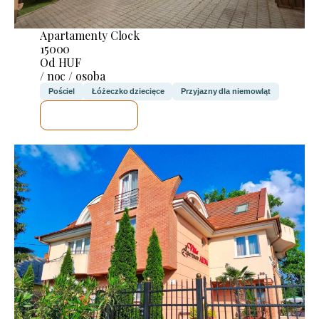
Apartamenty Clock
15000
Od HUF
/ noc / osoba
Pościel
Łóżeczko dziecięce
Przyjazny dla niemowląt
SPRAWDZĘ