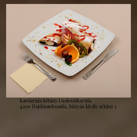
Kawiarnia Sétány i naleśnikarnia
4200 Hajdúszoboszló, Mátyás király sétány 1.