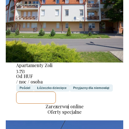
Apartamenty Zoli
3.753
Od HUF
/ noc / osoba
Pościel
Łóżeczko dziecięce
Przyjazny dla niemowląt
SPRAWDZĘ
Zarezerwuj online
Oferty specjalne