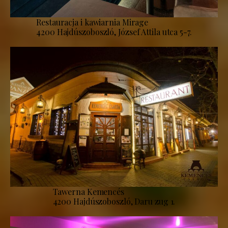
Restauracja i kawiarnia Mirage
4200 Hajdúszoboszló, József Attila utca 5-7.
Tawerna Kemencés
4200 Hajdúszoboszló, Daru zug 1.