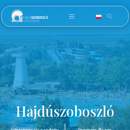
Hajdúszoboszló
Zatrzymuję się z rodziną.
Program dla par