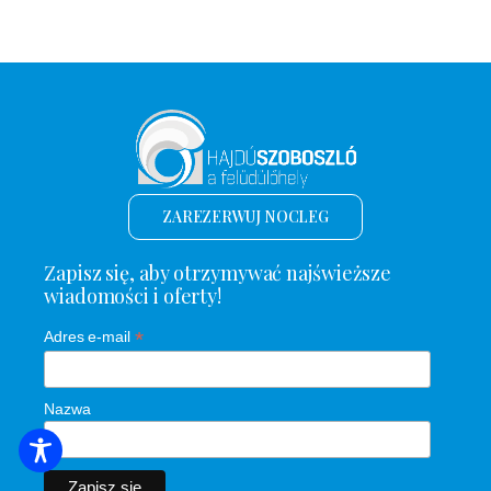
ZAREZERWUJ NOCLEG
Zapisz się, aby otrzymywać najświeższe
wiadomości i oferty!
*
Adres e-mail
Nazwa
WYSZUKIWANIE ZAKWATEROWANIA