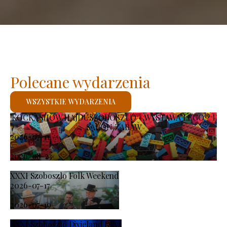
Polecane wydarzenia
WSZYSTKIE WYDARZENIA
KOCKASHOW HAJDÚSZOBOSZLÓ – WYSTAWA LEGO® I
SALON ZABAW
2026-07-11
-
2026-08-23
XXXI Szoboszlo Folk Weekend
2026-07-17
-
2026-07-19
XXXI Szoboszló Dixieland Days