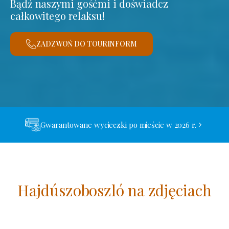
Bądź naszymi gośćmi i doświadcz
całkowitego relaksu!
ZADZWOŃ DO TOURINFORM
Gwarantowane wycieczki po mieście w 2026 r.
Hajdúszoboszló na zdjęciach