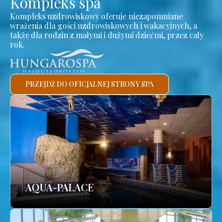
Kompleks spa
Kompleks uzdrowiskowy oferuje niezapomniane
wrażenia dla gości uzdrowiskowych i wakacyjnych, a
także dla rodzin z małymi i dużymi dziećmi, przez cały
rok.
PRZEJDŹ DO OFICJALNEJ STRONY SPA
AQUA-PALACE