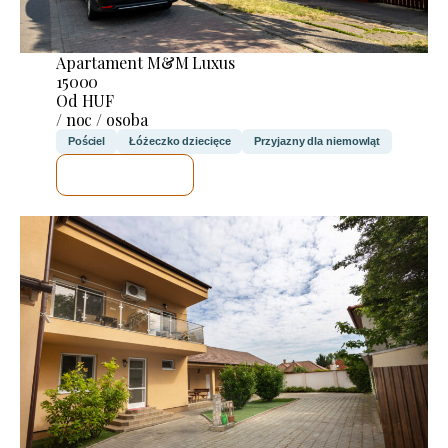
Apartament M&M Luxus
15000
Od HUF
/ noc / osoba
Pościel
Łóżeczko dziecięce
Przyjazny dla niemowląt
SPRAWDZĘ