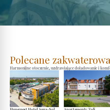
Polecane zakwaterowa
Harmonijne otoczenie, uzdrawiające doładowanie i komf
Hunguest Hotel Aqua-Sol
Apartamenty Zoli