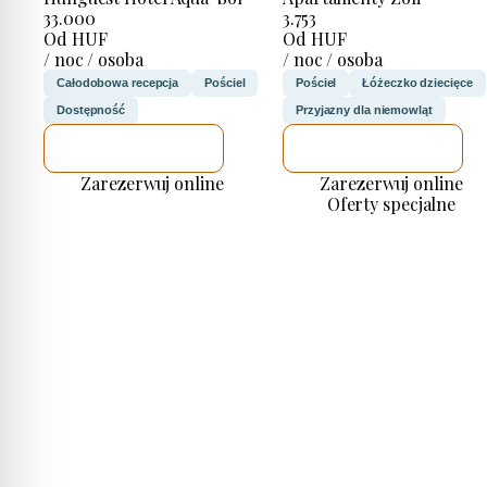
33.000
3.753
Od HUF
Od HUF
/ noc / osoba
/ noc / osoba
Całodobowa recepcja
Pościel
Pościel
Łóżeczko dziecięce
Dostępność
Przyjazny dla niemowląt
SPRAWDZĘ
SPRAWDZĘ
Zarezerwuj online
Zarezerwuj online
Oferty specjalne