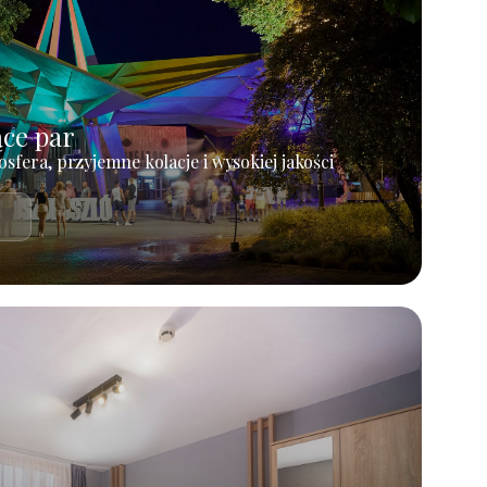
ące par
osfera, przyjemne kolacje i wysokiej jakości