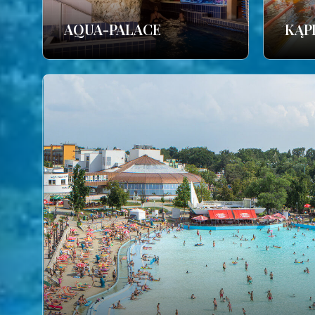
AQUA-PALACE
KĄP