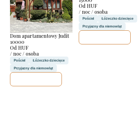
Od HUF
/ noc / osoba
Pościel
Łóżeczko dziecięce
Przyjazny dla niemowląt
Dom apartamentowy Judit
SPRAWDZĘ
10000
Od HUF
/ noc / osoba
Pościel
Łóżeczko dziecięce
Przyjazny dla niemowląt
SPRAWDZĘ