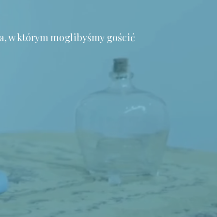
a, w którym moglibyśmy gościć