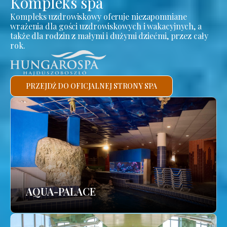
Kompleks spa
Kompleks uzdrowiskowy oferuje niezapomniane
wrażenia dla gości uzdrowiskowych i wakacyjnych, a
także dla rodzin z małymi i dużymi dziećmi, przez cały
rok.
PRZEJDŹ DO OFICJALNEJ STRONY SPA
AQUA-PALACE