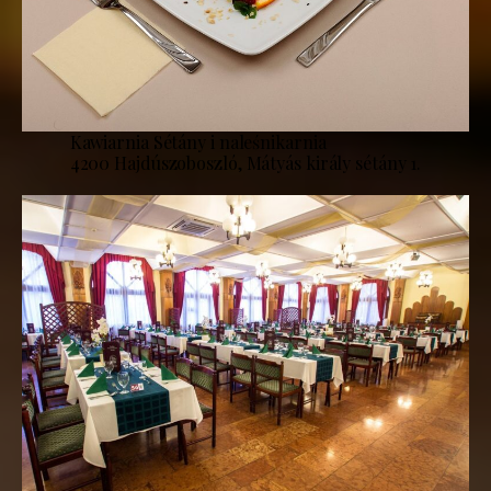
Kawiarnia Sétány i naleśnikarnia
4200 Hajdúszoboszló, Mátyás király sétány 1.