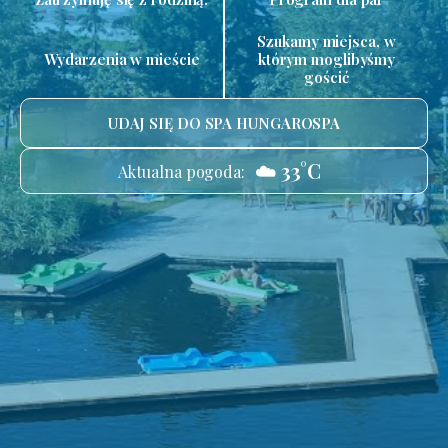
Szukamy miejsca, w
Wydarzenia w mieście
którym moglibyśmy
gościć
UDAJ SIĘ DO SPA HUNGAROSPA
☁️ 33°C
Aktualna pogoda: