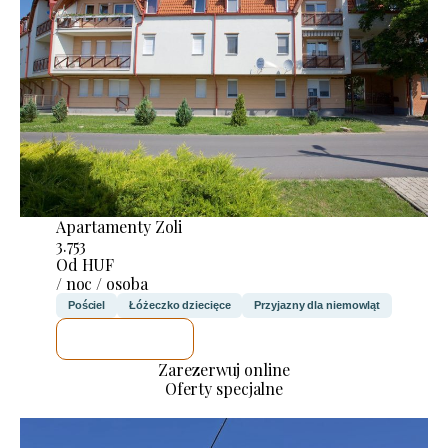
Apartamenty Zoli
3.753
Od HUF
/ noc / osoba
Pościel
Łóżeczko dziecięce
Przyjazny dla niemowląt
SPRAWDZĘ
Zarezerwuj online
Oferty specjalne