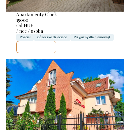
Apartamenty Clock
15000
Od HUF
/ noc / osoba
Pościel
Łóżeczko dziecięce
Przyjazny dla niemowląt
SPRAWDZĘ