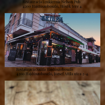
Restauracja i cukiernia Nelson Pub
4200 Hajdúszoboszló, Hősök tere 4.
Restauracja Szilfa Hajdúszoboszló
4200 Hajdúszoboszló, József Attila utca 2-4.