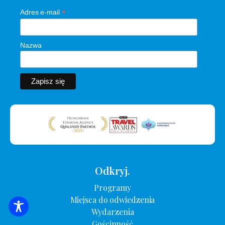
*
Adres e-mail
Nazwa
Odkryj.
Programy
Miejsca do odwiedzenia
WYSZUKIWANIE ZAKWATEROWANIA
Wydarzenia
Gościnność