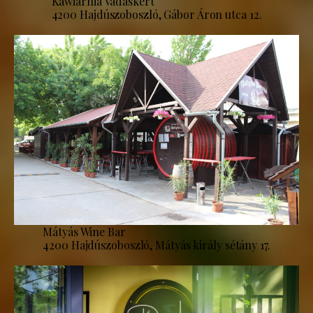
Kawiarnia Vadaskert
4200 Hajdúszoboszló, Gábor Áron utca 12.
Mátyás Wine Bar
4200 Hajdúszoboszló, Mátyás király sétány 17.