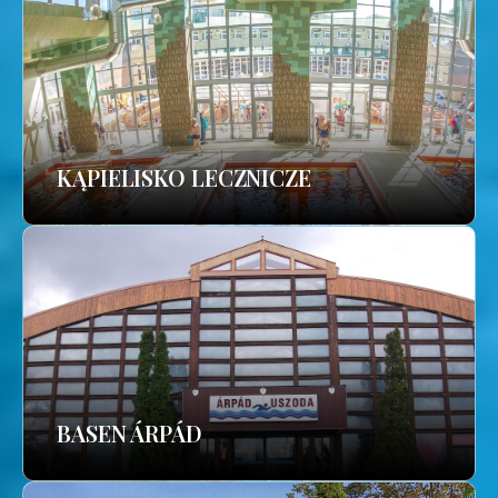
KĄPIELISKO LECZNICZE
BASEN ÁRPÁD