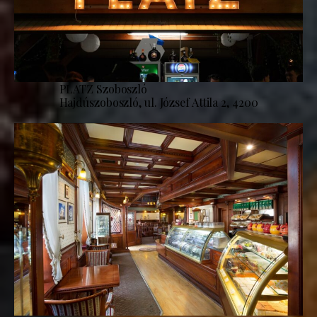
PLATZ Szoboszló
Hajdúszoboszló, ul. József Attila 2, 4200