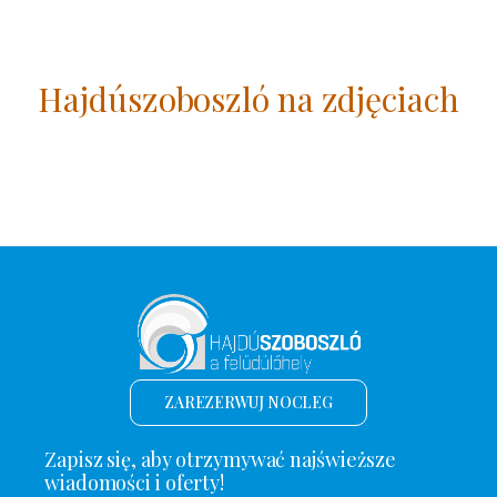
Hajdúszoboszló na zdjęciach
ZAREZERWUJ NOCLEG
Zapisz się, aby otrzymywać najświeższe
wiadomości i oferty!