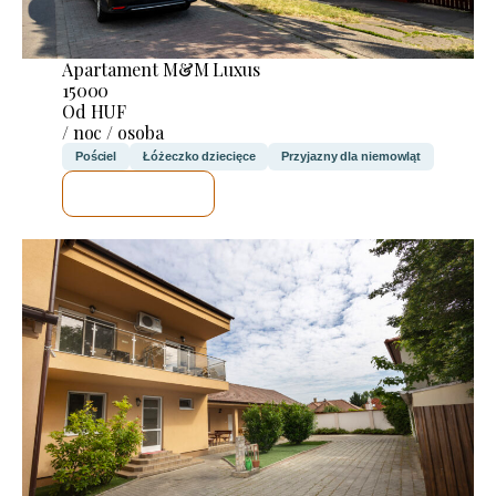
Apartament M&M Luxus
15000
Od HUF
/ noc / osoba
Pościel
Łóżeczko dziecięce
Przyjazny dla niemowląt
SPRAWDZĘ