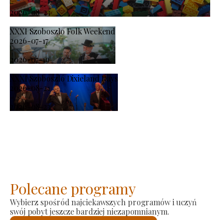
-
2026-08-23
XXXI Szoboszlo Folk Weekend
2026-07-17
-
2026-07-19
XXXI Szoboszló Dixieland Days
2026-08-21
-
2026-08-23
Polecane programy
Wybierz spośród najciekawszych programów i uczyń
swój pobyt jeszcze bardziej niezapomnianym.