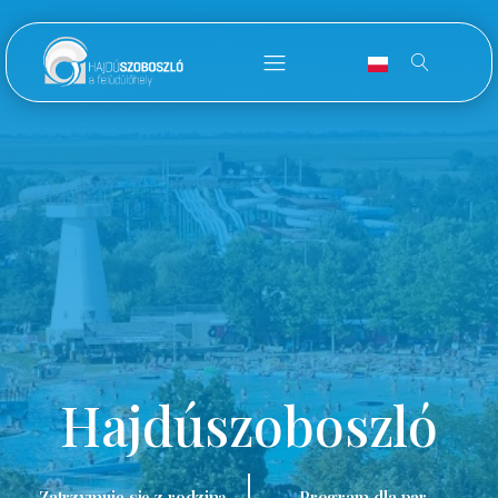
Hajdúszoboszló
Zatrzymuję się z rodziną.
Program dla par