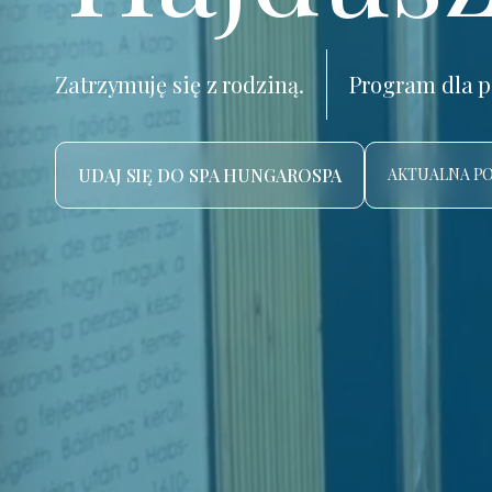
Zatrzymuję się z rodziną.
Program dla p
UDAJ SIĘ DO SPA HUNGAROSPA
AKTUALNA P