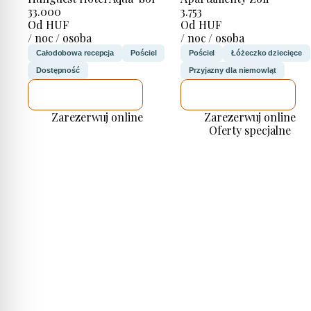
33.000
3.753
Od HUF
Od HUF
/ noc / osoba
/ noc / osoba
Całodobowa recepcja
Pościel
Pościel
Łóżeczko dziecięce
Dostępność
Przyjazny dla niemowląt
SPRAWDZĘ
SPRAWDZĘ
Zarezerwuj online
Zarezerwuj online
Oferty specjalne