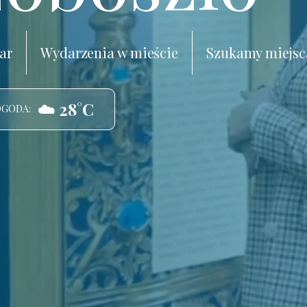
ar
Wydarzenia w mieście
Szukamy miejsc
☁️ 28°C
OGODA: