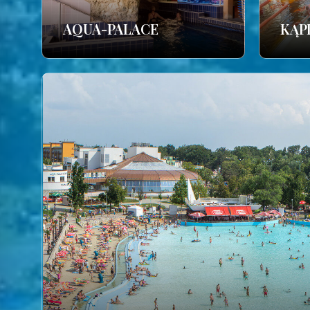
AQUA-PALACE
KĄP