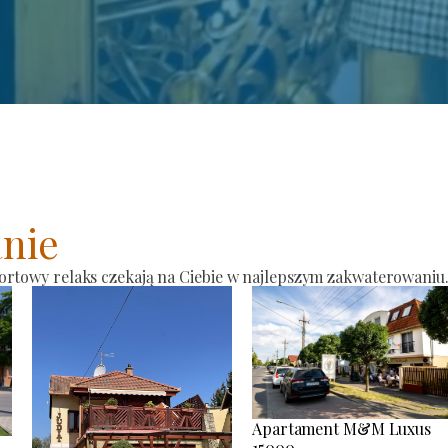
nie
ortowy relaks czekają na Ciebie w najlepszym zakwaterowaniu
Apartament M&M Luxus
15000