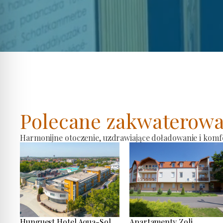
Polecane zakwaterowa
Harmonijne otoczenie, uzdrawiające doładowanie i komf
Hunguest Hotel Aqua-Sol
Apartamenty Zoli