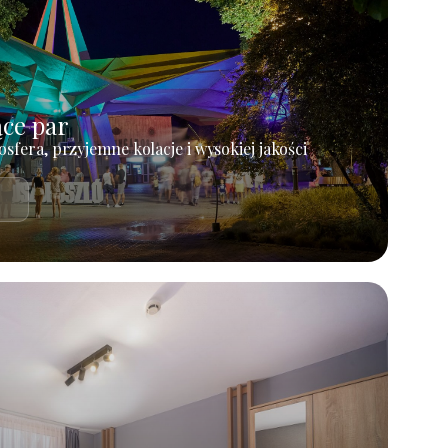
ące par
osfera, przyjemne kolacje i wysokiej jakości