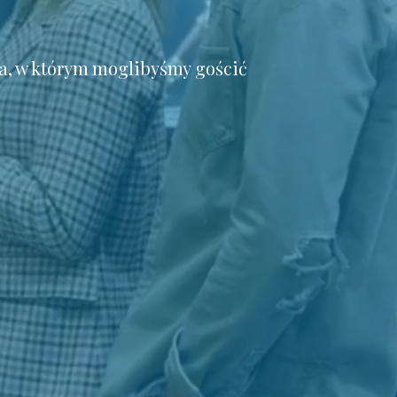
a, w którym moglibyśmy gościć