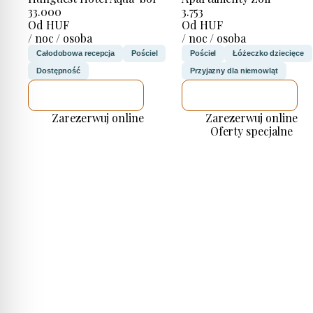
33.000
3.753
Od HUF
Od HUF
/ noc / osoba
/ noc / osoba
Całodobowa recepcja
Pościel
Pościel
Łóżeczko dziecięce
Dostępność
Przyjazny dla niemowląt
SPRAWDZĘ
SPRAWDZĘ
Zarezerwuj online
Zarezerwuj online
Oferty specjalne