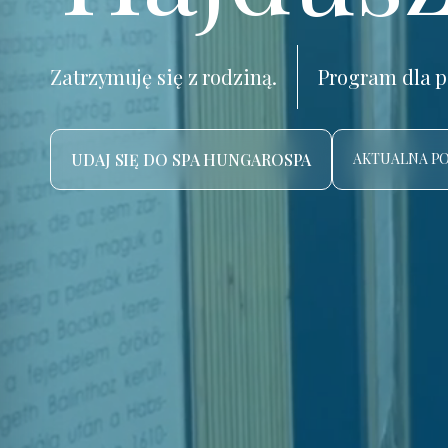
Zatrzymuję się z rodziną.
Program dla p
UDAJ SIĘ DO SPA HUNGAROSPA
AKTUALNA P