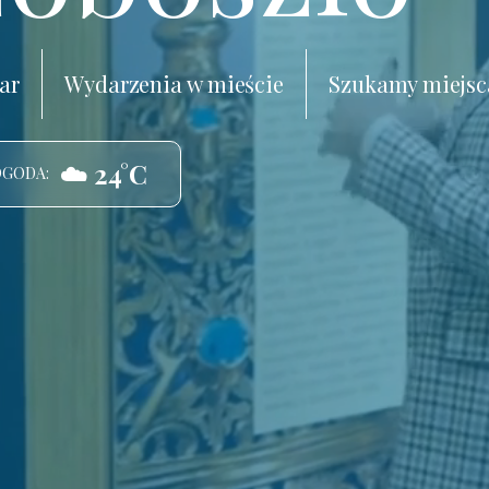
ar
Wydarzenia w mieście
Szukamy miejsc
☁️ 24°C
OGODA: