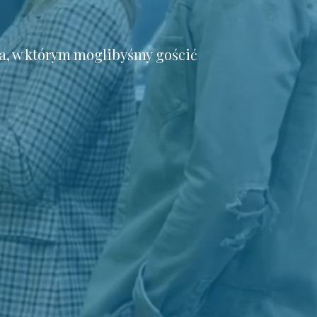
a, w którym moglibyśmy gościć