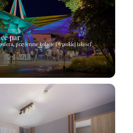
ące par
osfera, przyjemne kolacje i wysokiej jakości