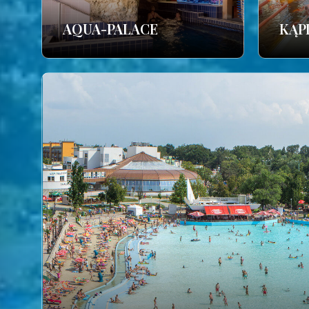
AQUA-PALACE
KĄP