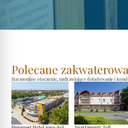
Polecane zakwaterowa
Harmonijne otoczenie, uzdrawiające doładowanie i komf
Hunguest Hotel Aqua-Sol
Apartamenty Zoli