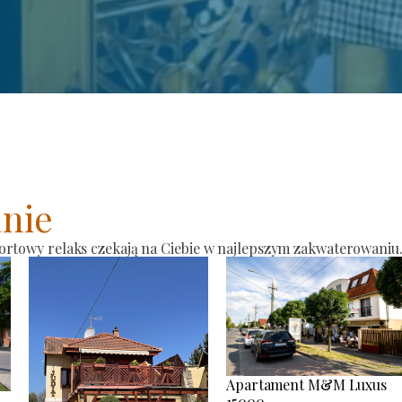
nie
ortowy relaks czekają na Ciebie w najlepszym zakwaterowaniu
Apartament M&M Luxus
15000