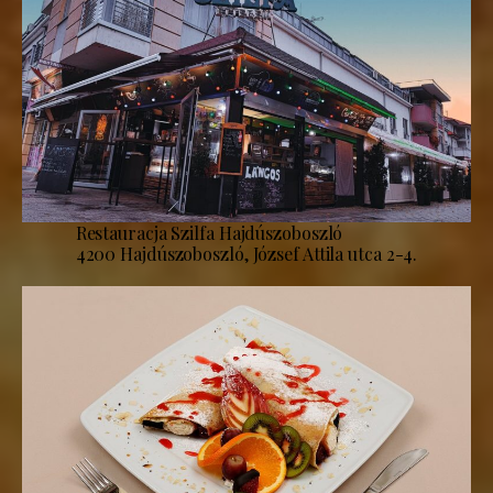
Restauracja Szilfa Hajdúszoboszló
4200 Hajdúszoboszló, József Attila utca 2-4.