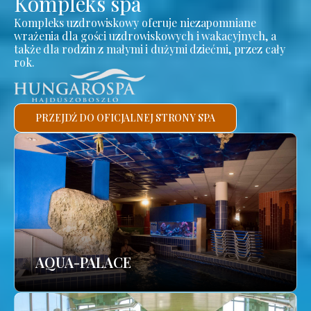
Kompleks spa
Kompleks uzdrowiskowy oferuje niezapomniane
wrażenia dla gości uzdrowiskowych i wakacyjnych, a
także dla rodzin z małymi i dużymi dziećmi, przez cały
rok.
PRZEJDŹ DO OFICJALNEJ STRONY SPA
AQUA-PALACE