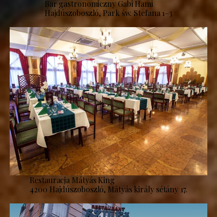
Bar gastronomiczny Gabi Hami
Hajdúszoboszló, Park św. Stefana 1–3
Restauracja Mátyás King
4200 Hajdúszoboszló, Mátyás király sétány 17.