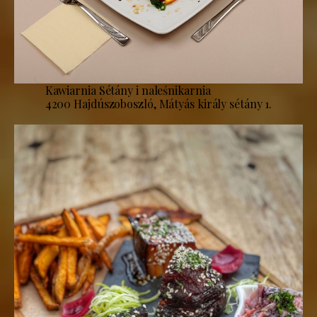
Kawiarnia Sétány i naleśnikarnia
4200 Hajdúszoboszló, Mátyás király sétány 1.