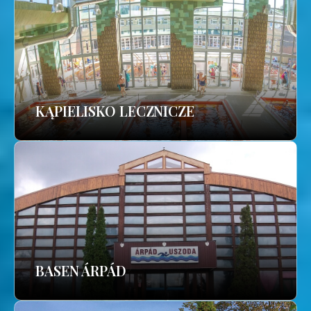
KĄPIELISKO LECZNICZE
BASEN ÁRPÁD