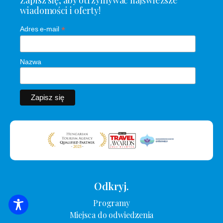
wiadomości i oferty!
*
Adres e-mail
Nazwa
Odkryj.
Programy
WYSZUKIWANIE ZAKWATEROWANIA
Miejsca do odwiedzenia