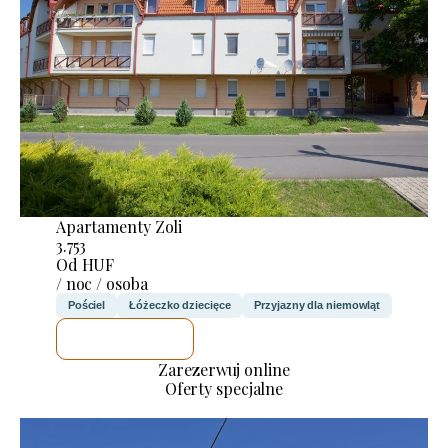
Apartamenty Zoli
3.753
Od HUF
/ noc / osoba
Pościel
Łóżeczko dziecięce
Przyjazny dla niemowląt
SPRAWDZĘ
Zarezerwuj online
Oferty specjalne