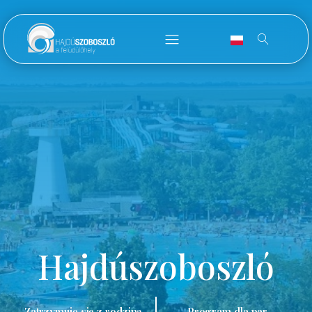
Hajdúszoboszló
Zatrzymuję się z rodziną.
Program dla par