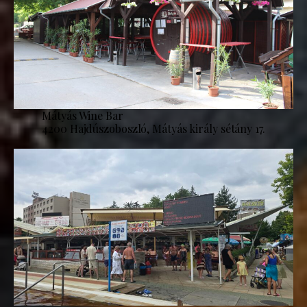
Mátyás Wine Bar
4200 Hajdúszoboszló, Mátyás király sétány 17.