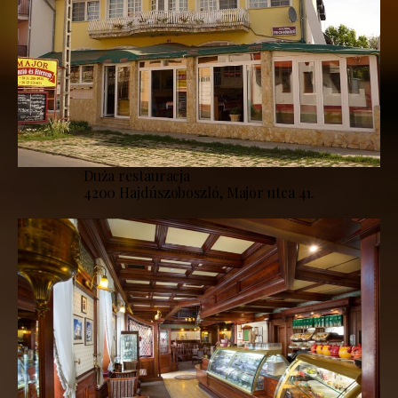
Duża restauracja
4200 Hajdúszoboszló, Major utca 41.