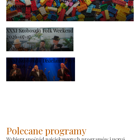
SALON ZABAW
2026-07-11
-
2026-08-23
XXXI Szoboszlo Folk Weekend
2026-07-17
-
2026-07-19
XXXI Szoboszló Dixieland Days
2026-08-21
-
2026-08-23
Polecane programy
Wybierz spośród najciekawszych programów i uczyń