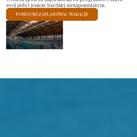
swój pobyt jeszcze bardziej niezapomnianym.
POMÓŻ MI ZAPLANOWAĆ WAKACJE
Rynek producenta
Sprawdzę