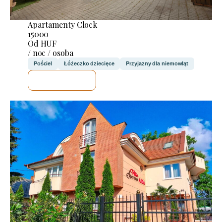
Apartamenty Clock
15000
Od HUF
/ noc / osoba
Pościel
Łóżeczko dziecięce
Przyjazny dla niemowląt
SPRAWDZĘ