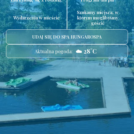
Szukamy miejsca, w
Wydarzenia w mieście
którym moglibyśmy
gościć
UDAJ SIĘ DO SPA HUNGAROSPA
☁️ 28°C
Aktualna pogoda: