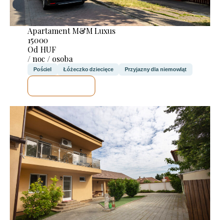
Apartament M&M Luxus
15000
Od HUF
/ noc / osoba
Pościel
Łóżeczko dziecięce
Przyjazny dla niemowląt
SPRAWDZĘ