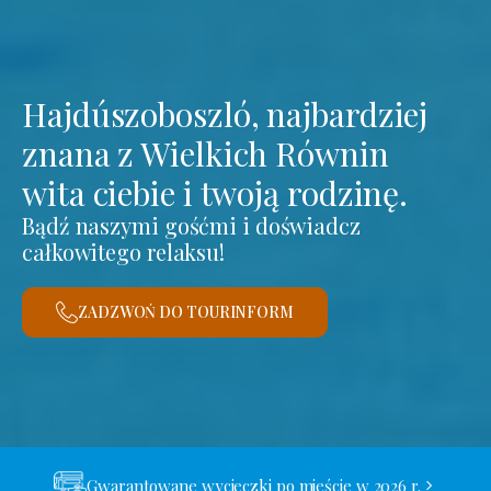
Hajdúszoboszló, najbardziej
znana z Wielkich Równin
wita ciebie i twoją rodzinę.
Bądź naszymi gośćmi i doświadcz
całkowitego relaksu!
ZADZWOŃ DO TOURINFORM
Gwarantowane wycieczki po mieście w 2026 r.