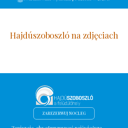
Hajdúszoboszló na zdjęciach
ZAREZERWUJ NOCLEG
Zapisz się, aby otrzymywać najświeższe