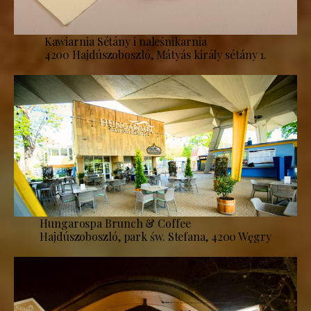
Kawiarnia Sétány i naleśnikarnia
4200 Hajdúszoboszló, Mátyás király sétány 1.
Hungarospa Brunch & Coffee
Hajdúszoboszló, park św. Stefana, 4200 Węgry