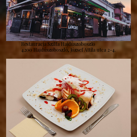
Restauracja Szilfa Hajdúszoboszló
4200 Hajdúszoboszló, József Attila utca 2-4.