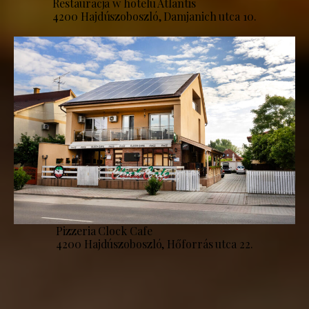
Restauracja w hotelu Atlantis
4200 Hajdúszoboszló, Damjanich utca 10.
Pizzeria Clock Cafe
4200 Hajdúszoboszló, Hőforrás utca 22.