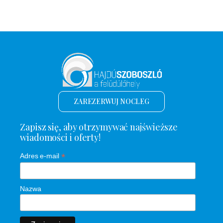
ZAREZERWUJ NOCLEG
Zapisz się, aby otrzymywać najświeższe
wiadomości i oferty!
*
Adres e-mail
Nazwa