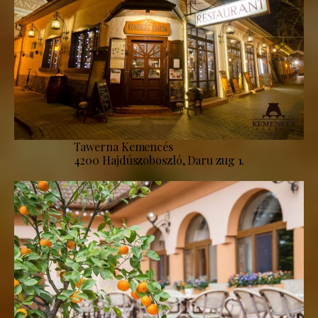
Tawerna Kemencés
4200 Hajdúszoboszló, Daru zug 1.