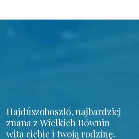
Hajdúszoboszló, najbardziej
znana z Wielkich Równin
wita ciebie i twoją rodzinę.