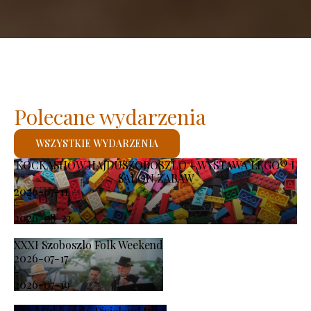
Polecane wydarzenia
WSZYSTKIE WYDARZENIA
KOCKASHOW HAJDÚSZOBOSZLÓ – WYSTAWA LEGO® I
SALON ZABAW
2026-07-11
-
2026-08-23
XXXI Szoboszlo Folk Weekend
2026-07-17
-
2026-07-19