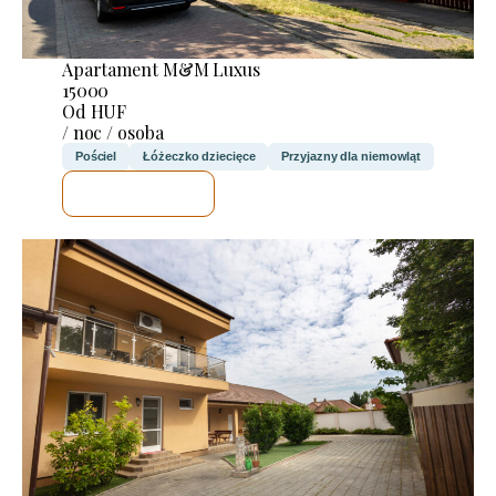
Apartament M&M Luxus
15000
Od HUF
/ noc / osoba
Pościel
Łóżeczko dziecięce
Przyjazny dla niemowląt
SPRAWDZĘ