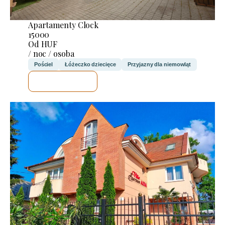
Apartamenty Clock
15000
Od HUF
/ noc / osoba
Pościel
Łóżeczko dziecięce
Przyjazny dla niemowląt
SPRAWDZĘ