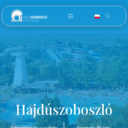
Hajdúszoboszló
Zatrzymuję się z rodziną.
Program dla par