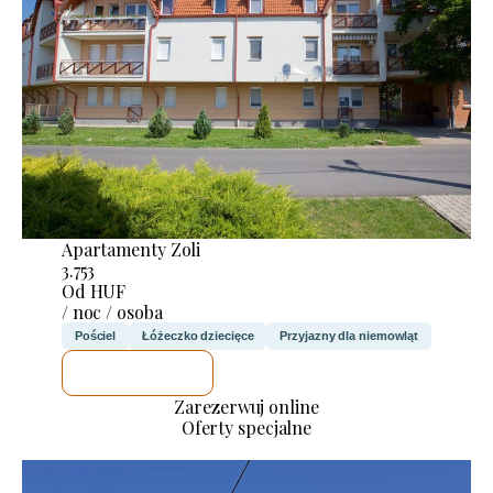
Apartamenty Zoli
3.753
Od HUF
/ noc / osoba
Pościel
Łóżeczko dziecięce
Przyjazny dla niemowląt
SPRAWDZĘ
Zarezerwuj online
Oferty specjalne