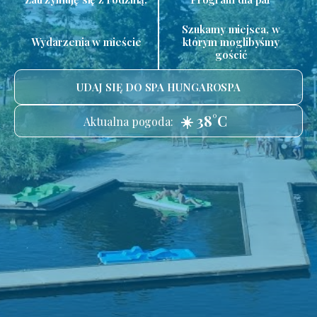
Szukamy miejsca, w
Wydarzenia w mieście
którym moglibyśmy
gościć
UDAJ SIĘ DO SPA HUNGAROSPA
☀️ 38°C
Aktualna pogoda: