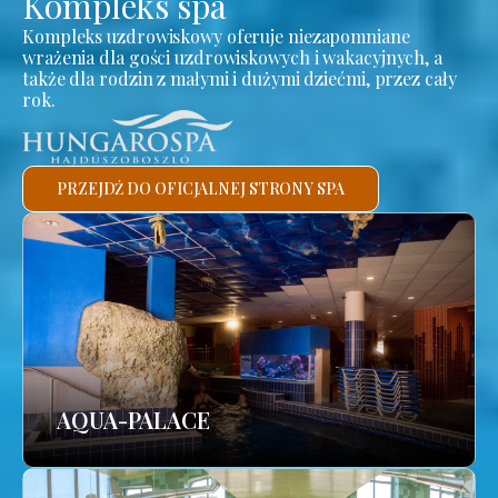
Kompleks spa
Kompleks uzdrowiskowy oferuje niezapomniane
wrażenia dla gości uzdrowiskowych i wakacyjnych, a
także dla rodzin z małymi i dużymi dziećmi, przez cały
rok.
PRZEJDŹ DO OFICJALNEJ STRONY SPA
AQUA-PALACE