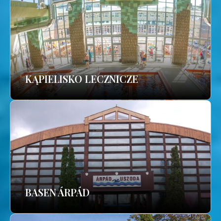
KĄPIELISKO LECZNICZE
BASEN ÁRPÁD