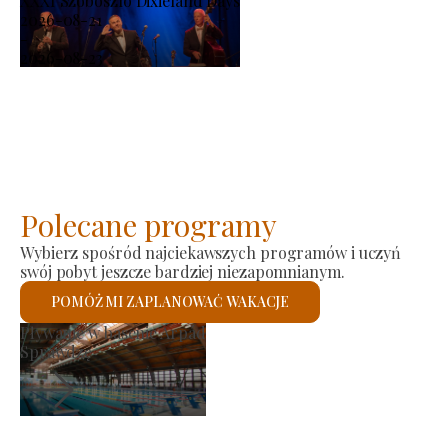
XXXI Szoboszló Dixieland Days
2026-08-21
-
2026-08-23
Polecane programy
Wybierz spośród najciekawszych programów i uczyń
swój pobyt jeszcze bardziej niezapomnianym.
POMÓŻ MI ZAPLANOWAĆ WAKACJE
producenta
Kościół rz
zę
Sprawdzę