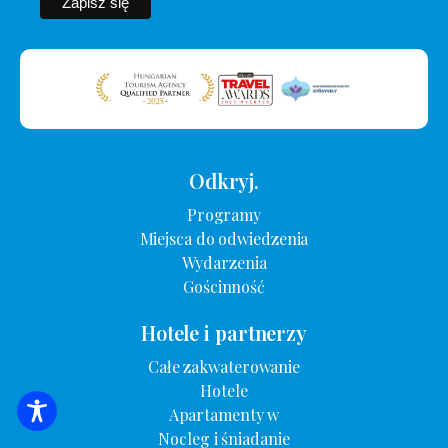
Odkryj.
Programy
Miejsca do odwiedzenia
Wydarzenia
Gościnność
Hotele i partnerzy
Całe zakwaterowanie
Hotele
Apartamenty w
WYSZUKIWANIE ZAKWATEROWANIA
Nocleg i śniadanie