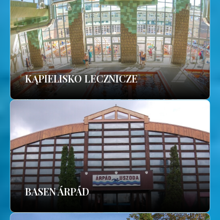
KĄPIELISKO LECZNICZE
BASEN ÁRPÁD