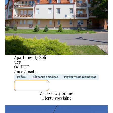
Apartamenty Zoli
3.753
Od HUF
/ noc / osoba
Pościel
Łóżeczko dziecięce
Przyjazny dla niemowląt
SPRAWDZĘ
Zarezerwuj online
Oferty specjalne