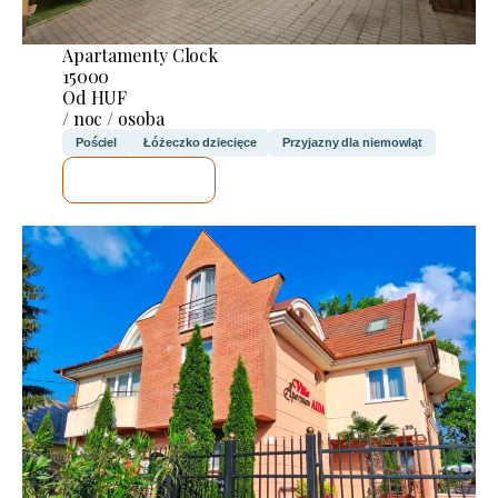
Apartamenty Clock
15000
Od HUF
/ noc / osoba
Pościel
Łóżeczko dziecięce
Przyjazny dla niemowląt
SPRAWDZĘ