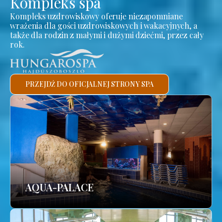
Kompleks spa
Kompleks uzdrowiskowy oferuje niezapomniane
wrażenia dla gości uzdrowiskowych i wakacyjnych, a
także dla rodzin z małymi i dużymi dziećmi, przez cały
rok.
PRZEJDŹ DO OFICJALNEJ STRONY SPA
AQUA-PALACE