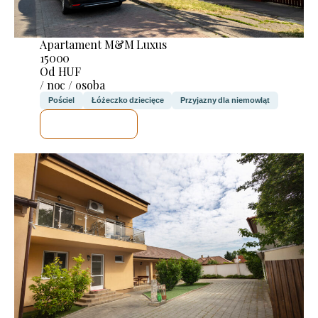
Apartament M&M Luxus
15000
Od HUF
/ noc / osoba
Pościel
Łóżeczko dziecięce
Przyjazny dla niemowląt
SPRAWDZĘ