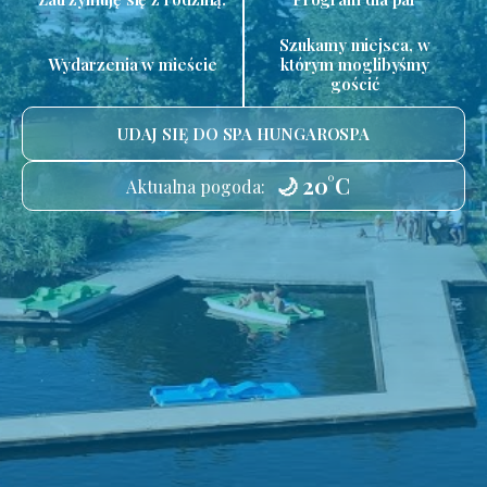
Szukamy miejsca, w
Wydarzenia w mieście
którym moglibyśmy
gościć
UDAJ SIĘ DO SPA HUNGAROSPA
🌙 20°C
Aktualna pogoda: