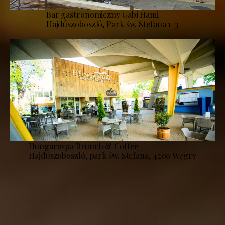
Bar gastronomiczny Gabi Hami
Hajdúszoboszló, Park św. Stefana 1–3
Hungarospa Brunch & Coffee
Hajdúszoboszló, park św. Stefana, 4200 Węgry