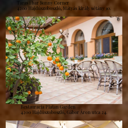
Taras i bar Sunny Corner
4200 Hajdúszoboszló, Mátyás király sétány 10.
Restauracja Platan Garden
4200 Hajdúszoboszló, Gábor Áron utca 24.