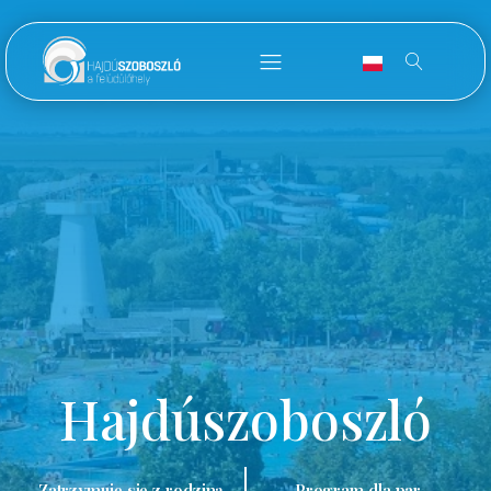
Hajdúszoboszló
Zatrzymuję się z rodziną.
Program dla par