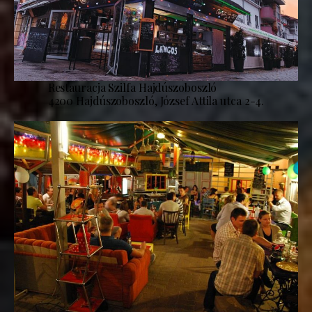
Restauracja Szilfa Hajdúszoboszló
4200 Hajdúszoboszló, József Attila utca 2-4.