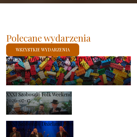
Polecane wydarzenia
WSZYSTKIE WYDARZENIA
KOCKASHOW HAJDÚSZOBOSZLÓ – WYSTAWA LEGO® I
SALON ZABAW
2026-07-11
-
2026-08-23
XXXI Szoboszlo Folk Weekend
2026-07-17
-
2026-07-19
XXXI Szoboszló Dixieland Days
2026-08-21
-