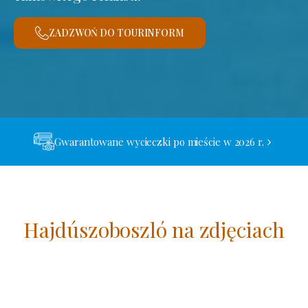
ZADZWOŃ DO TOURINFORM
Gwarantowane wycieczki po mieście w 2026 r.
Hajdúszoboszló na zdjęciach