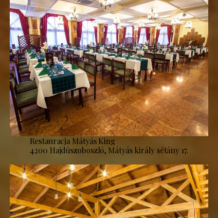
Restauracja Mátyás King
4200 Hajdúszoboszló, Mátyás király sétány 17.