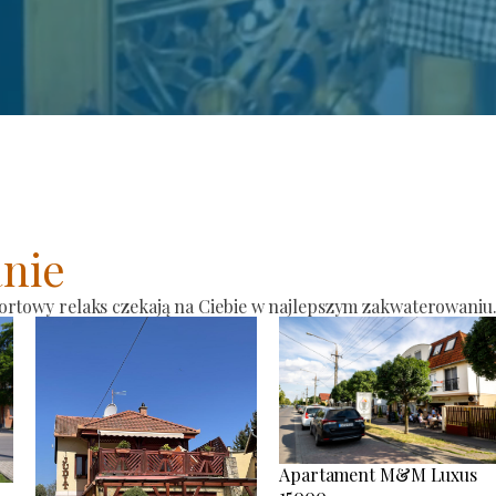
nie
ortowy relaks czekają na Ciebie w najlepszym zakwaterowaniu
Apartament M&M Luxus
15000