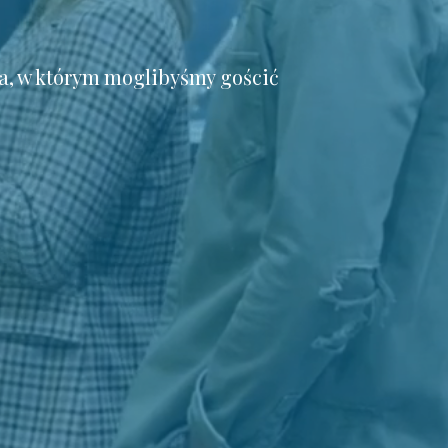
a, w którym moglibyśmy gościć