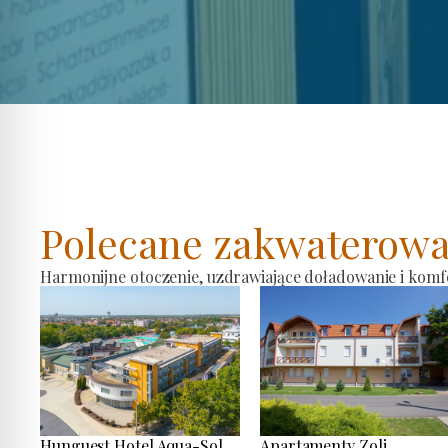
Polecane zakwaterowa
Harmonijne otoczenie, uzdrawiające doładowanie i komf
Hunguest Hotel Aqua-Sol
Apartamenty Zoli