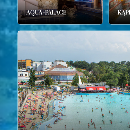
AQUA-PALACE
KĄP