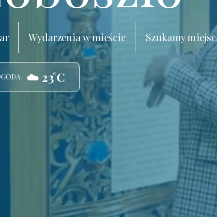
ar
Wydarzenia w mieście
Szukamy miejsc
☁️ 23°C
OGODA: