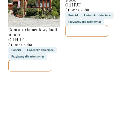
Od HUF
/ noc / osoba
Pościel
Łóżeczko dziecięce
Przyjazny dla niemowląt
Dom apartamentowy Judit
SPRAWDZĘ
10000
Od HUF
/ noc / osoba
Pościel
Łóżeczko dziecięce
Przyjazny dla niemowląt
SPRAWDZĘ