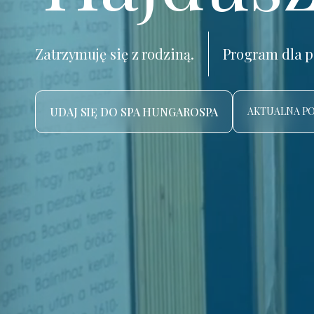
Zatrzymuję się z rodziną.
Program dla p
UDAJ SIĘ DO SPA HUNGAROSPA
AKTUALNA P