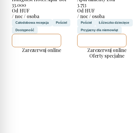
33.000
3.753
Od HUF
Od HUF
/ noc / osoba
/ noc / osoba
Całodobowa recepcja
Pościel
Pościel
Łóżeczko dziecięce
Dostępność
Przyjazny dla niemowląt
SPRAWDZĘ
SPRAWDZĘ
Zarezerwuj online
Zarezerwuj online
Oferty specjalne