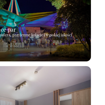
ące par
osfera, przyjemne kolacje i wysokiej jakości